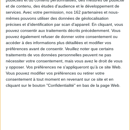
Qui sommes-nous
et de contenu, des études d'audience et le développement de
Mentions Légales
services.
Avec votre permission, nos 162 partenaires et nous-
Frais de port & Livraison
mêmes pouvons utiliser des données de géolocalisation
Conditions Générales de Vente
précises et d’identification par scan d'appareil. En cliquant, vous
pouvez consentir aux traitements décrits précédemment. Vous
À votre service
pouvez également refuser de donner votre consentement ou
accéder à des informations plus détaillées et modifier vos
Offres d'emploi
préférences avant de consentir.
Veuillez noter que certains
Offres Partenaires
traitements de vos données personnelles peuvent ne pas
nécessiter votre consentement, mais vous avez le droit de vous
À découvrir
y opposer. Vos préférences ne s'appliqueront qu’à ce site Web.
FeniXX
Vous pouvez modifier vos préférences ou retirer votre
EDRLab
consentement à tout moment en revenant sur ce site et en
cliquant sur le bouton "Confidentialité" en bas de la page Web.
RetroNews
BnF : portail des métiers du livre
Cercle de la librairie
Les chèques cadeaux Mollat
Contact
Horaires
Librairie Mollat
La librairie Mollat vous accueille