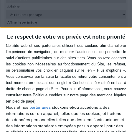
Dictionnaires - Langues
Education et société
Jardins - Nature
Mode
Questions de société
Arts graphiques
Bien-être
Santé
Science fiction et Fantasy
Adolescent - jeunes adultes
Afficher
Actualite politique
Cinéma
Actualité internationale
Musique
Poésie
Théâtre
Affiner le périmètre
Ecologie - Environnement
Danse
Religions - Spiritualités
Bibliothèque de la Pléiade
Critique et histoire littéraire
Tous
Titre
Auteur
Collection
Éditeur
Ean
Histoire de France
Biographies historiques
Le respect de votre vie privée est notre priorité
Classiques scolaires
Littérature ancienne et médiévale
Aucun résultat trouvé
Histoire - Généralités
Histoire des pays
Littérature de voyage
Audio - Livres lus
Histoire ancienne
Géographie
Littérature en version originale
Humour
Culture scientifique
Découvrez nos Newsletters Mollat !
JE M'INSCRIS
Nous et nos
partenaires
stockons et/ou accédons à des
informations sur un appareil, telles que les cookies, et traitons
Informations pratiques
des données personnelles telles que des identifiants uniques et
Conditions d'utilisation du site
des informations standards envoyées par un appareil pour des
publicités et du contenu personnalisés, des mesures de publicité