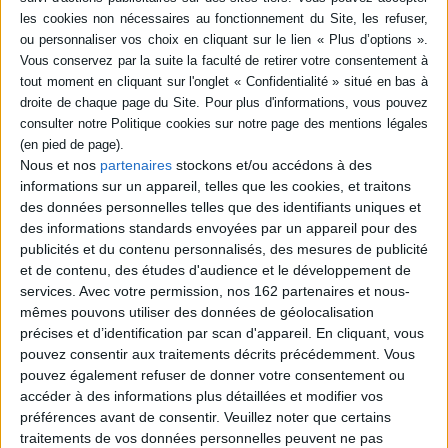
Sedgwick, auteur de "Psychopolitics", qui refusait d'opposer la rigueur
scientifique à l'engagement marxiste. L'entretien explore également les
démarches singulières de Fernand Deligny ou Robert Castel pour aborder la
question de l'efficacité thérapeutique. Loin d'être une simple querelle
d'experts, ce débat touche au sens même du soin.
L'auteur analyse la souffrance des soignants non plus sous le seul angle du
"burnout" individuel, mais à travers le concept de "blessure de trahison
morale" : une douleur structurelle née de l'impossibilité de bien soigner
faute de moyens. En plaidant pour un "naturalisme critique", Steeves
Nous et nos
partenaires
stockons et/ou accédons à des
Demazeux appelle à défendre une psychiatrie qui, bien que fragile, reste un
informations sur un appareil, telles que les cookies, et traitons
rempart essentiel contre l'exclusion sociale, à condition d'y investir les
des données personnelles telles que des identifiants uniques et
moyens humains et financiers nécessaires.
des informations standards envoyées par un appareil pour des
publicités et du contenu personnalisés, des mesures de publicité
BIBLIOGRAPHIE
et de contenu, des études d'audience et le développement de
services.
Avec votre permission, nos 162 partenaires et nous-
mêmes pouvons utiliser des données de géolocalisation
précises et d’identification par scan d'appareil. En cliquant, vous
Misère de la psychiatrie
pouvez consentir aux traitements décrits précédemment. Vous
Auteur :
Steeves Demazeux
pouvez également refuser de donner votre consentement ou
Éditeur :
PUF
accéder à des informations plus détaillées et modifier vos
Un retour sur l'histoire de l'antipsychiatrie
préférences avant de consentir.
Veuillez noter que certains
des années 1960 et 1970. L'auteur
traitements de vos données personnelles peuvent ne pas
entreprend de déconstruire certains