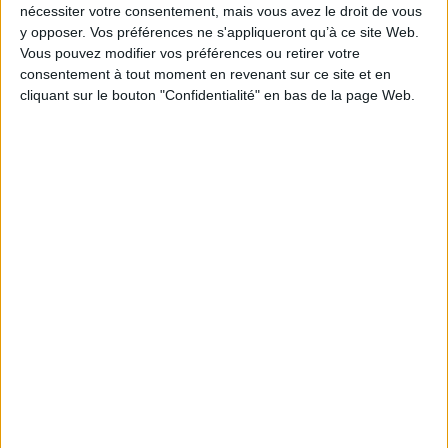
mythes qui se sont cristallisés à cette
nécessiter votre consentement, mais vous avez le droit de vous
époque. Il propose de repenser les rapports
y opposer. Vos préférences ne s'appliqueront qu’à ce site Web.
entre psychiatrie et politique, mais aussi
Vous pouvez modifier vos préférences ou retirer votre
entre médecine et société. ©Electre 2026
consentement à tout moment en revenant sur ce site et en
19,00 €
cliquant sur le bouton "Confidentialité" en bas de la page Web.
En stock
AJOUTER AU PANIER
Découvrez nos Newsletters Mollat !
JE M'INSCRIS
Informations pratiques
Conditions d'utilisation du site
Qui sommes-nous
Mentions Légales
Frais de port & Livraison