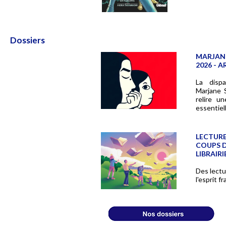
Dossiers
MARJANE
2026 - A
La dispa
Marjane S
relire u
essentiel
LECTURES
COUPS D
LIBRAIRI
Des lectu
l'esprit fr