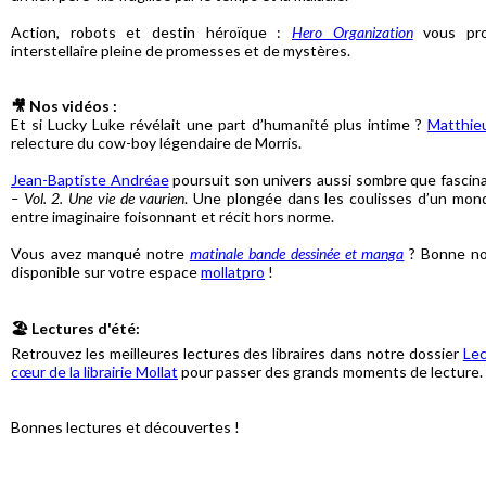
Action, robots et destin héroïque :
Hero Organization
vous pro
interstellaire pleine de promesses et de mystères.
🎥 Nos vidéos :
Et si Lucky Luke révélait une part d’humanité plus intime ?
Matthi
relecture du cow-boy légendaire de Morris.
Jean-Baptiste Andréae
poursuit son univers aussi sombre que fascin
– Vol. 2. Une vie de vaurien
.
Une plongée dans les coulisses d’un mond
entre imaginaire foisonnant et récit hors norme.
Vous avez manqué notre
matinale b
ande dessinée et manga
? Bonne nou
disponible sur votre espace
mollatpro
!
🏖️ Lectures d'été:
Retrouvez les meilleures lectures des libraires dans notre dossier
Lec
cœur de la librairie Mollat
pour passer des grands moments de lecture.
Bonnes lectures et découvertes !