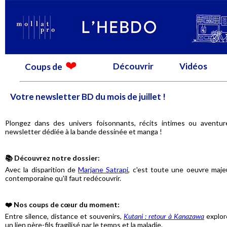
Découvrir
Vidéos
Coups de
Votre newsletter BD du mois de juillet !
Plongez dans des univers foisonnants, récits intimes ou aventu
newsletter dédiée à la bande dessinée et manga !
📚 Découvrez notre dossier:
Avec la disparition de
Marjane Satrapi
, c'est toute une oeuvre maj
contemporaine qu'il faut redécouvrir.
❤️ Nos coups de cœur du moment:
Entre silence, distance et souvenirs,
Kutani : retour à Kanazawa
explore
un lien père-fils fragilisé par le temps et la maladie.