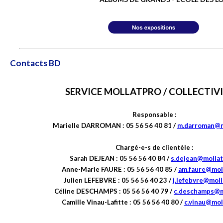
Contacts BD
SERVICE MOLLATPRO / COLLECTIVI
Responsable :
Marielle DARROMAN :
05 56 56 40 81 /
m.darroman@m
Chargé-e-s de clientèle :
Sarah DEJEAN :
05 56 56 40 84 /
s.dejean@molla
Anne-Marie FAURE
:
05 56 56 40 85
/
am.faure@mol
Julien LEFEBVRE :
05 56 56 40 23 /
j.lefebvre@mol
Céline DESCHAMPS :
05 56 56 40 79 /
c.deschamps@m
Camille Vinau-Lafitte :
05 56 56 40 80 /
c.vinau@mol