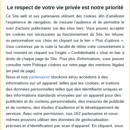
En cas de livraisons fractionnées, seuls les
Le respect de votre vie privée est notre priorité
produits expédiés sont débités. Le débit de votre
carte n'intervient qu'au moment de la validation
de l'expédition par nos services. Votre ordre de
paiement est alors irrévocable.
Mode de paiement
En finalisant votre commande vous pouvez
choisir votre mode de paiement :
Nous et nos
partenaires
stockons et/ou accédons à des
informations sur un appareil, telles que les cookies, et traitons
des données personnelles telles que des identifiants uniques et
des informations standards envoyées par un appareil pour des
publicités et du contenu personnalisés, des mesures de publicité
et de contenu, des études d'audience et le développement de
services.
Avec votre permission, nos 162 partenaires et nous-
mêmes pouvons utiliser des données de géolocalisation
précises et d’identification par scan d'appareil. En cliquant, vous