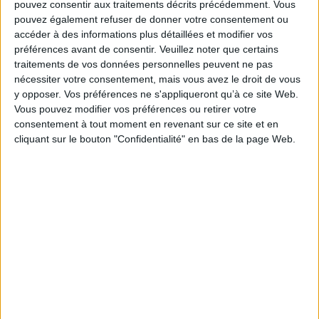
pouvez consentir aux traitements décrits précédemment. Vous
pouvez également refuser de donner votre consentement ou
accéder à des informations plus détaillées et modifier vos
préférences avant de consentir.
Veuillez noter que certains
traitements de vos données personnelles peuvent ne pas
nécessiter votre consentement, mais vous avez le droit de vous
L'e-card bleue
y opposer. Vos préférences ne s'appliqueront qu’à ce site Web.
Vous pouvez modifier vos préférences ou retirer votre
L'e-card bleue est un service dédié aux achats sur
consentement à tout moment en revenant sur ce site et en
Internet lié à votre carte bleue. Il permet
cliquant sur le bouton "Confidentialité" en bas de la page Web.
d'obtenir en temps réel un e-numéro pour chacun
de vos achats sur Internet et est donc valable
pour une transaction unique. Nous validons votre
paiement à l'expédition des ouvrages que vous
commandez. Si votre commande comporte
plusieurs expéditions, nous effectuerons donc
autant de demandes de transactions que votre
commande comprend de colis. Si la première
transaction est autorisée, les transactions
suivantes sur la même e-card bleue seront
refusées. Vous devrez alors repasser une nouvelle
commande pour les ouvrages concernés.