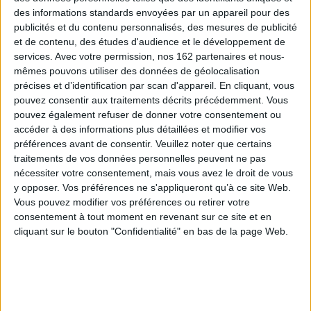
JE M'INSCRIS
des informations standards envoyées par un appareil pour des
publicités et du contenu personnalisés, des mesures de publicité
et de contenu, des études d'audience et le développement de
Informations pratiques
services.
Avec votre permission, nos 162 partenaires et nous-
mêmes pouvons utiliser des données de géolocalisation
Conditions d'utilisation du site
précises et d’identification par scan d'appareil. En cliquant, vous
Qui sommes-nous
pouvez consentir aux traitements décrits précédemment. Vous
Mentions Légales
pouvez également refuser de donner votre consentement ou
Frais de port & Livraison
accéder à des informations plus détaillées et modifier vos
préférences avant de consentir.
Veuillez noter que certains
Conditions Générales de Vente
traitements de vos données personnelles peuvent ne pas
À votre service
nécessiter votre consentement, mais vous avez le droit de vous
y opposer. Vos préférences ne s'appliqueront qu’à ce site Web.
Offres d'emploi
Vous pouvez modifier vos préférences ou retirer votre
Offres Partenaires
consentement à tout moment en revenant sur ce site et en
cliquant sur le bouton "Confidentialité" en bas de la page Web.
À découvrir
FeniXX
EDRLab
RetroNews