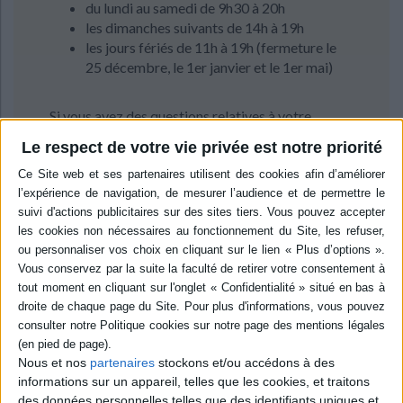
du lundi au samedi de 9h30 à 20h
les dimanches suivants de 14h à 19h
les jours fériés de 11h à 19h (fermeture le
25 décembre, le 1er janvier et le 1er mai)
Si vous avez des questions relatives à votre
commande vous pouvez nous joindre par mail
Le respect de votre vie privée est notre priorité
à
service-client@mollat.com
ou par téléphone
au
05.56.56.40.83
Nous et nos
partenaires
stockons et/ou accédons à des
Découvrez nos Newsletters Mollat !
informations sur un appareil, telles que les cookies, et traitons
des données personnelles telles que des identifiants uniques et