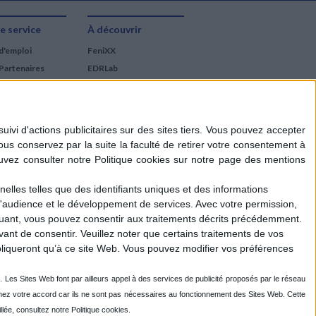
e service
À découvrir
d'emploi
FeniXX
Partenaires
EDRLab
RetroNews
BnF : portail des métiers
du livre
Cercle de la librairie
Les chèques cadeaux
Mollat
elles telles que des identifiants uniques et des informations
d'audience et le développement de services.
Avec votre permission,
iquant, vous pouvez consentir aux traitements décrits précédemment.
ant de consentir.
Veuillez noter que certains traitements de vos
liqueront qu’à ce site Web. Vous pouvez modifier vos préférences