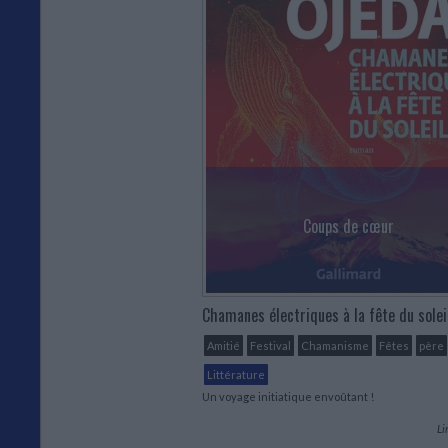
Coups de cœur
Chamanes électriques à la fête du solei
Amitié
Festival
Chamanisme
Fêtes
père
Littérature
Un voyage initiatique envoûtant !
Li