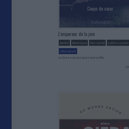
Coups de cœur
L'empereur de la joie
Amitié
Amérique
lien social
Luttes sociale
Littérature
ce livre est une pure merveille
Li