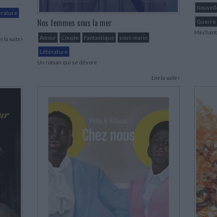
Nouvell
érature
Nos femmes sous la mer
Guerre
Méchant 
Amour
Couple
Fantastique
sous-marin
re la suite
Littérature
Un roman qui se dévore
Lire la suite