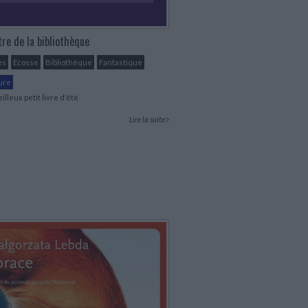
tre de la bibliothèque
es
Ecosse
Bibliothèque
Fantastique
ure
lleux petit livre d'été
Lire la suite