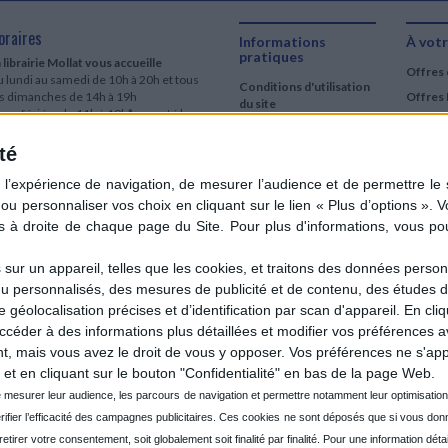
oraires
Informations
À votr
pratiques
 librairie Mollat vous accueille
Offres 
 lundi au samedi de 10h à 20h et tous
Conditions d'utilisation
es dimanches de 14h à 19h
Offres 
du site
urs fériés : de 11h à 19h* excepté le
Qui sommes-nous
r mai, le 25 décembre et le 1er janvier
Si le jour férié est un dimanche, de 14h
té
Mentions Légales
 19h
Frais de port & Livraison
 clic et collecte est ouvert
Conditions Générales
 lundi au samedi de 9h30 à 20h et tous
de Vente
es dimanches de 14h à 19h
ur fériés : tous les jours fériés de 11h à
9h* excepté le 1er mai, le 25 décembre
ur un appareil, telles que les cookies, et traitons des données personn
 le 1er janvier
nu personnalisés, des mesures de publicité et de contenu, des études 
Si le jour férié est un dimanche de 14h à
éolocalisation précises et d’identification par scan d'appareil. En cl
9h
der à des informations plus détaillées et modifier vos préférences av
ir le détail des horaires & accès
 mais vous avez le droit de vous y opposer. Vos préférences ne s'app
et en cliquant sur le bouton "Confidentialité" en bas de la page Web.