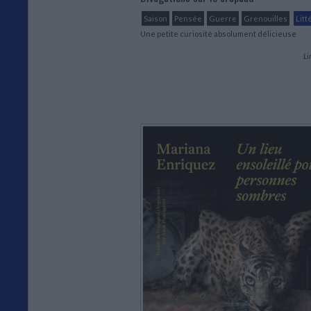
Saison
Pensée
Guerre
Grenouilles
Litt
Une petite curiosité absolument délicieuse
Li