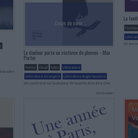
La fenê
Coups de cœur
Fantôm
Littérat
Un mervei
s
La douleur porte un costume de plumes - Max
Porter
Poésie
Deuil
fable
Littérature
re la suite
Littérature étrangère
Littérature Anglo-Saxonne
Un court récit sur la douleur de la perte d'un être cher
Lire la suite