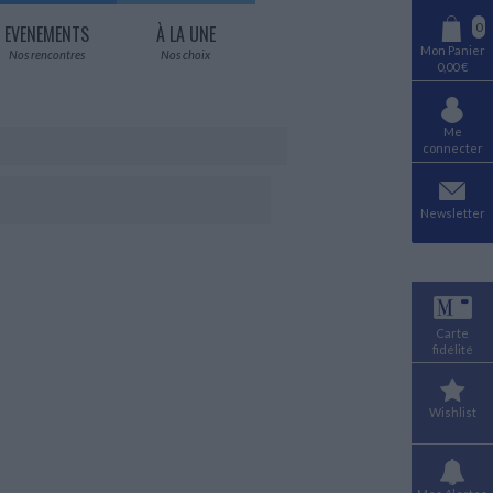
0
EVENEMENTS
À LA UNE
Mon Panier
Nos rencontres
Nos choix
0,00 €
Me
connecter
Newsletter
Carte
fidélité
Wishlist