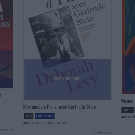
Coups de cœur
l
Vorace
Mon année à Paris, avec Gertrude Stein
Famille
Paris
Littérature
une écrit
aussi drôle que passionnant
re la suite
Lire la suite