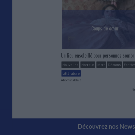
Coups de cœur
Un lieu ensoleillé pour personnes sombr
Nouvelles
Horreur
Mort
Démons
Fantô
Littérature
Abominable !
Li
Découvrez nos Newsl