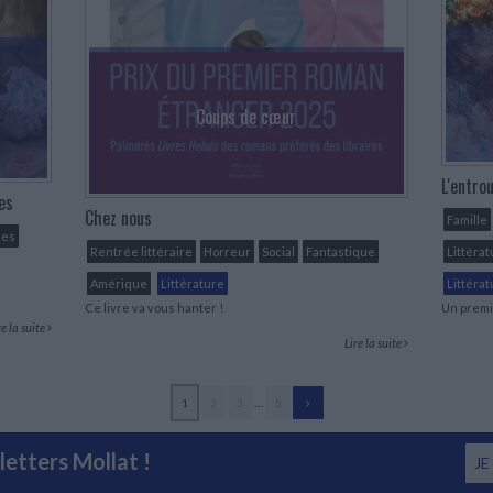
Coups de cœur
L'entrou
es
Chez nous
Famille
mes
Rentrée littéraire
Horreur
Social
Fantastique
Littéra
Amérique
Littérature
Littérat
Ce livre va vous hanter !
Un premi
re la suite
Lire la suite
...
1
2
3
5
etters Mollat !
JE