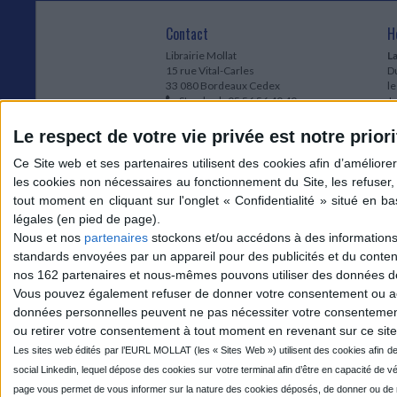
Contact
H
Librairie Mollat
La
15 rue Vital-Carles
Du
33 080 Bordeaux Cedex
l
Standard :
05 56 56 40 40
Jo
Service client mollat.com :
05 56 56 40
1e
83
* 
Le respect de votre vie privée est notre priori
Contactez-nous
à
Le
du
l
Jo
1
Nous et nos
partenaires
stockons et/ou accédons à des informations s
et
standards envoyées par un appareil pour des publicités et du conte
* 
nos 162 partenaires et nous-mêmes pouvons utiliser des données de g
1
Vous pouvez également refuser de donner votre consentement ou accé
Vo
données personnelles peuvent ne pas nécessiter votre consentement,
ou retirer votre consentement à tout moment en revenant sur ce site 
Mollat sur les réseaux