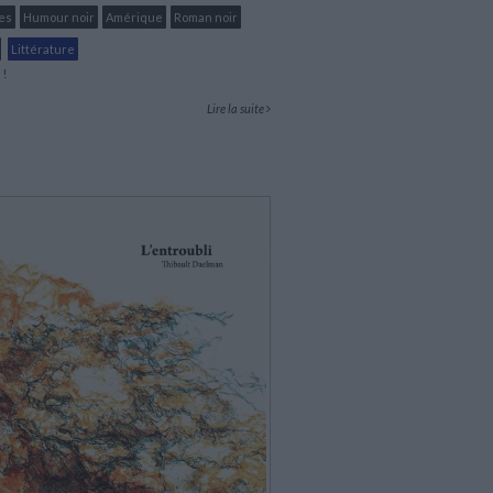
es
Humour noir
Amérique
Roman noir
Littérature
!
Lire la suite