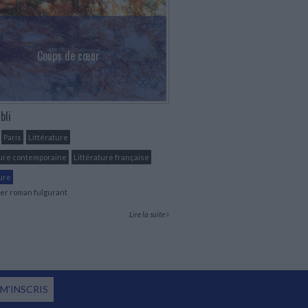
Coups de cœur
bli
Paris
Littérature
ture contemporaine
Littérature française
ure
er roman fulgurant
Lire la suite
 M'INSCRIS