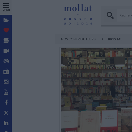
Dossiers
Coups de
cœur
Sélections de
NOS CONTRIBUTEURS
KRYSTAL
livres
Vidéos
Podcasts
Mollat Radio
Instagram
YouTube
Facebook
X - Twitter
Linkedin