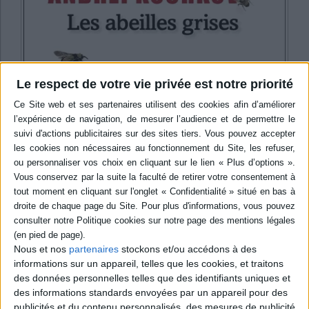
Le respect de votre vie privée est notre priorité
Coups de cœur
Habiter la guerre
Nous et nos
partenaires
stockons et/ou accédons à des
Littérature
Kourkov
Ukraine
Littérature étrangère
informations sur un appareil, telles que les cookies, et traitons
Littérature contemporaine
Littérature
Littérature étrangère
des données personnelles telles que des identifiants uniques et
Le dernier roman d'Andreï Kourkov raconte la guerre, celle passée
des informations standards envoyées par un appareil pour des
presque inaperçue à l'Ouest mai...
publicités et du contenu personnalisés, des mesures de publicité