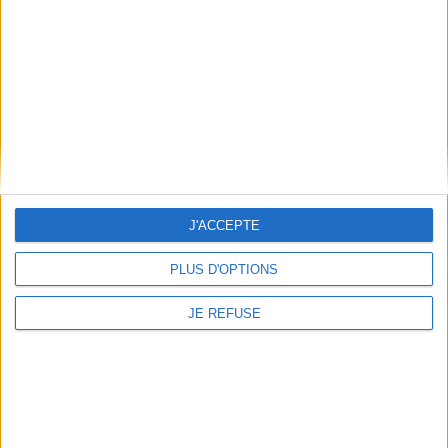
Littérature
Littérature contemporaine
Rentrée littéraire 2020
Littérature
Littérature française et francophone
En à peine 190 pages d'où rien ne manque et rien ne dépasse, Laurent
Petitmangin parvient à auscu...
Lire la suite
J'ACCEPTE
PLUS D'OPTIONS
JE REFUSE