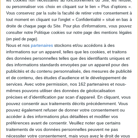
Les brumes de Sapa
cache. ©Electre 2026
Auteur :
Lolita Séchan
14,50 €
Éditeur(s) :
Delcourt
Disponible chez l'éditeur
Au Vietnam, Lolita,
AJOUTER AU PANIER
adolescente parisienne un
peu perdue, fait la rencontre
de Lo Thi Gôm, fillette de la
minorité Hmong. Malgré
Nous et nos
partenaires
stockons et/ou accédons à des
leurs différences, leur
informations sur un appareil, telles que les cookies, et traitons
amitié les accompagne dans
des données personnelles telles que des identifiants uniques et
leur passage à l'âge adulte.
Récit d'inspiration
des informations standards envoyées par un appareil pour des
autobiographique. ©Electre
publicités et du contenu personnalisés, des mesures de publicité
2026
et de contenu, des études d'audience et le développement de
28,95 €
services.
Avec votre permission, nos 162 partenaires et nous-
Disponible chez l'éditeur
mêmes pouvons utiliser des données de géolocalisation
précises et d’identification par scan d'appareil. En cliquant, vous
AJOUTER AU PANIER
pouvez consentir aux traitements décrits précédemment. Vous
pouvez également refuser de donner votre consentement ou
accéder à des informations plus détaillées et modifier vos
préférences avant de consentir.
Veuillez noter que certains
traitements de vos données personnelles peuvent ne pas
nécessiter votre consentement, mais vous avez le droit de vous