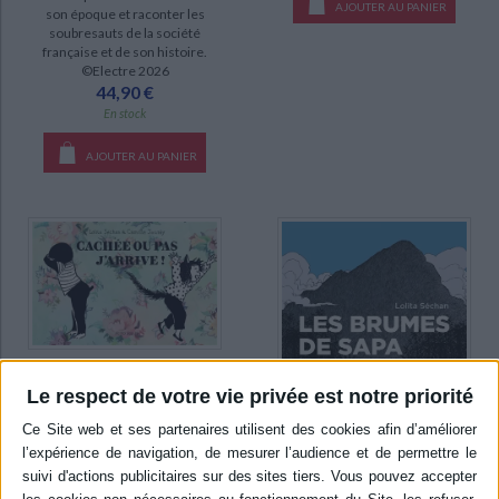
AJOUTER AU PANIER
son époque et raconter les
soubresauts de la société
française et de son histoire.
©Electre 2026
44,90 €
En stock
AJOUTER AU PANIER
Bartok Biloba. Cachée ou
Le respect de votre vie privée est notre priorité
pas j'arrive !
Auteur :
Lolita Séchan
Éditeur(s) :
Actes Sud
La famille Biloba organise
une grande partie de cache-