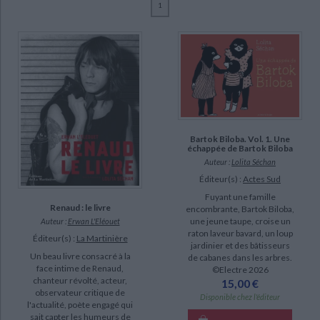
1
Ecologie - Environnement
Danse
Religions - Spiritualités
Bibliothèque de la Pléiade
Critique et histoire littéraire
Séchan, Lolita (8)
Histoire de France
Biographies historiques
Grard, Emmanuel (1)
Classiques scolaires
Littérature ancienne et médiévale
Histoire - Généralités
Histoire des pays
Jourdy, Camille (1)
Littérature de voyage
Audio - Livres lus
L'Eléouet, Erwan (1)
Histoire ancienne
Géographie
Littérature en version originale
Humour
Culture scientifique
SUPPORT
CHARGEMENT...
Bartok Biloba. Vol. 1. Une
livre (8)
échappée de Bartok Biloba
Auteur :
Lolita Séchan
Éditeur(s) :
Actes Sud
SÉRIE
Fuyant une famille
Renaud : le livre
encombrante, Bartok Biloba,
Bartok Biloba (3)
une jeune taupe, croise un
Auteur :
Erwan L'Eléouet
raton laveur bavard, un loup
Éditeur(s) :
La Martinière
jardinier et des bâtisseurs
DISPONIBILITÉ
Un beau livre consacré à la
de cabanes dans les arbres.
face intime de Renaud,
©Electre 2026
disponible (4)
chanteur révolté, acteur,
15,00 €
observateur critique de
epuise (4)
Disponible chez l'éditeur
l'actualité, poète engagé qui
sait capter les humeurs de