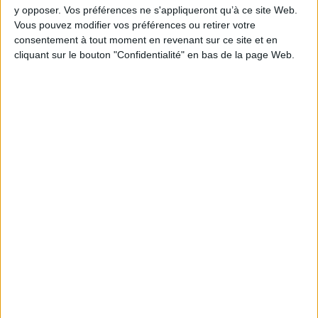
y opposer. Vos préférences ne s'appliqueront qu’à ce site Web.
Vous pouvez modifier vos préférences ou retirer votre
consentement à tout moment en revenant sur ce site et en
cliquant sur le bouton "Confidentialité" en bas de la page Web.
Bartok Biloba. Tout le
monde devrait rester
tranquille près d'un petit
ruisseau et écouter (une
aventure sans aventure de
Bartok Bilboa)
Auteur :
Lolita Séchan
Éditeur(s) :
Actes Sud
Todo Loco 1
Bartok Biloba s'installe au
Auteur :
Lolita Séchan
bord d'un ruisseau pour
Éditeur(s) :
Mécanique
écouter les bruits et les sons
générale
de la nature. Mais non loin
Il était une fois un pays
de là ses amis construisent
colonisé par le béton, une
une cabane. ©Electre 2026
région du monde étouffée
12,00 €
sous le macadam de la
Indisponible
jungle urbaine, où vivait un
peuple stressé et stressant,
ayant pour unique but
d'amasser de plus en plus de
bouffe, d'argent, des
sandales et de connections