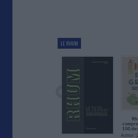
35,00 €
LE RHUM
En stock *
CHARGEMENT...
*stock limité
Rh
compre
100 de
Rhums arrangés : 60
Auteur :
recettes & cocktails