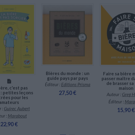
LITTÉRATURE DE VOYAGE
Dictionnaires Français
Histoire moderne
Relations et politiques
internationales
Dictionnaires Bilingues
Récits des voyageurs et des
Histoire contemporaine
explorateurs
Sécurité nationale - Défense
Langues universitaires -
BIOGRAPHIES HISTORIQUES
Dictionnaires et méthodes
ECOLOGIE - ENVIRONNEMENT
Biographies historiques
Méthodes Langues Grand public
Ecologie
Français langues étrangères
Indisponible
HISTOIRE - GÉNÉRALITÉS
Indisponible
Historiographie
Disponible chez l'é
Etudes historiques
Généalogie - Héraldique
Franc-maçonnerie
CHARGEMENT...
Bières du monde : un
Faire sa bière m
guide pays par pays
passer maître da
de brasser sa
Éditeur :
Editions Prisma
ière, c'est pas
maison
27,50 €
 : petites leçons
Auteur :
Greg H
strées pour les
Éditeur :
Mara
amateurs
 :
Guirec Aubert
15,90 €
eur :
Marabout
22,90 €