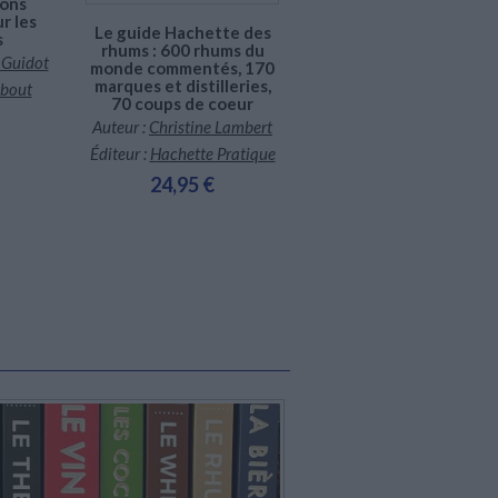
çons
connaître
r les
Le guide Hachette des
Auteur :
Christian de
s
rhums : 600 rhums du
Montaguère
 Guidot
monde commentés, 170
Éditeur :
Larousse
marques et distilleries,
bout
70 coups de coeur
19,95 €
Auteur :
Christine Lambert
Éditeur :
Hachette Pratique
24,95 €