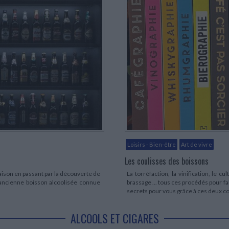
Loisirs - Bien-être
Art de vivre
Les coulisses des boissons
 maison en passant par la découverte de
La torréfaction, la vinification, le cult
s ancienne boisson alcoolisée connue
brassage ... tous ces procédés pour f
secrets pour vous grâce à ces deux co
ALCOOLS ET CIGARES