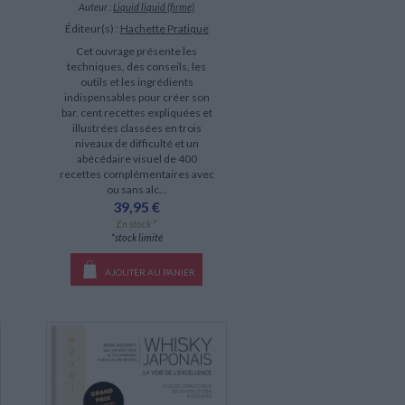
Auteur :
Liquid liquid (firme)
Éditeur(s) :
Hachette Pratique
Cet ouvrage présente les
techniques, des conseils, les
outils et les ingrédients
indispensables pour créer son
bar, cent recettes expliquées et
illustrées classées en trois
niveaux de difficulté et un
abécédaire visuel de 400
recettes complémentaires avec
ou sans alc...
39,95 €
En stock *
*stock limité
AJOUTER AU PANIER