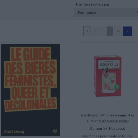
Trier les résultats par
1
2
3
...
10
Cocktails : 54 fiches à emporter
Auteur :
Jessie Kanelos Weiner
Éditeur(s) :
Marabout
Des fiches pour réaliser toutes