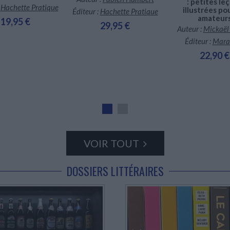
: petites le
:
Hachette Pratique
illustrées pou
Éditeur :
Hachette Pratique
amateur
19,95 €
29,95 €
Auteur :
Mickaël
Éditeur :
Mara
22,90 €
VOIR TOUT
DOSSIERS LITTÉRAIRES