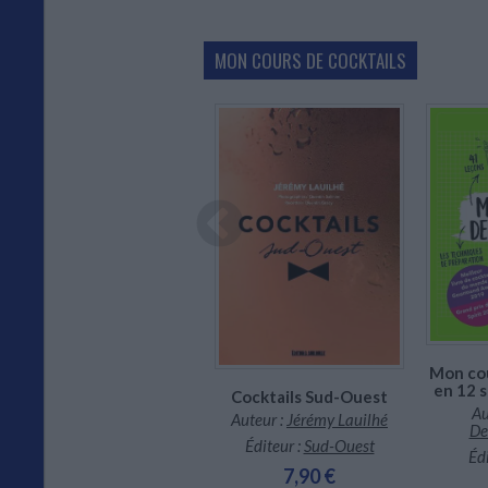
MON COURS DE COCKTAILS
Indisponible
CHARGEMENT...
Mon cou
Le grand manuel des
en 12 
cocktails : dans les
Cocktails Sud-Ouest
Au
coulisses du bartender
Auteur :
Jérémy Lauilhé
De
Auteur :
Lucas Tubiana
Éditeur :
Sud-Ouest
Édi
Éditeur :
Marabout
7,90 €