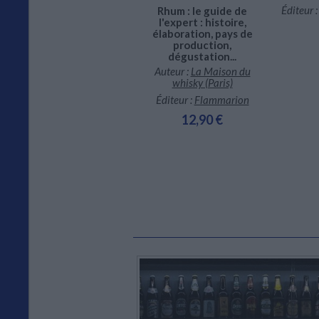
Éditeur 
Rhum : le guide de
Auteur :
Sandrine Houdré-
l'expert : histoire,
Grégoire
élaboration, pays de
Éditeur :
Larousse
production,
dégustation...
15,95 €
Auteur :
La Maison du
whisky (Paris)
Éditeur :
Flammarion
12,90 €