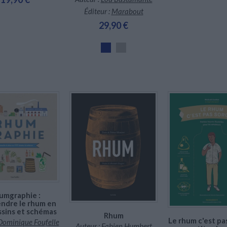
Éditeur :
Marabout
29,90 €
Indisponible
En stock *
En stock *
*stock limité
*stock limité
umgraphie :
ndre le rhum en
ssins et schémas
Rhum
Le rhum c'est pa
Dominique Foufelle
Auteur :
Fabien Humbert