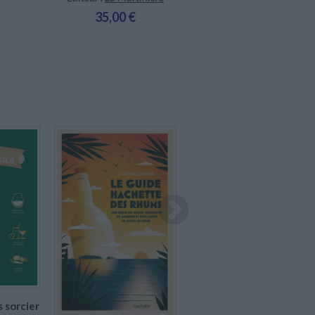
35,00 €
Indisponible
En stock *
*stock limité
Un rhum averti en vaut
deux ! : les 200
s sorcier
références de rhum à