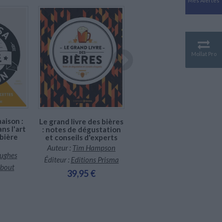
Mes Alertes
Antiquité
Mythologies
GÉOGRAPHIE
Géographie - Démographie -
Territoire
Mollat Pro
Indisponible
CULTURE SCIENTIFIQUE
Disponible chez l'éditeur
diteur
Essais scientifique
Astronomie
Faire sa bière à la maison
aison :
Le grand livre des bières
ns l'art
: notes de dégustation
Auteur :
Jérôme Martinez
 bière
et conseils d'experts
Éditeur :
First Editions
Auteur :
Tim Hampson
ughes
16,95 €
Éditeur :
Editions Prisma
bout
39,95 €