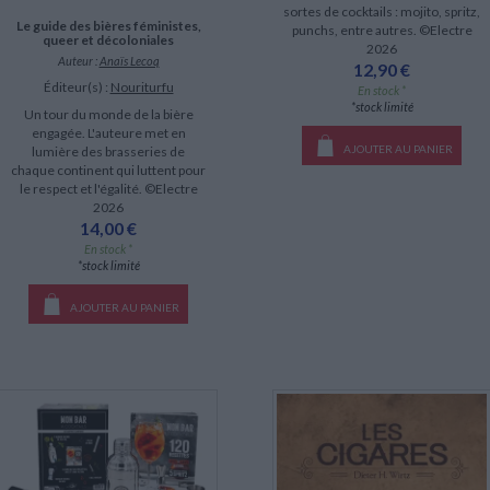
sortes de cocktails : mojito, spritz,
Le guide des bières féministes,
punchs, entre autres. ©Electre
queer et décoloniales
2026
Auteur :
Anaïs Lecoq
12,90 €
Éditeur(s) :
Nouriturfu
En stock *
*stock limité
Un tour du monde de la bière
engagée. L'auteure met en
AJOUTER AU PANIER
lumière des brasseries de
chaque continent qui luttent pour
le respect et l'égalité. ©Electre
2026
14,00 €
En stock *
*stock limité
AJOUTER AU PANIER