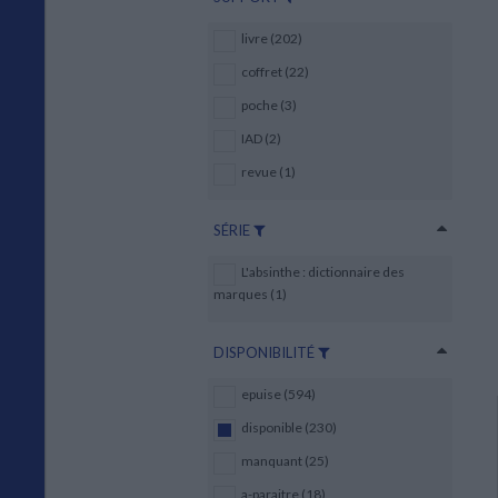
livre (202)
coffret (22)
poche (3)
IAD (2)
revue (1)
SÉRIE
L'absinthe : dictionnaire des
marques (1)
DISPONIBILITÉ
epuise (594)
disponible (230)
manquant (25)
a-paraitre (18)