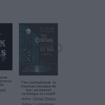
Indisponible
Indisponible
Cocktail codex : bases,
formules, évolutions
ousse
Éditeur :
First Editions
éférence
The cocktail book : le
ils
nouveau classique du
35,00 €
usse
bar : un manuel
technique et créatif
Auteur :
Florian Thireau
Éditeur :
La Martinière