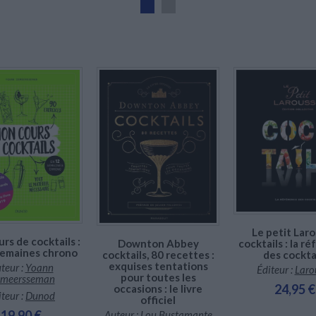
Indisponible
Indisponible
Indisponible
Le petit Lar
rs de cocktails :
Downton Abbey
cocktails : la r
semaines chrono
cocktails, 80 recettes :
des cockta
exquises tentations
teur :
Yoann
Éditeur :
Laro
pour toutes les
meersseman
24,95 €
occasions : le livre
teur :
Dunod
officiel
19,90 €
Auteur :
Lou Bustamante