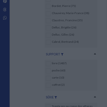
Pinterest
Techniques de construction
SCIENCE FICTION ET FANTASY
Vie familiale
Disciplines paramédicales
Bordet, Pierre (75)
Matériaux de l’architecture
Littérature SF et Fantasy
Threads
Ouvrages Généraux
Urbanisme
SOCIOLOGIE
Chauvirey, Marie-France (38)
Sociologie générale
Whatsapp
Claustres, Francine (35)
Travail social
Santé et société
Delluc, Brigitte (26)
Delluc, Gilles (26)
ETHNOLOGIE
Anthropologie
Cabrol, Bertrand (24)
Ethnologie par pays
SUPPORT
livre (1487)
poche (60)
carte (10)
coffret (2)
SÉRIE
Trente ans au coeur des affaires