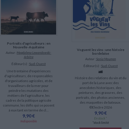
LITTÉRATURE DE VOYAGE
Dictionnaires Français
Histoire moderne
Relations et politiques
internationales
Dictionnaires Bilingues
Récits des voyageurs et des
Histoire contemporaine
explorateurs
Sécurité nationale - Défense
Langues universitaires -
BIOGRAPHIES HISTORIQUES
Dictionnaires et méthodes
ECOLOGIE - ENVIRONNEMENT
Biographies historiques
Méthodes Langues Grand public
Ecologie
Français langues étrangères
HISTOIRE - GÉNÉRALITÉS
Historiographie
Portraits d'agriculteurs : en
Etudes historiques
Nouvelle-Aquitaine
Voguent les vins : une histoire
Généalogie - Héraldique
Auteur :
Magdalena Lewandowski-
bordelaise
Arbitre
Franc-maçonnerie
Auteur :
Sonia Moumen
Éditeur(s) :
Sud-Ouest
CHARGEMENT...
Éditeur(s) :
Sud-Ouest
Une trentaine d'expériences
d'agriculteurs, de responsables
Histoire des relations du vin et du
d'organisations agricoles, et de
port de la Lune avec des
travailleurs de la mer pour
anecdotes historiques, des
peindre les mutations des
peintures, des gravures, des
métiers de l'agriculture, les
portraits, des photos anciennes,
cadres de la politique agricole
des maquettes de bateaux.
commune, les défis qui se posent
©Electre 2026
à eux tant en terme de cl...
9,90 €
9,90 €
En stock *
Indisponible
*stock limité