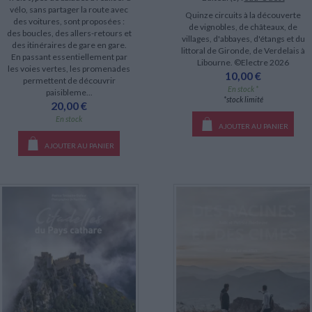
vélo, sans partager la route avec
Quinze circuits à la découverte
des voitures, sont proposées :
de vignobles, de châteaux, de
des boucles, des allers-retours et
villages, d'abbayes, d'étangs et du
des itinéraires de gare en gare.
littoral de Gironde, de Verdelais à
En passant essentiellement par
Libourne. ©Electre 2026
les voies vertes, les promenades
10,00 €
permettent de découvrir
En stock *
paisibleme...
*stock limité
20,00 €
En stock
AJOUTER AU PANIER
AJOUTER AU PANIER