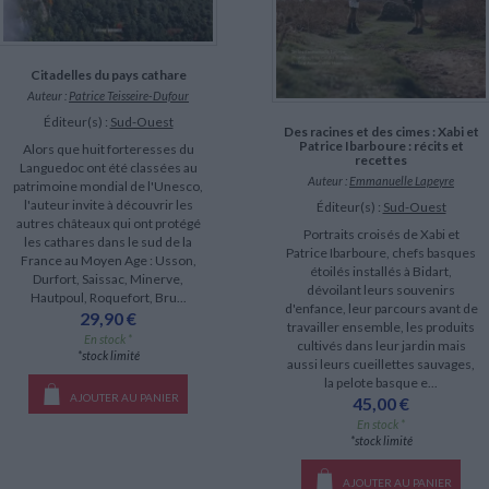
Citadelles du pays cathare
Auteur :
Patrice Teisseire-Dufour
Éditeur(s) :
Sud-Ouest
Des racines et des cimes : Xabi et
Patrice Ibarboure : récits et
Alors que huit forteresses du
recettes
Languedoc ont été classées au
Auteur :
Emmanuelle Lapeyre
patrimoine mondial de l'Unesco,
l'auteur invite à découvrir les
Éditeur(s) :
Sud-Ouest
autres châteaux qui ont protégé
Portraits croisés de Xabi et
les cathares dans le sud de la
Patrice Ibarboure, chefs basques
France au Moyen Age : Usson,
étoilés installés à Bidart,
Durfort, Saissac, Minerve,
dévoilant leurs souvenirs
Hautpoul, Roquefort, Bru...
d'enfance, leur parcours avant de
29,90 €
travailler ensemble, les produits
En stock *
cultivés dans leur jardin mais
*stock limité
aussi leurs cueillettes sauvages,
la pelote basque e...
AJOUTER AU PANIER
45,00 €
En stock *
*stock limité
AJOUTER AU PANIER