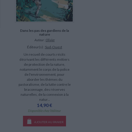
Dans les pas des gardiens de la
nature
Auteur :
Olivier
Éditeur(s) :
Sud-Ouest
Un recueil de courts récits
décrivant les différents métiers
de protection de la nature,
notamment le corps de la police
de l'environnement, pour
aborder les thèmes du
pastoralisme, de la lutte contre le
braconnage, des réserves
naturelles, de la connexion à la
natur...
14,90 €
Disponible chez l'éditeur
AJOUTER AU PANIER