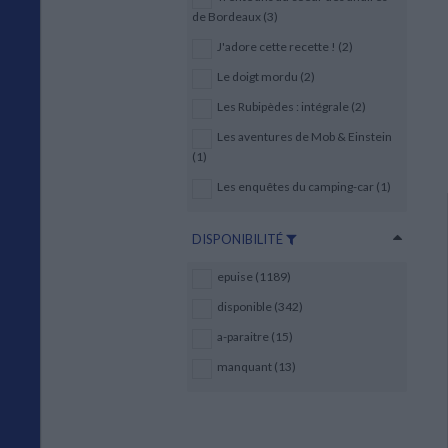
de Bordeaux (3)
J'adore cette recette ! (2)
Le doigt mordu (2)
Les Rubipèdes : intégrale (2)
Les aventures de Mob & Einstein
(1)
Les enquêtes du camping-car (1)
DISPONIBILITÉ
epuise (1189)
disponible (342)
a-paraitre (15)
manquant (13)