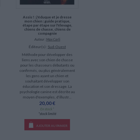
Assis ! : j'éduque et je dresse
mon chien : guide pratique,
étape par étape sur l'élevage,
chiens de chasse, chiens de
compagnie
Auteur :
Max Carli
Éditeur(s) :
Sud-Ouest
Méthode pour développer des
liens avec son chien de chasse
pour les chasseurs débutants ou
confirmés, ou plus généralement
les gens ayant un chien et
souhaitant développer son
éducation et son dressage. La
psychologie canine est décrite au
moyen d'exemples, d'illustr...
20,00 €
En stock *
*stock limité
AJOUTER AU PANIER