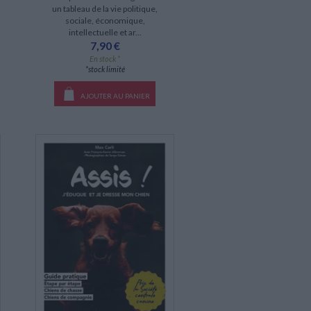
un tableau de la vie politique,
sociale, économique,
intellectuelle et ar...
7,90 €
En stock *
*stock limité
AJOUTER AU PANIER