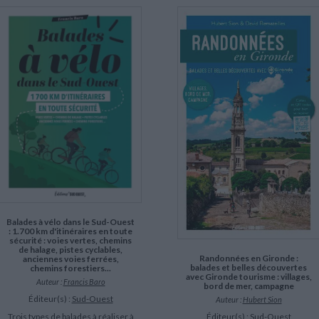
Balades à vélo dans le Sud-Ouest
: 1.700 km d'itinéraires en toute
sécurité : voies vertes, chemins
de halage, pistes cyclables,
Randonnées en Gironde :
anciennes voies ferrées,
balades et belles découvertes
chemins forestiers...
avec Gironde tourisme : villages,
Auteur :
Francis Baro
bord de mer, campagne
Éditeur(s) :
Sud-Ouest
Auteur :
Hubert Sion
Trois types de balades à réaliser à
Éditeur(s) :
Sud-Ouest