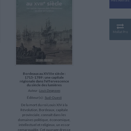
Mes Alertes
Antiquité
Mythologies
GÉOGRAPHIE
Géographie - Démographie -
Territoire
Mollat Pro
CULTURE SCIENTIFIQUE
Essais scientifique
Astronomie
Bordeaux au XVIIIe siècle :
1715-1789 : une capitale
régionale dans l'effervescence
du siècle des lumières
Auteur :
Louis Desgraves
Éditeur(s) :
Sud-Ouest
De la mort du roi Louis XIV à la
Révolution, Bordeaux, capitale
provinciale, connaît dans les
domaines politique, économique,
intellectuel et religieux, un essor
remarquable. Cet ouvrage dresse