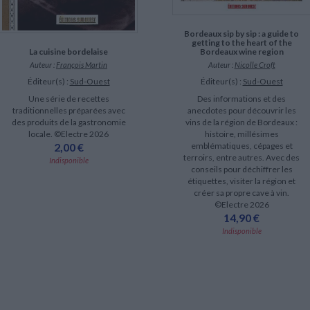
Bordeaux sip by sip : a guide to
getting to the heart of the
La cuisine bordelaise
Bordeaux wine region
Auteur :
François Martin
Auteur :
Nicolle Croft
Éditeur(s) :
Sud-Ouest
Éditeur(s) :
Sud-Ouest
Une série de recettes
Des informations et des
traditionnelles préparées avec
anecdotes pour découvrir les
des produits de la gastronomie
vins de la région de Bordeaux :
locale. ©Electre 2026
histoire, millésimes
2,00 €
emblématiques, cépages et
terroirs, entre autres. Avec des
Indisponible
conseils pour déchiffrer les
étiquettes, visiter la région et
créer sa propre cave à vin.
©Electre 2026
14,90 €
Indisponible