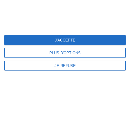
J'ACCEPTE
PLUS D'OPTIONS
JE REFUSE
Je resterai inconnu (Paddy
McAloon, Prefab Sprout)
Auteur :
François Gorin
Last rites : mémoires
d'outre-tombe
Éditeur(s) :
Le Boulon
Auteur :
Ozzy Osbourne
Prefab Sprout, mené par
Paddy McAloon, marque les
Éditeur(s) :
M. Lafon
années 1980 par une pop
Dans ses mémoires publiés
raffinée, loin des standards,
à titre posthume, le chanteur
à la fois littéraire et
de heavy metal britannique