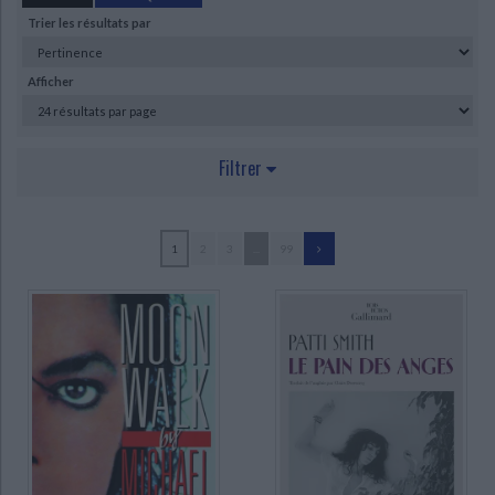
Ecologie - Environnement
Danse
Religions - Spiritualités
Trier les résultats par
Bibliothèque de la Pléiade
Critique et histoire littéraire
Histoire de France
Biographies historiques
Classiques scolaires
Littérature ancienne et médiévale
Afficher
Histoire - Généralités
Histoire des pays
Littérature de voyage
Audio - Livres lus
Histoire ancienne
Géographie
Littérature en version originale
Humour
Filtrer
Culture scientifique
AUTEUR
1
2
3
...
99
Lesueur, Daniel (21)
Margotin, Philippe (21)
Lorentz, Christophe (17)
Manoeuvre, Philippe (17)
Merklen, Angélique (17)
Dufaud, Marc (15)
Cuesta, Stan (14)