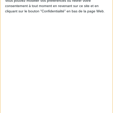
Vous pouvez modifier vos préférences ou retirer votre
consentement à tout moment en revenant sur ce site et en
cliquant sur le bouton "Confidentialité" en bas de la page Web.
Kurt Cobain : la voix d'une
génération
Les 50 ans du punk : de A à Z
Auteur :
Marc Dufaud
Auteur :
Francis Dordor
Éditeur(s) :
Rock & folk
Éditeur(s) :
GM éditions
éditions
Une biographie de Kurt
Un abécédaire du punk
Cobain, leader du groupe
mêlant perspective
Nirvana, retraçant sa
historique sur le genre,
carrière, de ses débuts à
chemins détournés,
Aberdeen à ses succès
anecdotes croustillantes et
planétaires. ©Electre 2026
moments vécus par les
19,95 €
auteurs, qui ont dirigé le
En stock *
magazine Best et
*stock limité
accompagné les artistes sur
le terrain. En 26 entrées, ils
AJOUTER AU PANIER
revisitent les lieux, les loo...
30,00 €
En stock
AJOUTER AU PANIER