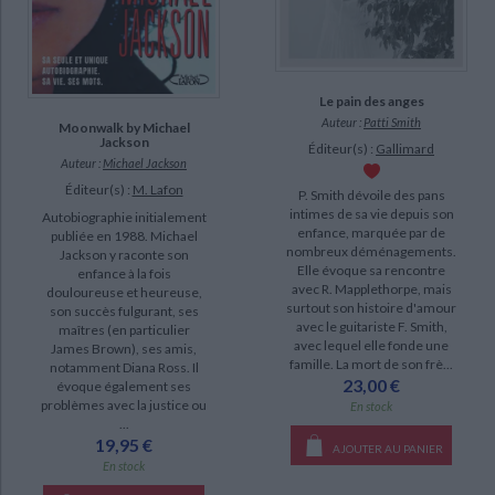
Raizer, Sébastien (14)
SUPPORT
Le pain des anges
livre (2100)
Auteur :
Patti Smith
Moonwalk by Michael
poche (129)
Jackson
Éditeur(s) :
Gallimard
Auteur :
Michael Jackson
IAD (55)
Éditeur(s) :
M. Lafon
P. Smith dévoile des pans
revue (52)
intimes de sa vie depuis son
Autobiographie initialement
enfance, marquée par de
publiée en 1988. Michael
coffret (8)
nombreux déménagements.
Jackson y raconte son
Elle évoque sa rencontre
papeterie (7)
enfance à la fois
avec R. Mapplethorpe, mais
douloureuse et heureuse,
document-audio (3)
surtout son histoire d'amour
son succès fulgurant, ses
avec le guitariste F. Smith,
maîtres (en particulier
musique (2)
avec lequel elle fonde une
James Brown), ses amis,
famille. La mort de son frè...
notamment Diana Ross. Il
23,00 €
évoque également ses
SÉRIE
problèmes avec la justice ou
En stock
...
A ma zone (3)
19,95 €
AJOUTER AU PANIER
En stock
Black Metal (3)
CHARGEMENT...