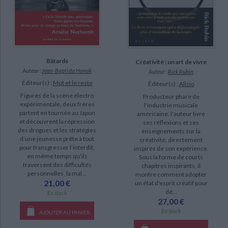
Bâtards
Créativité : un art de vivre
Auteur :
Jean-Baptiste Hanak
Auteur :
Rick Rubin
Éditeur(s) :
Mot et le reste
Éditeur(s) :
Alisio
Figures de la scène électro
Producteur phare de
expérimentale, deux frères
l'industrie musicale
partent en tournée au Japon
américaine, l'auteur livre
et découvrent la répression
ses réflexions et ses
des drogues et les stratégies
enseignements sur la
d’une jeunesse prête à tout
créativité, directement
pour transgresser l’interdit,
inspirés de son expérience.
en même temps qu'ils
Sous la forme de courts
traversent des difficultés
chapitres inspirants, il
personnelles, la mal...
montre comment adopter
21,00 €
un état d'esprit créatif pour
dé...
En stock
27,00 €
En stock
AJOUTER AU PANIER