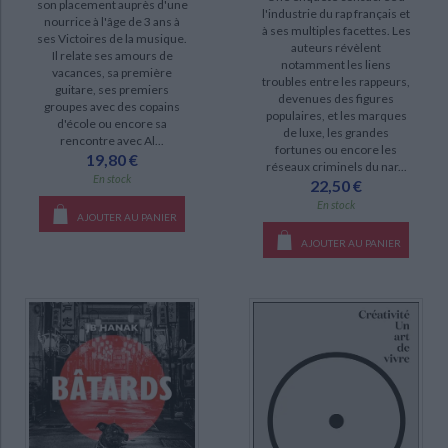
son placement auprès d'une
l'industrie du rap français et
nourrice à l'âge de 3 ans à
à ses multiples facettes. Les
ses Victoires de la musique.
auteurs révèlent
Il relate ses amours de
notamment les liens
vacances, sa première
troubles entre les rappeurs,
guitare, ses premiers
devenues des figures
groupes avec des copains
populaires, et les marques
d'école ou encore sa
de luxe, les grandes
rencontre avec Al...
fortunes ou encore les
19,80 €
réseaux criminels du nar...
En stock
22,50 €
En stock
AJOUTER AU PANIER
AJOUTER AU PANIER