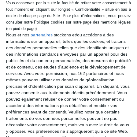
la vie de B. Eilish, jeune
homme part au Mexique et
chanteuse qui s'est imposée
entame un voyage initiatique
dans l'univers de la pop
rocambolesque où chaque
grâce à son attitude
épreuve traversée devient
authentique et à son style
un rite de passage vers l'âge
atypique. ©Electre 2026
adulte. Un récit d'inspiration
16,95 €
Nous et nos
partenaires
stockons et/ou accédons à des
autobiographique. ...
En stock
17,00 €
informations sur un appareil, telles que les cookies, et traitons
En stock
des données personnelles telles que des identifiants uniques et
AJOUTER AU PANIER
des informations standards envoyées par un appareil pour des
AJOUTER AU PANIER
publicités et du contenu personnalisés, des mesures de publicité
et de contenu, des études d'audience et le développement de
services.
Avec votre permission, nos 162 partenaires et nous-
mêmes pouvons utiliser des données de géolocalisation
précises et d’identification par scan d'appareil. En cliquant, vous
pouvez consentir aux traitements décrits précédemment. Vous
pouvez également refuser de donner votre consentement ou
accéder à des informations plus détaillées et modifier vos
préférences avant de consentir.
Veuillez noter que certains
traitements de vos données personnelles peuvent ne pas
nécessiter votre consentement, mais vous avez le droit de vous
y opposer. Vos préférences ne s'appliqueront qu’à ce site Web.