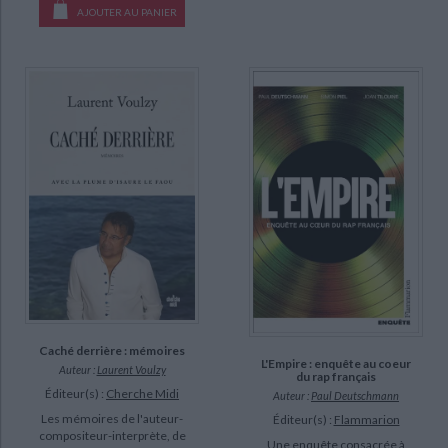
British rock (3)
AJOUTER AU PANIER
David Bowie : rainbow man (3)
L'âge d'or du rock progressif anglais (3)
Les extravagantes aventures de Frank Zappa (3)
Rock stories (3)
Anthologie du black metal (2)
DISPONIBILITÉ
disponible (2356)
epuise (1963)
manquant (242)
a-paraitre (124)
Caché derrière : mémoires
L'Empire : enquête au coeur
Auteur :
Laurent Voulzy
du rap français
Éditeur(s) :
Cherche Midi
Auteur :
Paul Deutschmann
Les mémoires de l'auteur-
Éditeur(s) :
Flammarion
compositeur-interprète, de
Une enquête consacrée à