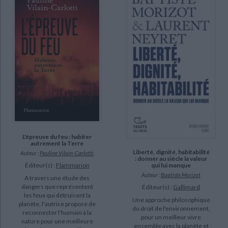
CHARGEMENT...
Oeuvres complètes (7)
Oeuvres de Lavoisier : correspondance (7)
Sentiers géologiques & pédologiques en province de Namur : 500
millions d'années de façonnement de notre paysage (6)
Chimie organique (5)
DISPONIBILITÉ
disponible (33776)
epuise (11776)
L'épreuve du feu : habiter
manquant (815)
autrement la Terre
Liberté, dignité, habitabilité
Auteur :
Pauline Vilain-Carlotti
a-paraitre (240)
: donner au siècle la valeur
qui lui manque
Éditeur(s) :
Flammarion
Auteur :
Baptiste Morizot
A travers une étude des
dangers que représentent
Éditeur(s) :
Gallimard
les feux qui détruisent la
Une approche philosophique
planète, l'autrice propose de
du droit de l'environnement,
reconnecter l'humain à la
pour un meilleur vivre
nature pour une meilleure
ensemble avec la planète et