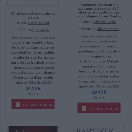
SUPPORT
Comment rester au sec
avec une veste mouillée ? :
IAD (21860)
et encore plus d'énigmes
Chroniques d'un monde qui
scientifiques ébouriffantes
craque
livre (9965)
Auteur :
Fabrizio Bucella
Auteur :
Olivier Hamant
Éditeur(s) :
Allary éditions
poche (1559)
Éditeur(s) :
O. Jacob
Dans ce nouvel opus, le
Une réflexion sur la société
revue (314)
professeur explore les
actuelle, un monde au bord
phénomènes curieux du
document-audio (35)
du burn-out dans lequel se
quotidien sous l'angle de la
reproduit le même modèle,
coffret (25)
physique et des
le culte de la performance
mathématiques. Mêlant
qui crée des fragilités et des
carte (10)
rigueur scientifique et
ruptures. L'auteur propose
humour, il déconstruit les
des pistes pour contribuer à
logiciel-educatif (3)
intuitions, révélant les lois
l'émergence d'un monde
fascinantes qui régissent le
robuste. ©Electre 2026
quotidien. ©Electre 2026
24,90 €
SÉRIE
18,90 €
En stock
En stock
Petit précis de mondialisation (17)
AJOUTER AU PANIER
Le Système du monde (9)
AJOUTER AU PANIER
Moths of Europe (8)
Briefwechsel (7)