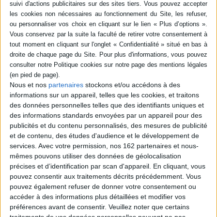
inédits voire dérangeants de
rare et élitiste à un futur où
la transition écologique, tels
l'IA décide mieux que
que les méthodes de la
l'homme et où le temps
Chine pour réduire sa...
s'étire...
21,90 €
22,50 €
En stock
En stock
AJOUTER AU PANIER
AJOUTER AU PANIER
Nous et nos
partenaires
stockons et/ou accédons à des
informations sur un appareil, telles que les cookies, et traitons
des données personnelles telles que des identifiants uniques et
des informations standards envoyées par un appareil pour des
publicités et du contenu personnalisés, des mesures de publicité
et de contenu, des études d'audience et le développement de
services.
Avec votre permission, nos 162 partenaires et nous-
mêmes pouvons utiliser des données de géolocalisation
précises et d’identification par scan d'appareil. En cliquant, vous
pouvez consentir aux traitements décrits précédemment. Vous
pouvez également refuser de donner votre consentement ou
accéder à des informations plus détaillées et modifier vos
préférences avant de consentir.
Veuillez noter que certains
traitements de vos données personnelles peuvent ne pas