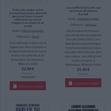
Le souffle de la forêt : sur
Prière de rendre votre
les traces de Simona
écosystème moins absurde
Kossak
que vous l'avez trouvé :
Auteur :
Simonetta Greggio
réflexions sur notre
(r)apport au vivant et au
Éditeur(s) :
Arthaud
social
Auteur :
Fabrice Cavarretta
Récit inspiré de l'histoire
secrète de Simona Gabriela
Éditeur(s) :
Payot
Kossak (1943-2007), une
Une réflexion croisée sur le
biologiste zoopsychologue
rapport des êtres humains à
et écrivaine polonaise qui a
la nature qui remet en cause
vécu plus de trente ans dans
le désir de contrôle et de
une cabane, sans électricité
domination des hommes.
ni eau courante, à
©Electre 2026
Bialowieza. ©Electre 2026
22,00 €
21,00 €
En stock *
En stock
*stock limité
AJOUTER AU PANIER
AJOUTER AU PANIER