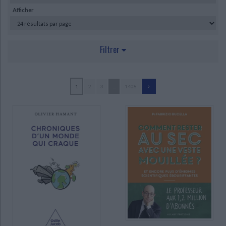
Ecologie - Environnement
Danse
Religions - Spiritualités
Afficher
Bibliothèque de la Pléiade
Critique et histoire littéraire
Histoire de France
Biographies historiques
Classiques scolaires
Littérature ancienne et médiévale
Histoire - Généralités
Histoire des pays
Filtrer
Littérature de voyage
Audio - Livres lus
Histoire ancienne
Géographie
Littérature en version originale
Humour
AUTEUR
Culture scientifique
1
2
3
...
1408
Figuier, Louis (86)
Morot, Louis (84)
Cuvier, Georges (75)
Reeves, Hubert (75)
Gaymard, Alain (70)
Société nationale de protection de la nature (France) (70)
Baudrillart, Jacques-Joseph (67)
Cuvier, Frédéric (67)