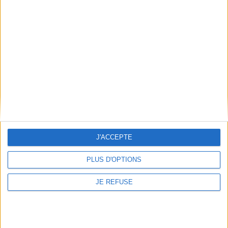
J'ACCEPTE
PLUS D'OPTIONS
Mon odyssée dans l'espace :
340 jours en orbite
Les assoiffeurs : enquête
sur ces entreprises qui
Auteur :
Scott Kelly
JE REFUSE
accaparent notre eau
Éditeur(s) :
Les Arènes
Auteur :
Fabien Benoît
L'astronaute revient sur son
Éditeur(s) :
Les Liens qui
parcours et aborde ses
libèrent
quatre vols spatiaux, dont
Après l'intervention des