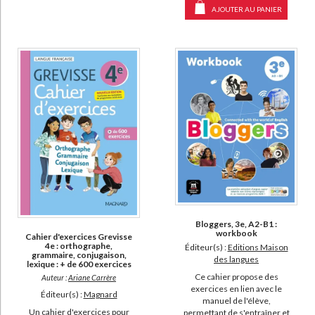
AJOUTER AU PANIER
Bloggers, 3e, A2-B1 :
workbook
Cahier d'exercices Grevisse
4e : orthographe,
Éditeur(s) :
Editions Maison
grammaire, conjugaison,
des langues
lexique : + de 600 exercices
Ce cahier propose des
Auteur :
Ariane Carrère
exercices en lien avec le
Éditeur(s) :
Magnard
manuel de l'élève,
Un cahier d'exercices pour
permettant de s'entraîner et