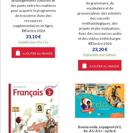
prolongements culturels et
de grammaire, de
des ponts entre les matières
vocabulaire et de
pour acquérir le programme
prononciation, des activités,
de troisième. Avec des
des conseils
ressources
méthodologiques, des
supplémentaires en ligne.
projets et des évaluations.
©Electre 2026
Avec des ressources audio
33,10 €
et des vidéos à télécharger.
Expédié sous 10 à 15 j.
©Electre 2026
23,20 €
AJOUTER AU PANIER
Disponible chez l'éditeur
AJOUTER AU PANIER
Buena onda, espagnol LV2,
4e, A1-A1+ : cycle 4,