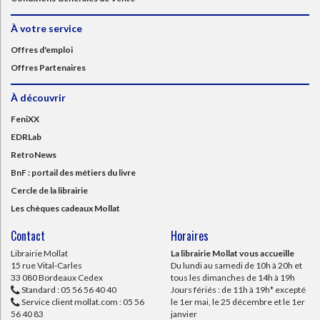
À votre service
Offres d'emploi
Offres Partenaires
À découvrir
FeniXX
EDRLab
RetroNews
BnF : portail des métiers du livre
Cercle de la librairie
Les chèques cadeaux Mollat
Contact
Horaires
Librairie Mollat
La librairie Mollat vous accueille
15 rue Vital-Carles
Du lundi au samedi de 10h à 20h et
33 080 Bordeaux Cedex
tous les dimanches de 14h à 19h
Standard :
05 56 56 40 40
Jours fériés : de 11h à 19h* excepté
Service client mollat.com :
05 56
le 1er mai, le 25 décembre et le 1er
56 40 83
janvier