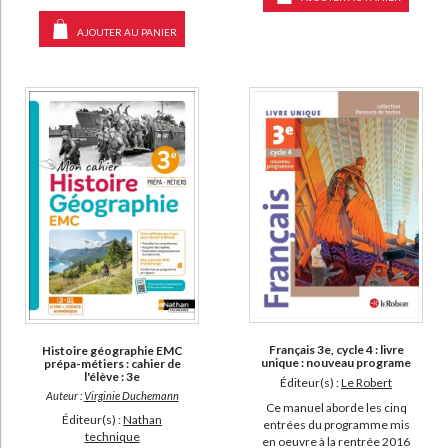
AJOUTER AU PANIER
Français 3e, cycle 4 : livre
Histoire géographie EMC
unique : nouveau programe
prépa-métiers : cahier de
l'élève : 3e
Éditeur(s) :
Le Robert
Auteur :
Virginie Duchemann
Ce manuel aborde les cinq
Éditeur(s) :
Nathan
entrées du programme mis
technique
en oeuvre à la rentrée 2016