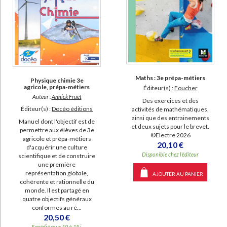
Maths : 3e prépa-métiers
Physique chimie 3e
agricole, prépa-métiers
Éditeur(s) :
Foucher
Auteur :
Annick Fruet
Des exercices et des
Éditeur(s) :
Docéo éditions
activités de mathématiques,
ainsi que des entrainements
Manuel dont l'objectif est de
et deux sujets pour le brevet.
permettre aux élèves de 3e
©Electre 2026
agricole et prépa-métiers
20,10 €
d'acquérir une culture
Disponible chez l'éditeur
scientifique et de construire
une première
représentation globale,
AJOUTER AU PANIER
cohérente et rationnelle du
monde. Il est partagé en
quatre objectifs généraux
conformes au ré...
20,50 €
Expédié sous 10 à 15 j.