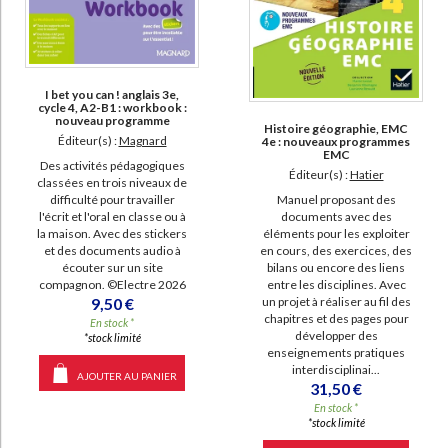
I bet you can ! anglais 3e,
cycle 4, A2-B1 : workbook :
nouveau programme
Histoire géographie, EMC
Éditeur(s) :
Magnard
4e : nouveaux programmes
EMC
Des activités pédagogiques
Éditeur(s) :
Hatier
classées en trois niveaux de
Manuel proposant des
difficulté pour travailler
documents avec des
l'écrit et l'oral en classe ou à
éléments pour les exploiter
la maison. Avec des stickers
en cours, des exercices, des
et des documents audio à
bilans ou encore des liens
écouter sur un site
entre les disciplines. Avec
compagnon. ©Electre 2026
un projet à réaliser au fil des
9,50 €
chapitres et des pages pour
En stock *
développer des
*stock limité
enseignements pratiques
interdisciplinai...
AJOUTER AU PANIER
31,50 €
En stock *
*stock limité