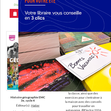
7,40 €
L'appel des maths (2)
Disponible chez l'éditeur
Disponible chez l'éditeur
Evolu fiches (1)
AJOUTER AU PANIER
Logique sans bosse (1)
AJOUTER AU PANIER
Lola Lago detective (1)
Manuel (critique) de mathématiques pour le collège : démontrer,
rédiger, calculer (1)
DISPONIBILITÉ
epuise (1708)
disponible (819)
New Enjoy English 4e, A2-
B1 : workbook
manquant (38)
Éditeur(s) :
Didier
a-paraitre (7)
Un ouvrage incluant toutes
les activités pour le travail de
la classe, ainsi que des
Histoire géographie EMC
exercices pour s'entraîner à
3e, cycle 4
la maison avec des conseils
Éditeur(s) :
Hatier
pour travailler en
autonomie. ©Electre 2026