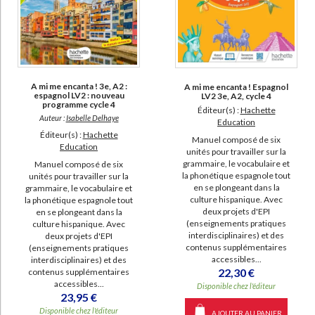
A mi me encanta ! 3e, A2 :
A mi me encanta ! Espagnol
espagnol LV2 : nouveau
LV2 3e, A2, cycle 4
programme cycle 4
Éditeur(s) :
Hachette
Auteur :
Isabelle Delhaye
Education
Éditeur(s) :
Hachette
Manuel composé de six
Education
unités pour travailler sur la
grammaire, le vocabulaire et
Manuel composé de six
la phonétique espagnole tout
unités pour travailler sur la
en se plongeant dans la
grammaire, le vocabulaire et
culture hispanique. Avec
la phonétique espagnole tout
deux projets d'EPI
en se plongeant dans la
(enseignements pratiques
culture hispanique. Avec
interdisciplinaires) et des
deux projets d'EPI
contenus supplémentaires
(enseignements pratiques
accessibles...
interdisciplinaires) et des
22,30 €
contenus supplémentaires
accessibles...
Disponible chez l'éditeur
23,95 €
Disponible chez l'éditeur
AJOUTER AU PANIER