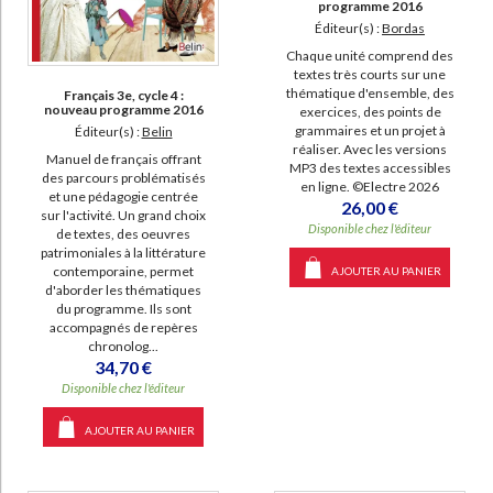
programme 2016
Éditeur(s) :
Bordas
Chaque unité comprend des
textes très courts sur une
thématique d'ensemble, des
Français 3e, cycle 4 :
nouveau programme 2016
exercices, des points de
grammaires et un projet à
Éditeur(s) :
Belin
réaliser. Avec les versions
Manuel de français offrant
MP3 des textes accessibles
des parcours problématisés
en ligne. ©Electre 2026
et une pédagogie centrée
26,00 €
sur l'activité. Un grand choix
Disponible chez l'éditeur
de textes, des oeuvres
patrimoniales à la littérature
contemporaine, permet
AJOUTER AU PANIER
d'aborder les thématiques
du programme. Ils sont
accompagnés de repères
chronolog...
34,70 €
Disponible chez l'éditeur
AJOUTER AU PANIER