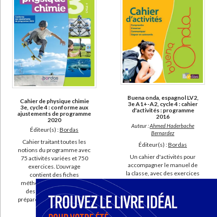
Barnet, Christophe (8)
Carrier-Nayrolles, Françoise (8)
Clemente, Edouard (8)
Giusti, Conrado (8)
Herment, Mélanie (8)
SUPPORT
Buena onda, espagnol LV2,
Cahier de physique chimie
3e A1+-A2, cycle 4 : cahier
livre (780)
3e, cycle 4 : conforme aux
d'activités : programme
ajustements de programme
2016
2020
poche (18)
Auteur :
Ahmed Haderbache
Éditeur(s) :
Bordas
Bernardez
coffret (10)
Cahier traitant toutes les
Éditeur(s) :
Bordas
notions du programme avec
IAD (4)
Un cahier d'activités pour
75 activités variées et 750
document-audio (3)
accompagner le manuel de
exercices. L'ouvrage
la classe, avec des exercices
contient des fiches
et des bilans pour travailler la
méthodes, des mémos et
compréhension écrite et
SÉRIE
des sujets blancs pour
orale. Avec des liens pour
préparer le brevet. ©Electre
CHARGEMENT...
télécharger les contenus
2026
Lola Lago y asociados : las nuevas aventuras de Lola Lago (5)
audio. ©Electre 2026
7,90 €