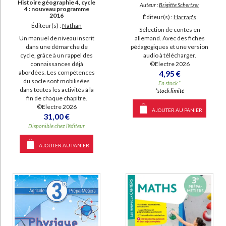
Histoire géographie 4, cycle
Auteur :
Brigitte Schertzer
4 : nouveau programme
2016
Éditeur(s) :
Harrap's
Éditeur(s) :
Nathan
Sélection de contes en
allemand. Avec des fiches
Un manuel de niveau inscrit
pédagogiques et une version
dans une démarche de
audio à télécharger.
cycle, grâce à un rappel des
©Electre 2026
connaissances déjà
4,95 €
abordées. Les compétences
du socle sont mobilisées
En stock *
dans toutes les activités à la
*stock limité
fin de chaque chapitre.
©Electre 2026
AJOUTER AU PANIER
31,00 €
Disponible chez l'éditeur
AJOUTER AU PANIER