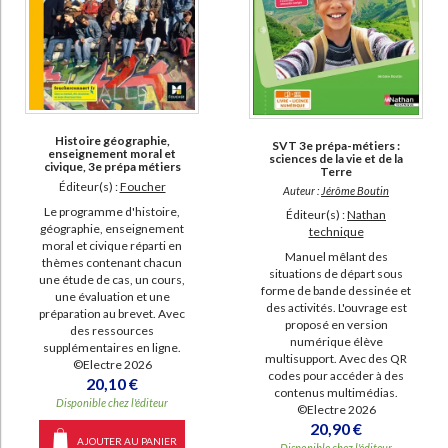
Histoire géographie,
SVT 3e prépa-métiers :
enseignement moral et
sciences de la vie et de la
civique, 3e prépa métiers
Terre
Éditeur(s) :
Foucher
Auteur :
Jérôme Boutin
Le programme d'histoire,
Éditeur(s) :
Nathan
géographie, enseignement
technique
moral et civique réparti en
Manuel mêlant des
thèmes contenant chacun
situations de départ sous
une étude de cas, un cours,
forme de bande dessinée et
une évaluation et une
des activités. L'ouvrage est
préparation au brevet. Avec
proposé en version
des ressources
numérique élève
supplémentaires en ligne.
multisupport. Avec des QR
©Electre 2026
codes pour accéder à des
20,10 €
contenus multimédias.
Disponible chez l'éditeur
©Electre 2026
20,90 €
AJOUTER AU PANIER
Disponible chez l'éditeur