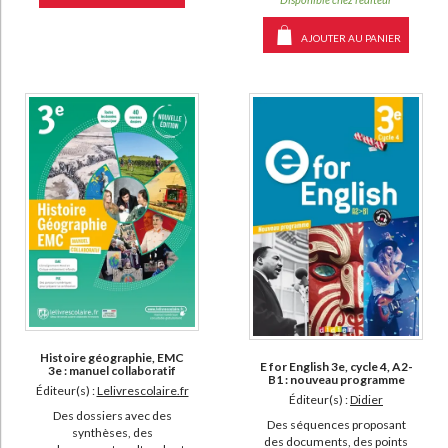
AJOUTER AU PANIER
Histoire géographie, EMC
E for English 3e, cycle 4, A2-
3e : manuel collaboratif
B1 : nouveau programme
Éditeur(s) :
Lelivrescolaire.fr
Éditeur(s) :
Didier
Des dossiers avec des
Des séquences proposant
synthèses, des
des documents, des points