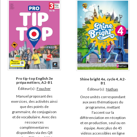
Pro tip-top English 3e
Shine bright 4e, cycle 4, A2-
prépa métiers, A2-B1
B1
Éditeur(s) :
Foucher
Éditeur(s) :
Nathan
Manuel proposant des
Onze unités correspondant
exercices, des activités ainsi
aux axes thématiques du
que des points de
programme, mettant
grammaire, de conjugaison
l'accent sur la
et de vocabulaire. Avec des
différenciation en réception
ressources
et en production, seul ou en
complémentaires
équipe. Avec plus de 45
disponibles via des QR
vidéos accessibles en ligne