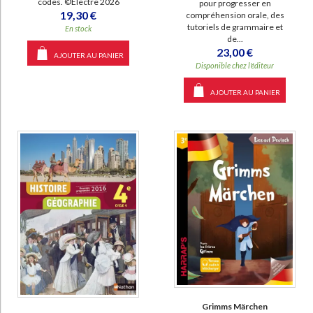
codes. ©Electre 2026
pour progresser en
19,30 €
compréhension orale, des
tutoriels de grammaire et
En stock
de...
23,00 €
AJOUTER AU PANIER
Disponible chez l'éditeur
AJOUTER AU PANIER
Grimms Märchen