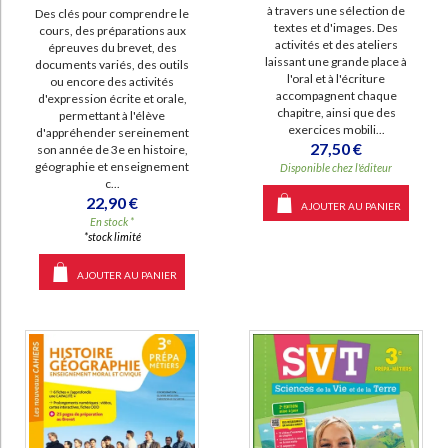
à travers une sélection de
Des clés pour comprendre le
textes et d'images. Des
cours, des préparations aux
activités et des ateliers
épreuves du brevet, des
laissant une grande place à
documents variés, des outils
l'oral et à l'écriture
ou encore des activités
accompagnent chaque
d'expression écrite et orale,
chapitre, ainsi que des
permettant à l'élève
exercices mobili...
d'appréhender sereinement
27,50 €
son année de 3e en histoire,
géographie et enseignement
Disponible chez l'éditeur
c...
22,90 €
AJOUTER AU PANIER
En stock *
*stock limité
AJOUTER AU PANIER