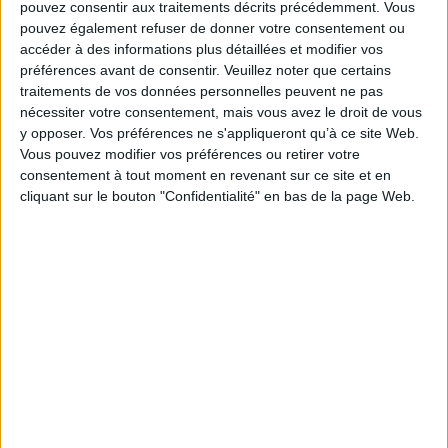
pouvez consentir aux traitements décrits précédemment. Vous
pouvez également refuser de donner votre consentement ou
accéder à des informations plus détaillées et modifier vos
préférences avant de consentir.
Veuillez noter que certains
traitements de vos données personnelles peuvent ne pas
nécessiter votre consentement, mais vous avez le droit de vous
y opposer. Vos préférences ne s'appliqueront qu’à ce site Web.
Vous pouvez modifier vos préférences ou retirer votre
consentement à tout moment en revenant sur ce site et en
cliquant sur le bouton "Confidentialité" en bas de la page Web.
Dialogue avec la gravité
Auteur :
Ushio Amagatsu
Guide du flamenco
Éditeur(s) :
Actes Sud
Auteur :
Luis López Ruiz
Fondateur de la compagnie
Éditeur(s) :
L'Harmattan
Shankai Juku, le chorégraphe
L'histoire du flamenco de sa
et danseur japonais livre ici
naissance à aujourd'hui, son
un essai sur la danse comme
évolution, sa situation
manière de penser et de
géographique, les chants, la
vivre le corps. ©Electre
musique et la danse et