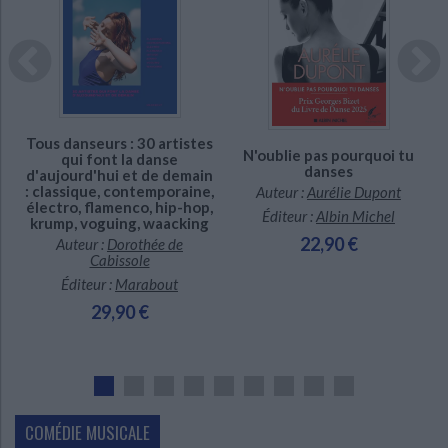
Ecologie - Environnement
Danse
Religions - Spiritualités
Bibliothèque de la Pléiade
Critique et histoire littéraire
Histoire de France
Biographies historiques
En stock *
En stock *
Classiques scolaires
Littérature ancienne et médiévale
*stock limité
*stock limité
Histoire - Généralités
Histoire des pays
Littérature de voyage
Audio - Livres lus
Histoire ancienne
Géographie
Littérature en version originale
Humour
Tous danseurs : 30 artistes
Culture scientifique
N'oublie pas pourquoi tu
qui font la danse
danses
d'aujourd'hui et de demain
: classique, contemporaine,
Auteur :
Aurélie Dupont
électro, flamenco, hip-hop,
Éditeur :
Albin Michel
krump, voguing, waacking
22,90 €
Auteur :
Dorothée de
Cabissole
Éditeur :
Marabout
29,90 €
COMÉDIE MUSICALE