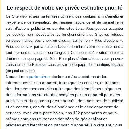
a-paraitre (12)
Le respect de votre vie privée est notre priorité
La danse russe du vingtième
siècle : des avant-gardes
Page à la main : Lucinda
aux grandes fresques
Childs et les pratiques de
dansées
danse lettrée
Auteur :
Stefano Trombetta
Auteur :
Lou Forster
Éditeur(s) :
Gremese
Éditeur(s) :
Macula
Après la révolution
Une analyse de la danse
d'Octobre, la danse est
comme discipline lettrée à
appelée à servir la révolution
travers l'oeuvre de Lucinda
culturelle soviétique. Malgré
Childs. L'auteure explore
les contraintes
comment la chorégraphe
idéologiques, chorégraphes
utilise le dessin et la notation
et danseurs transforment
non comme de simples
les pressions en un élan
archives, mais comme des
Nous et nos
partenaires
stockons et/ou accédons à des
créatif, donnant naissance à
outils d'orientation spatiale.
informations sur un appareil, telles que les cookies, et traitons
de nouveaux langages et à
Convoquant ses
des production...
des données personnelles telles que des identifiants uniques et
collaborations...
24,00 €
42,00 €
des informations standards envoyées par un appareil pour des
En stock *
En stock *
publicités et du contenu personnalisés, des mesures de publicité
*stock limité
*stock limité
et de contenu, des études d'audience et le développement de
services.
Avec votre permission, nos 162 partenaires et nous-
AJOUTER AU PANIER
AJOUTER AU PANIER
mêmes pouvons utiliser des données de géolocalisation
précises et d’identification par scan d'appareil. En cliquant, vous