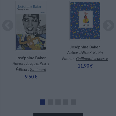
En stock *
Indisponible
*stock limité
Joséphine Baker
Auteur :
Alice R. Babin
x
Joséphine Baker
CHARGEMENT...
Éditeur :
Gallimard-Jeunesse
Auteur :
Jacques Pessis
11,90 €
Éditeur :
Gallimard
9,50 €