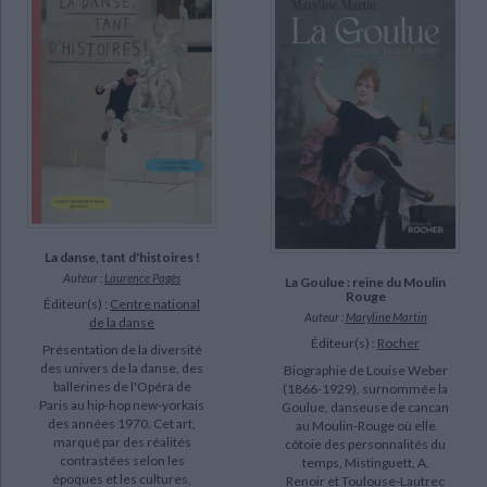
Alfort, Bérengère (10)
Boisseau, Rosita (9)
Philippe, Laurent (9)
Rolland, Christian (8)
Bausch, Pina (7)
Colette-Folliot, Valérie (6)
SUPPORT
La danse, tant d'histoires !
Auteur :
Laurence Pagès
La Goulue : reine du Moulin
livre (586)
Rouge
Éditeur(s) :
Centre national
Auteur :
Maryline Martin
IAD (30)
de la danse
Éditeur(s) :
Rocher
Présentation de la diversité
poche (26)
des univers de la danse, des
Biographie de Louise Weber
revue (19)
ballerines de l'Opéra de
(1866-1929), surnommée la
Paris au hip-hop new-yorkais
Goulue, danseuse de cancan
document-audio (2)
des années 1970. Cet art,
au Moulin-Rouge où elle
marqué par des réalités
côtoie des personnalités du
film (2)
contrastées selon les
temps, Mistinguett, A.
époques et les cultures,
Renoir et Toulouse-Lautrec