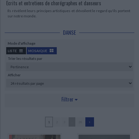
Ecrits et entretiens de chorégraphes et danseurs
Ils révèlent leurs principes artistiques et dévoilent le regard qu'ils portent
sur notre monde.
DANSE
Mode d'affichage
LISTE
MOSAIQUE
Trier les résultats par
Afficher
Filtrer
AUTEUR
1
2
3
...
28
Verrièle, Philippe (24)
Challet-Haas, Jacqueline (14)