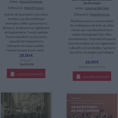
Auteur :
Arnaud Sompairac
domestique
Éditeur(s) :
MetisPresses
Auteur :
Catarina Wall Gago
A partir de questions concrètes
Éditeur(s) :
MetisPresses
fondées sur de nombreux
Plaidoyer pour la conservation
exemples, telles que la mise à
des habitations de la fin du XIXe
distance, la dimension signifiante
siècle, qui constituent le tissu
de la géométrie, l'unité spatiale
urbain de la plupart des villes
d'une exposition ou encore la
européennes. Considérant que la
capacité de l'exposition à
transformation de ces logements
fabriquer un espace public,
collectifs est inévitable, l'auteure
l'auteur propose une sorte...
décrit les stratégies à privilégier
20,00 €
...
En stock *
26,00 €
*stock limité
Expédié sous 10 à 15 j.
AJOUTER AU PANIER
AJOUTER AU PANIER