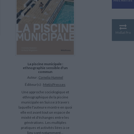
Mes Alertes
Antiquité
Mythologies
GÉOGRAPHIE
Géographie - Démographie -
Territoire
Mollat Pro
CULTURE SCIENTIFIQUE
Essais scientifique
Astronomie
La piscine municipale :
ethnographie sensible d'un
commun
Auteur :
Cornelia Hummel
Éditeur(s) :
MetisPresses
Une approche sociologique et
ethnographique de la piscine
municipale en Suisse à travers
laquelle l'auteure montre en quoi
elle est avant tout un espace de
mixité et d'échanges entre les
générations. Les multiples
pratiques et activités liées à ce
lieu sont notamment...