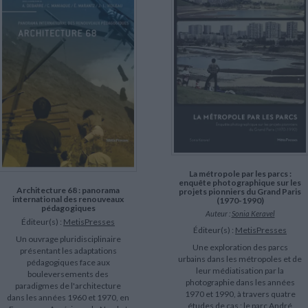
La métropole par les parcs :
enquête photographique sur les
Architecture 68 : panorama
projets pionniers du Grand Paris
international des renouveaux
(1970-1990)
pédagogiques
Auteur :
Sonia Keravel
Éditeur(s) :
MetisPresses
Éditeur(s) :
MetisPresses
Un ouvrage pluridisciplinaire
Une exploration des parcs
présentant les adaptations
urbains dans les métropoles et de
pédagogiques face aux
leur médiatisation par la
bouleversements des
photographie dans les années
paradigmes de l'architecture
1970 et 1990, à travers quatre
dans les années 1960 et 1970, en
études de cas : le parc André