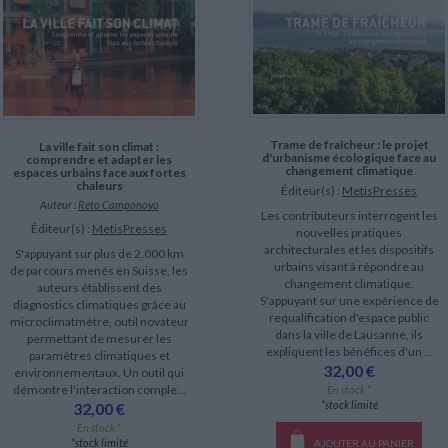
LITTÉRATURE DE VOYAGE
Dictionnaires Français
Histoire moderne
Relations et politiques
internationales
Dictionnaires Bilingues
Récits des voyageurs et des
Histoire contemporaine
explorateurs
Sécurité nationale - Défense
Langues universitaires -
BIOGRAPHIES HISTORIQUES
Dictionnaires et méthodes
ECOLOGIE - ENVIRONNEMENT
Biographies historiques
Méthodes Langues Grand public
Ecologie
Français langues étrangères
HISTOIRE - GÉNÉRALITÉS
Historiographie
Trame de fraîcheur : le projet
La ville fait son climat :
d'urbanisme écologique face au
comprendre et adapter les
Etudes historiques
changement climatique
espaces urbains face aux fortes
Généalogie - Héraldique
chaleurs
Éditeur(s) :
MetisPresses
Franc-maçonnerie
Auteur :
Reto Camponovo
Les contributeurs interrogent les
CHARGEMENT...
Éditeur(s) :
MetisPresses
nouvelles pratiques
architecturales et les dispositifs
S'appuyant sur plus de 2.000 km
urbains visant à répondre au
de parcours menés en Suisse, les
changement climatique.
auteurs établissent des
S'appuyant sur une expérience de
diagnostics climatiques grâce au
requalification d'espace public
microclimatmètre, outil novateur
dans la ville de Lausanne, ils
permettant de mesurer les
expliquent les bénéfices d'un ...
paramètres climatiques et
32,00 €
environnementaux. Un outil qui
démontre l'interaction comple...
En stock *
*stock limité
32,00 €
En stock *
*stock limité
AJOUTER AU PANIER