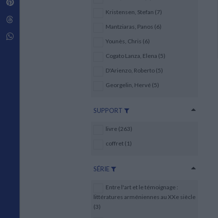
Pinterest
Techniques de construction
SCIENCE FICTION ET FANTASY
Vie familiale
Disciplines paramédicales
Kristensen, Stefan (7)
Matériaux de l’architecture
Littérature SF et Fantasy
Threads
Ouvrages Généraux
Urbanisme
SOCIOLOGIE
Mantziaras, Panos (6)
Sociologie générale
Whatsapp
Younès, Chris (6)
Travail social
Santé et société
Cogato Lanza, Elena (5)
D'Arienzo, Roberto (5)
ETHNOLOGIE
Anthropologie
Georgelin, Hervé (5)
Ethnologie par pays
SUPPORT
livre (263)
coffret (1)
SÉRIE
Entre l'art et le témoignage :
littératures arméniennes au XXe siècle
(3)