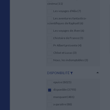
cinéma (11)
Les voyages d'Alix (7)
Les aventures fantastico-
scientifiques de Raphaël (6)
Les voyages de Jhen (6)
L'histoire de France (5)
Pr Albert présente (4)
Chloé et Lucas (3)
Nous, les indomptables (3)
DISPONIBILITÉ
epuise (8025)
disponible (3793)
manquant (481)
a-paraitre (88)