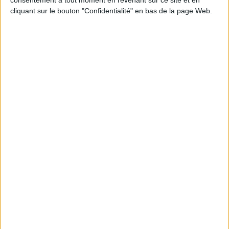
consentement à tout moment en revenant sur ce site et en
cliquant sur le bouton "Confidentialité" en bas de la page Web.
Loisirs - Bien-être
Art de vivre
Cuisine et gastronomie
500 recettes avec Hachette !
Constituez votre bibliothèque culinaire à petit prix !