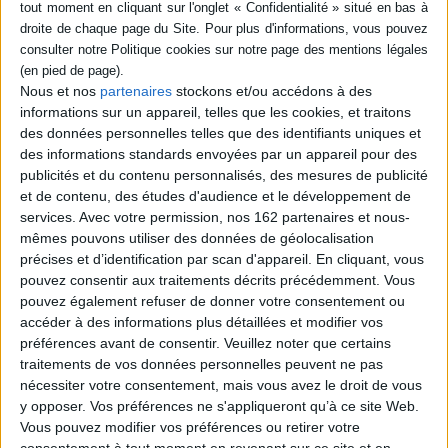
Nous et nos
partenaires
stockons et/ou accédons à des
informations sur un appareil, telles que les cookies, et traitons
des données personnelles telles que des identifiants uniques et
des informations standards envoyées par un appareil pour des
publicités et du contenu personnalisés, des mesures de publicité
et de contenu, des études d'audience et le développement de
services.
Avec votre permission, nos 162 partenaires et nous-
mêmes pouvons utiliser des données de géolocalisation
précises et d’identification par scan d'appareil. En cliquant, vous
Loisirs - Bien-être
Art de vivre
Cuisine et gastronomie
pouvez consentir aux traitements décrits précédemment. Vous
Les Éditions Le Sureau : Petits et Grands Traités culinaires
pouvez également refuser de donner votre consentement ou
accéder à des informations plus détaillées et modifier vos
Venez découvrir une des plus belles collections d'art culinaire !
préférences avant de consentir.
Veuillez noter que certains
traitements de vos données personnelles peuvent ne pas
nécessiter votre consentement, mais vous avez le droit de vous
y opposer. Vos préférences ne s'appliqueront qu’à ce site Web.
Vous pouvez modifier vos préférences ou retirer votre