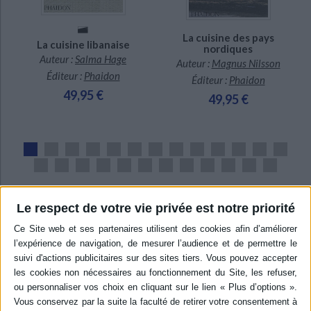
La cuisine des pays
La cuisine libanaise
nordiques
Auteur :
Salma Hage
Auteur :
Magnus Nilsson
Éditeur :
Phaidon
Éditeur :
Phaidon
49,95 €
49,95 €
Le respect de votre vie privée est notre priorité
VOIR TOUT
DOSSIERS LITTÉRAIRES