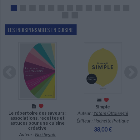
CHARGEMENT...
LES INDISPENSABLES EN CUISINE
Indisponible
En stock
c
Simple
Le répertoire des saveurs :
Auteur :
Yotam Ottolenghi
associations, recettes et
Éditeur :
Hachette Pratique
astuces pour une cuisine
créative
38,00 €
Auteur :
Niki Segnit