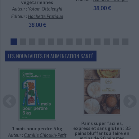
végétariennes
38,00 €
Auteur :
Yotam Ottolenghi
Éditeur :
Hachette Pratique
38,00 €
LES NOUVEAUTÉS EN ALIMENTATION SANTÉ
En stock
En stock *
*stock limité
Pains super faciles,
:
express et sans gluten : 35
1 mois pour perdre 5 kg
pains bluffants à faire en
Auteur :
Camille Chioukh-Petit
moins de 20 minutes