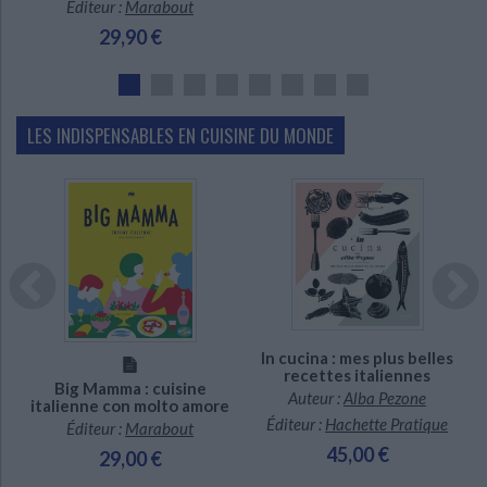
Éditeur :
Marabout
29,90 €
LES INDISPENSABLES EN CUISINE DU MONDE
En stock
En stock
In cucina : mes plus belles
recettes italiennes
Big Mamma : cuisine
Auteur :
Alba Pezone
italienne con molto amore
Éditeur :
Hachette Pratique
Éditeur :
Marabout
45,00 €
29,00 €