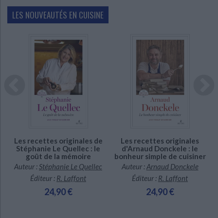
LES NOUVEAUTÉS EN CUISINE
En stock *
En stock *
*stock limité
*stock limité
s
Les recettes originales de
Les recettes originales
Stéphanie Le Quellec : le
d'Arnaud Donckele : le
goût de la mémoire
bonheur simple de cuisiner
Auteur :
Stéphanie Le Quellec
Auteur :
Arnaud Donckele
Éditeur :
R. Laffont
Éditeur :
R. Laffont
24,90 €
24,90 €