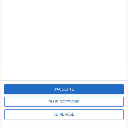
saveurs de la cuisine
curry de légumes, feuilleté
romaine antique ainsi que
aux poires, entre autres.
de la figure d'Apicius,
©Electre 2026
rédacteur présumé de De re
19,90 €
coquinaria, qui compte près
En stock
de 468 recettes et offre une
vision étendue de
AJOUTER AU PANIER
l'alimentation des Romains.
L'ouvrage en propose ici 38,
adaptées aux go...
10,00 €
Expédié sous 10 à 15 j.
AJOUTER AU PANIER
J'ACCEPTE
PLUS D'OPTIONS
JE REFUSE