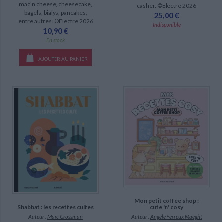
mac'n cheese, cheesecake,
casher. ©Electre 2026
bagels, bialys, pancakes,
25,00 €
entre autres. ©Electre 2026
DISPONIBILITÉ
Indisponible
10,90 €
En stock
epuise (14)
CHARGEMENT...
disponible (7)
AJOUTER AU PANIER
Mon petit coffee shop :
cute 'n' cosy
Shabbat : les recettes cultes
Auteur :
Angèle Ferreux Maeght
Auteur :
Marc Grossman