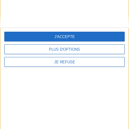
7,99 €
préparer des donuts et des
glaçages. ©Electre 2026
Indisponible
7,99 €
Indisponible
J'ACCEPTE
PLUS D'OPTIONS
JE REFUSE
Mr American Pie : apple pie,
pecan pie, cherry pie
Auteur :
Marc Grossman
Éditeur(s) :
Marabout
Magix eye: Volume 2
Des recettes de tartes et
Auteur :
Marc Grossman
tourtes américaines
Éditeur(s) :
Andrews
traditionnelles : blueberry