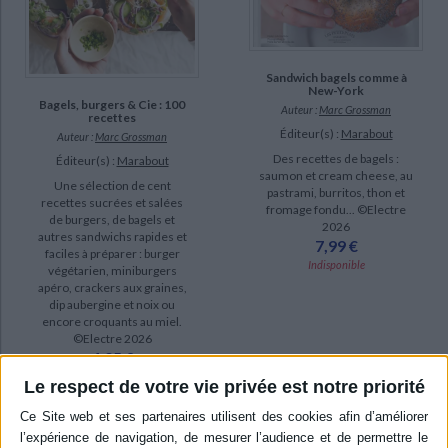
Sandwich bagels comme à
New-York
Bagels, burgers & Cie : 100
Auteur :
Marc Grossman
recettes
Éditeur(s) :
Marabout
Auteur :
Marc Grossman
Des recettes de bagels :
Éditeur(s) :
Marabout
saumon et cream cheese, au
Une sélection de cent
pastrami, burritos, thon et
recettes sucrées et salées
fromage fondu... ©Electre
de burgers, de bagels et
2026
autres sandwichs rapides et
7,99 €
faciles à préparer : burger
Indisponible
végétarien, miniburgers
apéro, crackers aux graines,
dip aubergine et noix ou
encore croquants au miel.
©Electre 2026
4,95 €
Indisponible
Le respect de votre vie privée est notre priorité