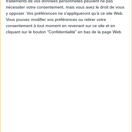
traitements de vos données personnelles peuvent ne pas
nécessiter votre consentement, mais vous avez le droit de vous
y opposer. Vos préférences ne s'appliqueront qu’à ce site Web.
Vous pouvez modifier vos préférences ou retirer votre
consentement à tout moment en revenant sur ce site et en
cliquant sur le bouton "Confidentialité" en bas de la page Web.
Muffins : les recettes de
Un goûter à New York :
Bob
brownies, carrot cake,
cheesecake, pancakes...
Auteur :
Marc Grossman
Auteur :
Marc Grossman
Éditeur(s) :
Marabout
Éditeur(s) :
Marabout
30 recettes de muffins
35 recettes de desserts
principalement sucrés :
typiquement new-yorkais :
cerises amères, poire,
brownie, pecan pie, cookies,
mango time, courgette,
pancakes, etc. ©Electre
banana, amande-cerise,
2026
ricotta-fraises, chocolat et
7,99 €
noix de coco, kugel ou
pudding aux nouilles, pain de
Indisponible
maïs. ©Electre 2026
7,99 €