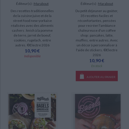
Éditeur(s) :
Marabout
Éditeur(s) :
Marabout
Du petit déjeuner au goûter,
Des recettes traditionnelles
35 recettes faciles et
de la cuisine juive et de la
réconfortantes, pensées
street food new-yorkaise
pour recréer l'ambiance
réalisées avec des aliments
chaleureuse d'un coffee
cashers : knish à la pomme
shop : pancakes, latte,
de terre, jarret de boeuf,
muffins, entre autres. Avec
cookies, rugelach, entre
un décor à personnaliser à
autres. ©Electre 2026
l'aide de stickers. ©Electre
10,90 €
2026
Indisponible
10,90 €
En stock
AJOUTER AU PANIER