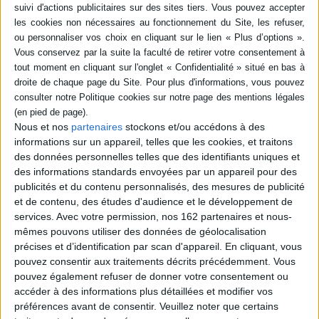
Nous et nos
partenaires
stockons et/ou accédons à des
informations sur un appareil, telles que les cookies, et traitons
des données personnelles telles que des identifiants uniques et
des informations standards envoyées par un appareil pour des
Magic Eye : Volume 3
Magic Eye
publicités et du contenu personnalisés, des mesures de publicité
Auteur :
Marc Grossman
Auteur :
Marc Grossman
et de contenu, des études d'audience et le développement de
Éditeur(s) :
Andrews
Éditeur(s) :
Andrews
services.
Avec votre permission, nos 162 partenaires et nous-
McMeel
McMeel
mêmes pouvons utiliser des données de géolocalisation
8,99 €
8,99 €
précises et d’identification par scan d'appareil. En cliquant, vous
Expédié sous 10 à 15 j.
Expédié sous 10 à 15 j.
pouvez consentir aux traitements décrits précédemment. Vous
pouvez également refuser de donner votre consentement ou
AJOUTER AU PANIER
AJOUTER AU PANIER
accéder à des informations plus détaillées et modifier vos
préférences avant de consentir.
Veuillez noter que certains