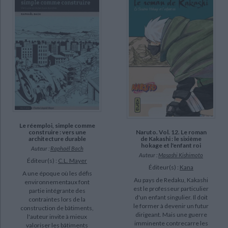
Le réemploi, simple comme
Naruto. Vol. 12. Le roman
construire : vers une
de Kakashi : le sixième
architecture durable
hokage et l'enfant roi
Auteur :
Raphaël Bach
Auteur :
Masashi Kishimoto
Éditeur(s) :
C.L. Mayer
Éditeur(s) :
Kana
A une époque où les défis
Au pays de Redaku, Kakashi
environnementaux font
est le professeur particulier
partie intégrante des
d'un enfant singulier. Il doit
contraintes lors de la
le former à devenir un futur
construction de bâtiments,
dirigeant. Mais une guerre
l'auteur invite à mieux
imminente contrecarre les
valoriser les bâtiments