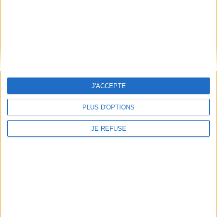
AJOUTER AU PANIER
AJOUTER AU PANIER
J'ACCEPTE
PLUS D'OPTIONS
JE REFUSE
Tree houses : fairy tales
Rotor
castles in the air.
Éditeur(s) :
CIVA
Baumhäuser :
märchenschlösser, die in
A16
den himmel waschsen.
Maisons dans les arbres :
châteaux de contes de fée
Rotor est une association de
dans le ciel
personnes partageant la
Auteur :
Philip Jodidio