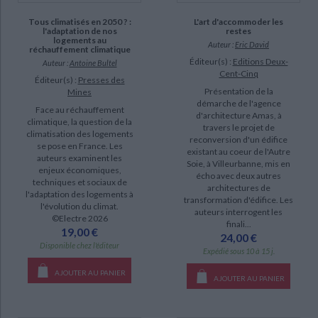
L'art d'accommoder les
Tous climatisés en 2050 ? :
restes
l'adaptation de nos
logements au
Auteur :
Eric David
réchauffement climatique
Éditeur(s) :
Editions Deux-
Auteur :
Antoine Bultel
Cent-Cinq
Éditeur(s) :
Presses des
Présentation de la
Mines
démarche de l'agence
Face au réchauffement
d'architecture Amas, à
climatique, la question de la
travers le projet de
climatisation des logements
reconversion d'un édifice
se pose en France. Les
existant au coeur de l'Autre
auteurs examinent les
Soie, à Villeurbanne, mis en
enjeux économiques,
écho avec deux autres
techniques et sociaux de
architectures de
l'adaptation des logements à
transformation d'édifice. Les
l'évolution du climat.
auteurs interrogent les
©Electre 2026
finali...
19,00 €
24,00 €
Disponible chez l'éditeur
Expédié sous 10 à 15 j.
AJOUTER AU PANIER
AJOUTER AU PANIER