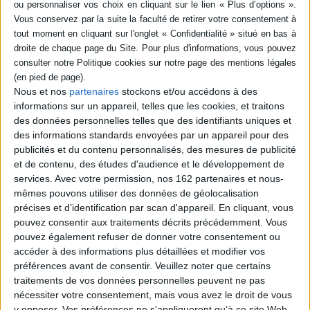
grâce à l'habitat : maisons
recyclage de l'eau,
flottantes, briques...
production de sa nourriture,
39,00 €
entre autres. Les auteurs,
En stock *
qui ont autoconstruit l...
*stock limité
21,95 €
En stock *
AJOUTER AU PANIER
*stock limité
Nous et nos
partenaires
stockons et/ou accédons à des
informations sur un appareil, telles que les cookies, et traitons
AJOUTER AU PANIER
des données personnelles telles que des identifiants uniques et
des informations standards envoyées par un appareil pour des
publicités et du contenu personnalisés, des mesures de publicité
et de contenu, des études d'audience et le développement de
services.
Avec votre permission, nos 162 partenaires et nous-
mêmes pouvons utiliser des données de géolocalisation
précises et d’identification par scan d'appareil. En cliquant, vous
pouvez consentir aux traitements décrits précédemment. Vous
pouvez également refuser de donner votre consentement ou
accéder à des informations plus détaillées et modifier vos
préférences avant de consentir.
Veuillez noter que certains
traitements de vos données personnelles peuvent ne pas
nécessiter votre consentement, mais vous avez le droit de vous
y opposer. Vos préférences ne s'appliqueront qu’à ce site Web.