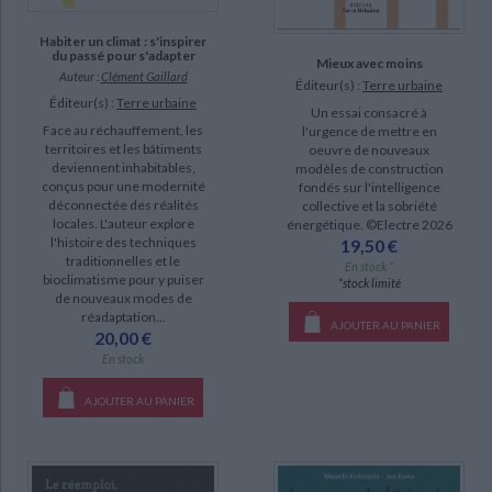
SUPPORT
Habiter un climat : s'inspirer
du passé pour s'adapter
livre (26)
Mieux avec moins
Auteur :
Clément Gaillard
Éditeur(s) :
Terre urbaine
poche (2)
Éditeur(s) :
Terre urbaine
Un essai consacré à
revue (1)
Face au réchauffement, les
l'urgence de mettre en
territoires et les bâtiments
oeuvre de nouveaux
deviennent inhabitables,
modèles de construction
SÉRIE
conçus pour une modernité
fondés sur l'intelligence
déconnectée des réalités
collective et la sobriété
locales. L'auteur explore
énergétique. ©Electre 2026
Naruto (1)
l'histoire des techniques
19,50 €
traditionnelles et le
En stock *
bioclimatisme pour y puiser
DISPONIBILITÉ
*stock limité
de nouveaux modes de
réadaptation...
epuise (46)
AJOUTER AU PANIER
20,00 €
disponible (29)
En stock
a-paraitre (3)
AJOUTER AU PANIER
manquant (3)
CHARGEMENT...