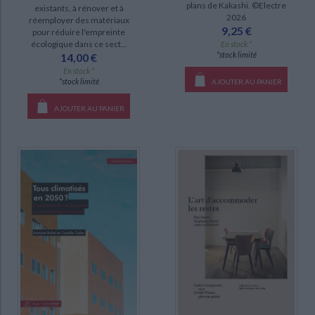
plans de Kakashi. ©Electre
existants, à rénover et à
2026
réemployer des matériaux
9,25 €
pour réduire l'empreinte
écologique dans ce sect...
En stock *
*stock limité
14,00 €
En stock *
*stock limité
AJOUTER AU PANIER
AJOUTER AU PANIER