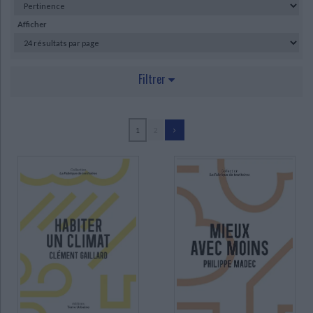
Ecologie - Environnement
Danse
Religions - Spiritualités
Bibliothèque de la Pléiade
Critique et histoire littéraire
Afficher
Histoire de France
Biographies historiques
Classiques scolaires
Littérature ancienne et médiévale
Histoire - Généralités
Histoire des pays
Littérature de voyage
Audio - Livres lus
Filtrer
Histoire ancienne
Géographie
Littérature en version originale
Humour
Culture scientifique
AUTEUR
1
2
Jodidio, Philip (2)
A16 (Bruxelles) (1)
Bach, Raphaël (1)
Bergilez, Jean-Didier (1)
Boiron David, Stéphanie (1)
Bultel, Antoine (1)
Cardelus, Cayetano (1)
Celier, Camille (1)