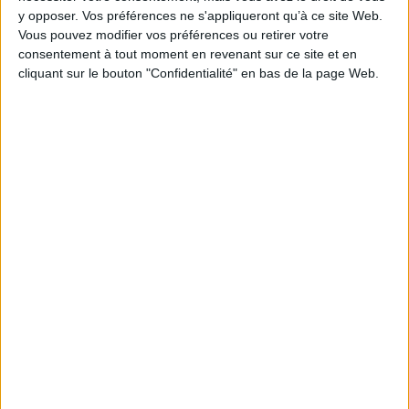
y opposer. Vos préférences ne s'appliqueront qu’à ce site Web.
Vous pouvez modifier vos préférences ou retirer votre
consentement à tout moment en revenant sur ce site et en
cliquant sur le bouton "Confidentialité" en bas de la page Web.
Le Pacifique : Capes,
agrégation
Les paysans français
d'Ancien Régime : du XIVe
Auteur :
Alexandra Monot
au XVIIIe siècle
Éditeur(s) :
Bréal
Auteur :
Emmanuel Le Roy
Ladurie
Une synthèse sur la
question de géographie au
Éditeur(s) :
Points
programme des concours
Histoire du monde rural en
d'enseignement avec des
France, depuis l'époque de la
repères et des analyses
peste noire jusqu'à la
thématiques. Elle est
Révolution. A travers le récit
complétée de conseils
des crises écologiques, des
méthodologiques,
guerres et des épidémies,
d'exemples corrigés de
l'auteur évoque les
dissertation et de
conditions économiques et
commentaires de
sociales, l'histoire des
documents. ©Electre 2026
mentalités paysannes et les
18,00 €