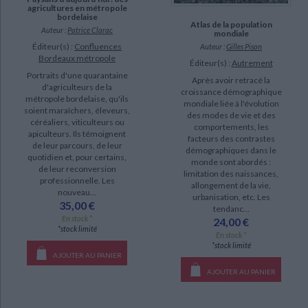
SUPPORT
agricultures en métropole
bordelaise
Atlas de la population
livre (14764)
Auteur :
Patrice Clarac
mondiale
Éditeur(s) :
Confluences
Auteur :
Gilles Pison
IAD (5528)
Bordeaux métropole
Éditeur(s) :
Autrement
revue (553)
Portraits d'une quarantaine
Après avoir retracé la
d'agriculteurs de la
poche (370)
croissance démographique
métropole bordelaise, qu'ils
mondiale liée à l'évolution
soient maraîchers, éleveurs,
carte (86)
des modes de vie et des
céréaliers, viticulteurs ou
comportements, les
logiciel-educatif (50)
apiculteurs. Ils témoignent
facteurs des contrastes
de leur parcours, de leur
démographiques dans le
coffret (22)
quotidien et, pour certains,
monde sont abordés :
de leur reconversion
document-audio (7)
limitation des naissances,
professionnelle. Les
allongement de la vie,
nouveau...
urbanisation, etc. Les
35,00 €
SÉRIE
tendanc...
En stock *
24,00 €
*stock limité
La Loire historique, pittoresque et biographique : de la source de ce
En stock *
*stock limité
fleuve à son embouchure dans l'océan (10)
AJOUTER AU PANIER
Histoire de la Gascogne depuis les temps les plus reculés jusqu'à nos
AJOUTER AU PANIER
jours (8)
La saga des Lefébure (8)
CHARGEMENT...