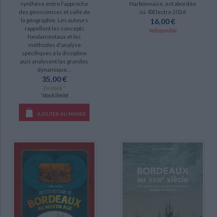
Narbonnaise, est abordée
synthèse entre l'approche
ici. ©Electre 2026
des géosciences et celle de
16,00 €
la géographie. Les auteurs
rappellent les concepts
Indisponible
fondamentaux et les
méthodes d'analyse
spécifiques à la discipline
puis analysent les grandes
dynamique...
35,00 €
En stock *
*stock limité
AJOUTER AU PANIER