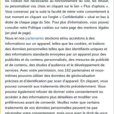
L'Histoire
civilisations, des enclaves,
Une histoire cartographique
des crises et des conflits.
de la mer. Le commerce, la
Intègre notamment les
pêche, la plaisance,
tensions de la Haut-
l'exploration scientifique, la
Karabakh, la crise sanitaire
marine militaire mais aussi
de la Covid-19, la guerre...
les conditions de vie sur les
27,00 €
bateaux ou la question de
En stock *
l'orientation sur mer sont
Nous et nos
partenaires
stockons et/ou accédons à des
*stock limité
traités du point de vue
informations sur un appareil, telles que les cookies, et traitons
historique, géographique,...
des données personnelles telles que des identifiants uniques et
AJOUTER AU PANIER
25,00 €
des informations standards envoyées par un appareil pour des
En stock
publicités et du contenu personnalisés, des mesures de publicité
et de contenu, des études d'audience et le développement de
AJOUTER AU PANIER
services.
Avec votre permission, nos 162 partenaires et nous-
mêmes pouvons utiliser des données de géolocalisation
précises et d’identification par scan d'appareil. En cliquant, vous
pouvez consentir aux traitements décrits précédemment. Vous
pouvez également refuser de donner votre consentement ou
accéder à des informations plus détaillées et modifier vos
préférences avant de consentir.
Veuillez noter que certains
traitements de vos données personnelles peuvent ne pas
nécessiter votre consentement, mais vous avez le droit de vous