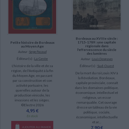
Bordeaux au XVIIIe siècle :
1715-1789 : une capitale
Petite histoire de Bordeaux
régionale dans
au Moyen Age
l'effervescence du siècle
Auteur :
Serge Pacaud
des lumières
Éditeur(s) :
La Geste
Auteur :
Louis Desgraves
Éditeur(s) :
Sud-Ouest
L'histoire de la ville et de sa
région, de l'Antiquité à la fin
De la mort du roi Louis XIV à
du Moyen Age, en passant
la Révolution, Bordeaux,
par sa construction et son
capitale provinciale, connaît
activité portuaire, les
dans les domaines politique,
querelles autour de la
économique, intellectuel et
production vinicole, les
religieux, un essor
invasions et les sièges.
remarquable. Cet ouvrage
©Electre 2026
dresse un tableau de la vie
4,95 €
politique, sociale,
En stock
économique, intellectuelle
et ar...
7,90 €
AJOUTER AU PANIER