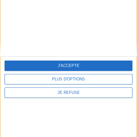
En stock
AJOUTER AU PANIER
J'ACCEPTE
PLUS D'OPTIONS
JE REFUSE
La France : territoires et
aménagement face à la
Voyage dans la France
mondialisation
d'avant
Éditeur(s) :
Nathan
Auteur :
Franz-Olivier Giesbert
Synthèse des enjeux
Éditeur(s) :
Gallimard
contemporains touchant les