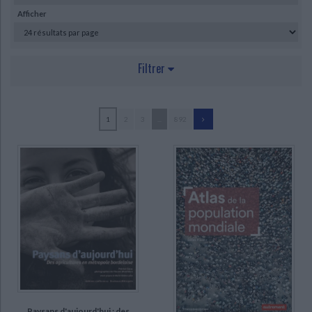
Ecologie - Environnement
Danse
Religions - Spiritualités
Afficher
Bibliothèque de la Pléiade
Critique et histoire littéraire
Histoire de France
Biographies historiques
Classiques scolaires
Littérature ancienne et médiévale
Histoire - Généralités
Histoire des pays
Filtrer
Littérature de voyage
Audio - Livres lus
Histoire ancienne
Géographie
Littérature en version originale
Humour
AUTEUR
Culture scientifique
1
2
3
...
892
Planchon, Gustave (289)
Organisation des Nations unies pour l'alimentation et l'agriculture (61)
Bixio, Jacques-Alexandre (50)
Belser, Christophe (35)
Pacaud, Serge (34)
Bugdoll, Thomas (30)
Guibal, Jean (29)
Tessier, Alexandre-Henri (29)
Paysans d'aujourd'hui : des