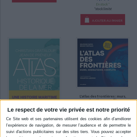
En stock *
*stock limité
AJOUTER AU PANIER
L'atlas des frontières : murs,
migrations, conflits
Auteur :
Bruno Tertrais
Le respect de votre vie privée est notre priorité
Éditeur(s) :
Les Arènes
Atlas historique de la mer
Plus de soixante cartes et
Auteur :
Christian Grataloup
infographies pour décrypter
les enjeux géopolitiques de
Éditeur(s) :
Les Arènes
la délimitation des Etats, des