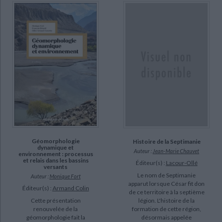
Démographie : analyse et synthèse (7)
Histoire de la Maurienne (7)
Histoire de la réunion de la Lorraine à la France (7)
Anatomie comparée des mammifères domestiques (6)
Chroniques du Perche (6)
DISPONIBILITÉ
epuise (28854)
disponible (21387)
Géomorphologie
Histoire de la Septimanie
manquant (779)
dynamique et
Auteur :
Jean-Marie Chauvet
environnement : processus
a-paraitre (138)
et relais dans les bassins
Éditeur(s) :
Lacour-Ollé
versants
Le nom de Septimanie
Auteur :
Monique Fort
apparut lorsque César fit don
Éditeur(s) :
Armand Colin
de ce territoire à la septième
légion. L'histoire de la
Cette présentation
formation de cette région,
renouvelée de la
désormais appelée
géomorphologie fait la