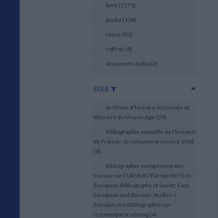
livre (1171)
poche (158)
revue (81)
coffret (4)
document-audio (2)
SÉRIE
Archives d'histoire doctrinale et
littéraire du Moyen Age (29)
Bibliographie annuelle de l'histoire
de France : du cinquième siècle à 1958
(4)
Bibliographie européenne des
travaux sur l'URSS et l'Europe de l'Est =
European Bibliography of Soviet, East
European and Slavonic Studies =
Europäische Bibliographie zur
Osteuropaforschung (4)