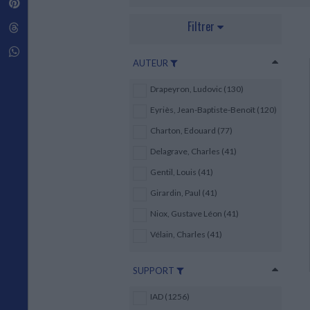
Pinterest
Techniques de construction
SCIENCE FICTION ET FANTASY
Vie familiale
Disciplines paramédicales
Matériaux de l’architecture
Filtrer
Littérature SF et Fantasy
Threads
Ouvrages Généraux
Urbanisme
SOCIOLOGIE
Sociologie générale
Whatsapp
AUTEUR
Travail social
Santé et société
Drapeyron, Ludovic (130)
ETHNOLOGIE
Eyriès, Jean-Baptiste-Benoît (120)
Anthropologie
Charton, Edouard (77)
Ethnologie par pays
Delagrave, Charles (41)
Gentil, Louis (41)
Girardin, Paul (41)
Niox, Gustave Léon (41)
Vélain, Charles (41)
SUPPORT
IAD (1256)