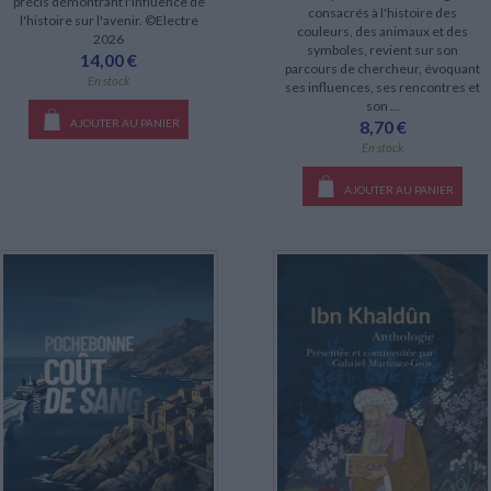
précis démontrant l'influence de
consacrés à l'histoire des
l'histoire sur l'avenir. ©Electre
couleurs, des animaux et des
2026
symboles, revient sur son
14,00 €
parcours de chercheur, évoquant
En stock
ses influences, ses rencontres et
son ...
8,70 €
AJOUTER AU PANIER
En stock
AJOUTER AU PANIER