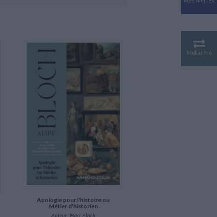
Mes Alertes
Antiquité
Mythologies
GÉOGRAPHIE
Géographie - Démographie -
Territoire
Mollat Pro
CULTURE SCIENTIFIQUE
Essais scientifique
Astronomie
Apologie pour l'histoire ou
Métier d'historien
Auteur :
Marc Bloch