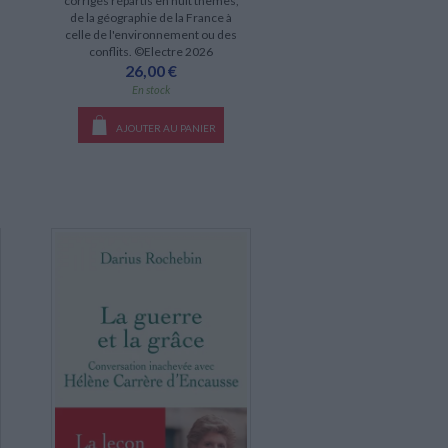
corrigés répartis en huit thèmes,
de la géographie de la France à
celle de l'environnement ou des
conflits. ©Electre 2026
26,00 €
En stock
AJOUTER AU PANIER