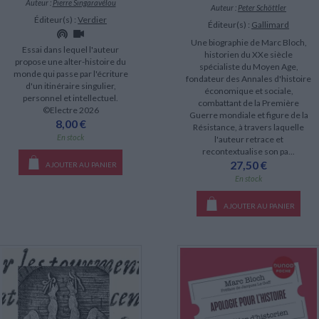
Auteur :
Pierre Singaravélou
Auteur :
Peter Schöttler
Éditeur(s) :
Verdier
Éditeur(s) :
Gallimard
Une biographie de Marc Bloch,
Essai dans lequel l'auteur
historien du XXe siècle
propose une alter-histoire du
spécialiste du Moyen Age,
monde qui passe par l'écriture
fondateur des Annales d'histoire
d'un itinéraire singulier,
économique et sociale,
personnel et intellectuel.
combattant de la Première
©Electre 2026
Guerre mondiale et figure de la
8,00 €
Résistance, à travers laquelle
En stock
l'auteur retrace et
recontextualise son pa...
27,50 €
AJOUTER AU PANIER
En stock
AJOUTER AU PANIER