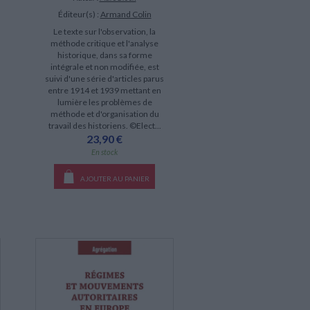
Éditeur(s) :
Armand Colin
Le texte sur l'observation, la
méthode critique et l'analyse
historique, dans sa forme
intégrale et non modifiée, est
suivi d'une série d'articles parus
entre 1914 et 1939 mettant en
lumière les problèmes de
méthode et d'organisation du
travail des historiens. ©Elect...
23,90 €
En stock
AJOUTER AU PANIER