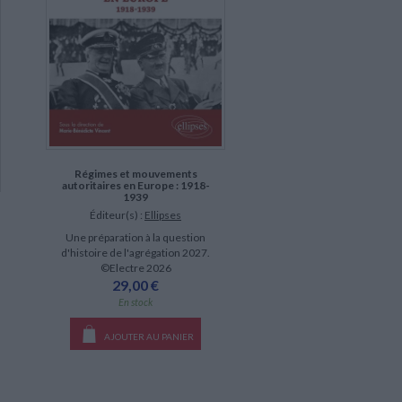
Régimes et mouvements
autoritaires en Europe : 1918-
1939
Éditeur(s) :
Ellipses
Une préparation à la question
d'histoire de l'agrégation 2027.
©Electre 2026
29,00 €
En stock
AJOUTER AU PANIER