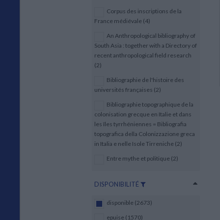
Corpus des inscriptions de la
France médiévale (4)
An Anthropological bibliography of
South Asia : together with a Directory of
recent anthropological field research
(2)
Bibliographie de l'histoire des
universités françaises (2)
Bibliographie topographique de la
colonisation grecque en Italie et dans
les îles tyrrhéniennes = Bibliografia
topografica della Colonizzazione greca
in Italia e nelle Isole Tirreniche (2)
Entre mythe et politique (2)
DISPONIBILITÉ
disponible (2673)
epuise (1570)