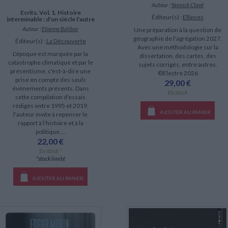
Auteur :
Yannick Clavé
Ecrits. Vol. 1. Histoire
Éditeur(s) :
Ellipses
interminable : d'un siècle l'autre
Auteur :
Etienne Balibar
Une préparation à la question de
géographie de l'agrégation 2027.
Éditeur(s) :
La Découverte
Avec une méthodologie sur la
L'époque est marquée par la
dissertation, des cartes, des
catastrophe climatique et par le
sujets corrigés, entre autres.
présentisme, c'est-à-dire une
©Electre 2026
prise en compte des seuls
29,00 €
événements présents. Dans
En stock
cette compilation d'essais
rédigés entre 1995 et 2019,
AJOUTER AU PANIER
l'auteur invite à repenser le
rapport à l'histoire et à la
politique....
22,00 €
En stock *
*stock limité
AJOUTER AU PANIER