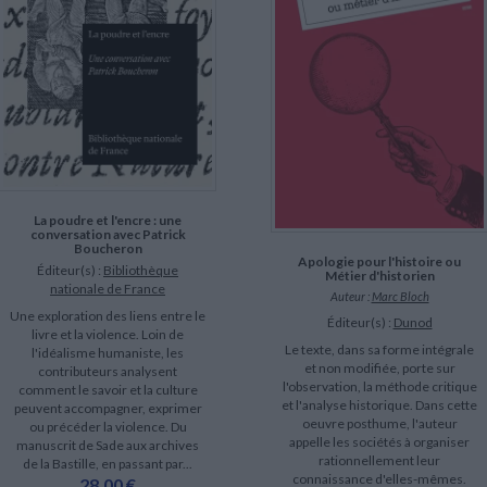
La poudre et l'encre : une
conversation avec Patrick
Boucheron
Apologie pour l'histoire ou
Éditeur(s) :
Bibliothèque
Métier d'historien
nationale de France
Auteur :
Marc Bloch
Une exploration des liens entre le
Éditeur(s) :
Dunod
livre et la violence. Loin de
Le texte, dans sa forme intégrale
l'idéalisme humaniste, les
et non modifiée, porte sur
contributeurs analysent
l'observation, la méthode critique
comment le savoir et la culture
et l'analyse historique. Dans cette
peuvent accompagner, exprimer
oeuvre posthume, l'auteur
ou précéder la violence. Du
appelle les sociétés à organiser
manuscrit de Sade aux archives
rationnellement leur
de la Bastille, en passant par...
connaissance d'elles-mêmes.
28,00 €