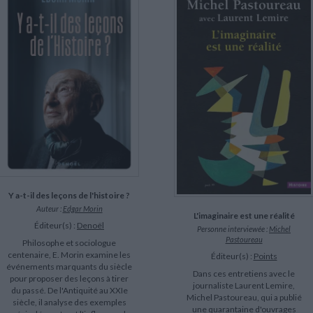
Y a-t-il des leçons de l'histoire ?
Auteur :
Edgar Morin
L'imaginaire est une réalité
Éditeur(s) :
Denoël
Personne interviewée :
Michel
Pastoureau
Philosophe et sociologue
centenaire, E. Morin examine les
Éditeur(s) :
Points
événements marquants du siècle
Dans ces entretiens avec le
pour proposer des leçons à tirer
journaliste Laurent Lemire,
du passé. De l'Antiquité au XXIe
Michel Pastoureau, qui a publié
siècle, il analyse des exemples
une quarantaine d'ouvrages