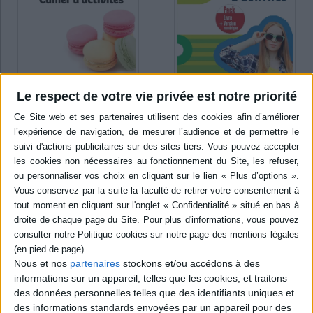
Le respect de votre vie privée est notre priorité
Tendances, méthode de
Explore 3 : méthode de
français, A2 : cahier
français, A2 : cahier
d'activités
d'activités, pack livre +
version numérique
Auteur :
Jacky Girardet
Auteur :
Céline Himber
Éditeur(s) :
CLE international
Éditeur(s) :
Hachette
Méthode d'apprentissage du
français langue étrangère
français destinée aux grands
adolescents et aux adultes
Destiné aux adolescents, ce
préparant le DELF (diplôme
cahier suit le livre de l'élève
d'études en langue
et ses six unités
française). Ce deuxième
thématiques avec, pour
volume, divisé en neuf
chacune d'elles, des pages
unités d'apprentissage
lexique et communication,
Nous et nos
partenaires
stockons et/ou accédons à des
progressif, propose des
des pages grammaire et
informations sur un appareil, telles que les cookies, et traitons
exercices de vocabulaire, de
verbe, une auto-évaluation
des données personnelles telles que des identifiants uniques et
grammaire, de p...
et une page pour guider
des informations standards envoyées par un appareil pour des
17,00 €
l'élève dans le choix des