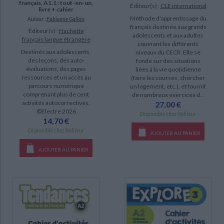
français, A1.1 : tout-en-un,
Éditeur(s) :
CLE international
livre + cahier
Méthode d'apprentissage du
Auteur :
Fabienne Gallon
français destinée aux grands
Éditeur(s) :
Hachette
adolescents et aux adultes
français langue étrangère
couvrant les différents
Destinés aux adolescents,
niveaux du CECR. Elle se
des leçons, des auto-
fonde sur des situations
évaluations, des pages
liées à la vie quotidienne
ressources et un accès au
(faire les courses, chercher
parcours numérique
un logement, etc.), et fournit
comprenant plus de cent
de nombreux exercices d...
activités autocorrectives.
27,00 €
©Electre 2026
Disponible chez l'éditeur
14,70 €
Disponible chez l'éditeur
AJOUTER AU PANIER
AJOUTER AU PANIER