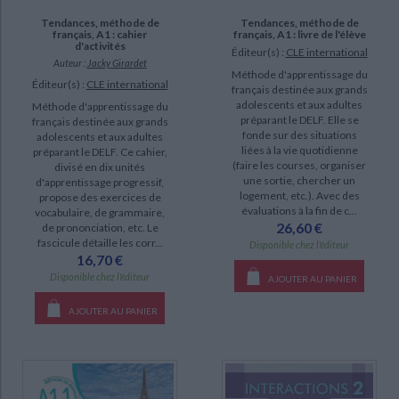
SUPPORT
Tendances, méthode de
Tendances, méthode de
français, A1 : cahier
français, A1 : livre de l'élève
d'activités
livre (1619)
Éditeur(s) :
CLE international
Auteur :
Jacky Girardet
Méthode d'apprentissage du
papeterie (756)
Éditeur(s) :
CLE international
français destinée aux grands
poche (125)
adolescents et aux adultes
Méthode d'apprentissage du
préparant le DELF. Elle se
français destinée aux grands
document-audio (21)
fonde sur des situations
adolescents et aux adultes
liées à la vie quotidienne
préparant le DELF. Ce cahier,
IAD (16)
(faire les courses, organiser
divisé en dix unités
une sortie, chercher un
d'apprentissage progressif,
musique (11)
logement, etc.). Avec des
propose des exercices de
coffret (8)
évaluations à la fin de c...
vocabulaire, de grammaire,
26,60 €
de prononciation, etc. Le
revue (4)
fascicule détaille les corr...
Disponible chez l'éditeur
16,70 €
Disponible chez l'éditeur
AJOUTER AU PANIER
SÉRIE
AJOUTER AU PANIER
Essentiel et plus... : méthode de français (7)
CHARGEMENT...
Les aventures d'Albert et Folio (7)
Echo B1, méthode de français (4)
J'aime pour tous : livret d'inclusion : pédagogie différenciée par niveaux