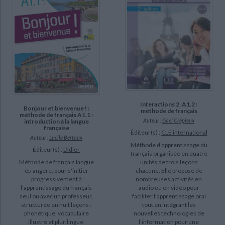
(4)
20 ans de FLES, faits et gestes de la didactique du français langue
étrangère et seconde, de 1995 à 2015 (2)
Au boulot ! : niveau A1.1 à A2 (2)
Clémentine : méthode de français pour les petits (2)
Grammaire française : supérieur, formation continue (2)
Interactions 2, A1.2 :
DISPONIBILITÉ
Bonjour et bienvenue ! :
méthode de français
méthode de français A1.1 :
Auteur :
Gaël Crépieux
introduction à la langue
disponible (2562)
française
Éditeur(s) :
CLE international
Auteur :
Lucile Bertaux
epuise (1027)
Méthode d'apprentissage du
Éditeur(s) :
Didier
français organisée en quatre
manquant (40)
unités de trois leçons
Méthode de français langue
a-paraitre (23)
chacune. Elle propose de
étrangère, pour s'initier
nombreuses activités en
progressivement à
audio ou en vidéo pour
l'apprentissage du français
faciliter l'apprentissage oral
seul ou avec un professeur,
tout en intégrant les
structurée en huit leçons :
nouvelles technologies de
phonétique, vocabulaire
l'information pour une
illustré et plurilingue,