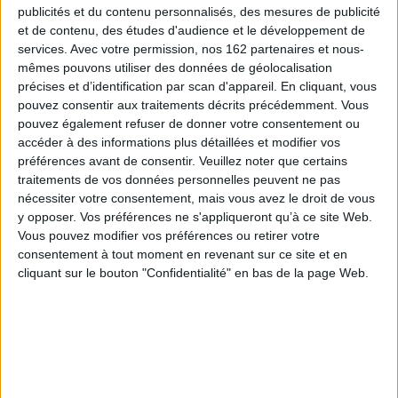
méthodes d'ap...
publicités et du contenu personnalisés, des mesures de publicité
Disponible chez l'éditeur
13,60 €
et de contenu, des études d'audience et le développement de
Disponible chez l'éditeur
AJOUTER AU PANIER
services.
Avec votre permission, nos 162 partenaires et nous-
mêmes pouvons utiliser des données de géolocalisation
AJOUTER AU PANIER
précises et d’identification par scan d'appareil. En cliquant, vous
pouvez consentir aux traitements décrits précédemment. Vous
pouvez également refuser de donner votre consentement ou
accéder à des informations plus détaillées et modifier vos
préférences avant de consentir.
Veuillez noter que certains
traitements de vos données personnelles peuvent ne pas
nécessiter votre consentement, mais vous avez le droit de vous
y opposer. Vos préférences ne s'appliqueront qu’à ce site Web.
Vous pouvez modifier vos préférences ou retirer votre
consentement à tout moment en revenant sur ce site et en
cliquant sur le bouton "Confidentialité" en bas de la page Web.
Phonétique essentielle du
Explore 2 : méthode de
français B1-B2 : 33 leçons, 8
français, A1-A2 : cahier
bilans : 650 exercices +
d'activités
corrigés
Auteur :
Fabienne Gallon