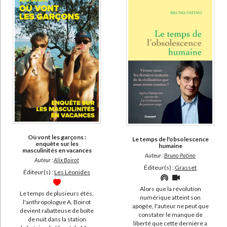
Où vont les garçons :
Le temps de l'obsolescence
enquête sur les
humaine
masculinités en vacances
Auteur :
Bruno Patino
Auteur :
Alix Boirot
Éditeur(s) :
Grasset
Éditeur(s) :
Les Léonides
Alors que la révolution
Le temps de plusieurs étés,
numérique atteint son
l'anthropologue A. Boirot
apogée, l'auteur ne peut que
devient rabatteuse de boîte
constater le manque de
de nuit dans la station
liberté que cette dernière a