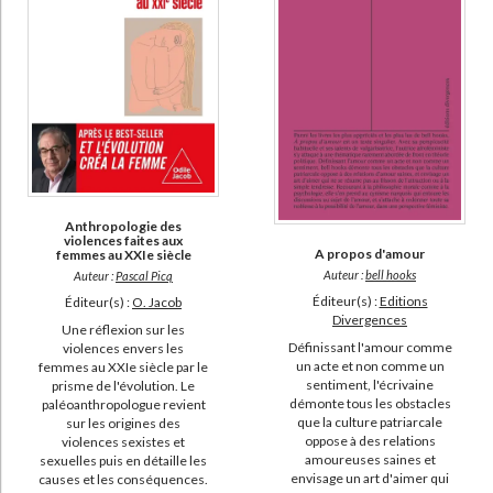
Anthropologie des
violences faites aux
A propos d'amour
femmes au XXIe siècle
Auteur :
bell hooks
Auteur :
Pascal Picq
Éditeur(s) :
Editions
Éditeur(s) :
O. Jacob
Divergences
Une réflexion sur les
Définissant l'amour comme
violences envers les
un acte et non comme un
femmes au XXIe siècle par le
sentiment, l'écrivaine
prisme de l'évolution. Le
démonte tous les obstacles
paléoanthropologue revient
que la culture patriarcale
sur les origines des
oppose à des relations
violences sexistes et
amoureuses saines et
sexuelles puis en détaille les
envisage un art d'aimer qui
causes et les conséquences.