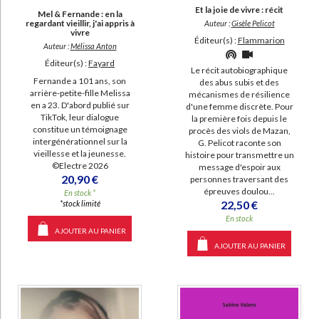
Et la joie de vivre : récit
Mel & Fernande : en la
regardant vieillir, j'ai appris à
Auteur :
Gisèle Pelicot
vivre
Éditeur(s) :
Flammarion
Auteur :
Mélissa Anton
Éditeur(s) :
Fayard
Le récit autobiographique
Fernande a 101 ans, son
des abus subis et des
arrière-petite-fille Melissa
mécanismes de résilience
en a 23. D'abord publié sur
d'une femme discrète. Pour
TikTok, leur dialogue
la première fois depuis le
constitue un témoignage
procès des viols de Mazan,
intergénérationnel sur la
G. Pelicot raconte son
vieillesse et la jeunesse.
histoire pour transmettre un
©Electre 2026
message d'espoir aux
20,90 €
personnes traversant des
épreuves doulou...
En stock *
22,50 €
*stock limité
En stock
AJOUTER AU PANIER
AJOUTER AU PANIER