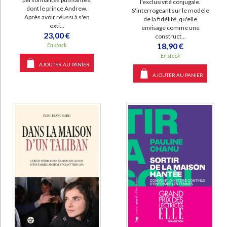
l'exclusivité conjugale.
dont le prince Andrew.
S'interrogeant sur le modèle
Après avoir réussi à s'en
de la fidélité, qu'elle
exti...
envisage comme une
23,00 €
construct...
18,90 €
En stock
En stock
AJOUTER AU PANIER
AJOUTER AU PANIER