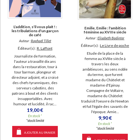
L'addition, s'il vous plaît ! :
Emilie, Emilie : l'ambition
les tribulations d'un garçon
féminine au XVIIIe siècle
de café
Auteur :
Elisabeth Badinter
Auteur :
Raphaël Tillet
Éditeur(s) :
Le Livre de poche
Éditeur(s) :
R. Laffont
Etude de la place de la
Journaliste de formation,
femme au XVIIIe siècle à
l'auteur a travaillé dix ans
travers les deux
dans la restauration, tour à
ambitieuses, au sens noble
tour barman, plongeur et
du terme, que furent
directeur adjoint, et a croisé
madame du Châtelet et
des chefs tyranniques, des
madame d'Epinay.
serveurs cabotins, des
Compagne de Voltaire,
patrons à bout et des clients
madame du Châtelet
insupportables. Avec
traduisit l'oeuvre de Newton
humour et lucidité, il rac...
et fut l'égale des savants de
19,00 €
l'époque. Amie...
En stock *
9,90 €
*stock limité
En stock *
*stock limité
AJOUTER AU PANIER