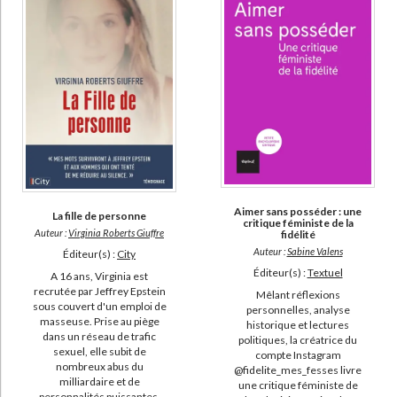
Aimer sans posséder : une
La fille de personne
critique féministe de la
Auteur :
Virginia Roberts Giuffre
fidélité
Auteur :
Sabine Valens
Éditeur(s) :
City
Éditeur(s) :
Textuel
A 16 ans, Virginia est
recrutée par Jeffrey Epstein
Mêlant réflexions
sous couvert d'un emploi de
personnelles, analyse
masseuse. Prise au piège
historique et lectures
dans un réseau de trafic
politiques, la créatrice du
sexuel, elle subit de
compte Instagram
nombreux abus du
@fidelite_mes_fesses livre
milliardaire et de
une critique féministe de
personnalités puissantes,