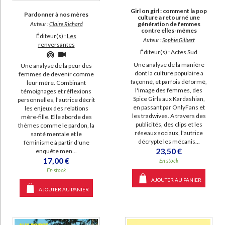
Girl on girl : comment la pop
Pardonner à nos mères
culture a retourné une
génération de femmes
Auteur :
Claire Richard
contre elles-mêmes
Éditeur(s) :
Les
Auteur :
Sophie Gilbert
renversantes
Éditeur(s) :
Actes Sud
Une analyse de la manière
Une analyse de la peur des
dont la culture populaire a
femmes de devenir comme
façonné, et parfois déformé,
leur mère. ​Combinant
l'image des femmes, des
témoignages et réflexions
Spice Girls aux Kardashian,
personnelles, l'autrice décrit
en passant par OnlyFans et
les enjeux des relations
les tradwives. A travers des
mère-fille. ​Elle aborde des
publicités, des clips et les
thèmes comme le pardon, la
réseaux sociaux, l'autrice
santé mentale et le
décrypte les mécanis...
féminisme à partir d'une
23,50 €
enquête men...
17,00 €
En stock
En stock
AJOUTER AU PANIER
AJOUTER AU PANIER