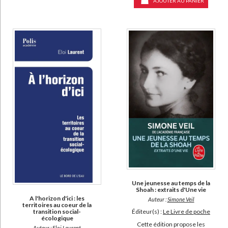
AJOUTER AU PANIER
Une jeunesse au temps de la
Shoah : extraits d'Une vie
A l'horizon d'ici : les
Auteur :
Simone Veil
territoires au coeur de la
Éditeur(s) :
Le Livre de poche
transition social-
écologique
Cette édition propose les
Auteur :
Eloi Laurent