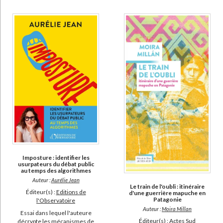
Imposture : identifier les
usurpateurs du débat public
au temps des algorithmes
Auteur :
Aurélie Jean
Le train de l'oubli : itinéraire
Éditeur(s) :
Editions de
d'une guerrière mapuche en
Patagonie
l'Observatoire
Auteur :
Moira Millan
Essai dans lequel l'auteure
Éditeur(s) :
Actes Sud
décrypte les mécanismes de