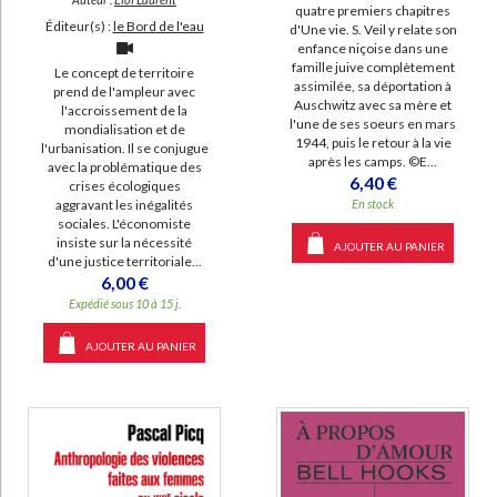
quatre premiers chapitres
Éditeur(s) :
le Bord de l'eau
d'Une vie. S. Veil y relate son
enfance niçoise dans une
famille juive complètement
Le concept de territoire
assimilée, sa déportation à
prend de l'ampleur avec
Auschwitz avec sa mère et
l'accroissement de la
l'une de ses soeurs en mars
mondialisation et de
1944, puis le retour à la vie
l'urbanisation. Il se conjugue
après les camps. ©E...
avec la problématique des
6,40 €
crises écologiques
En stock
aggravant les inégalités
sociales. L'économiste
insiste sur la nécessité
AJOUTER AU PANIER
d'une justice territoriale...
6,00 €
Expédié sous 10 à 15 j.
AJOUTER AU PANIER