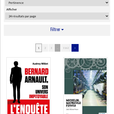
Ecologie - Environnement
Danse
Religions - Spiritualités
Bibliothèque de la Pléiade
Critique et histoire littéraire
Afficher
Histoire de France
Biographies historiques
Classiques scolaires
Littérature ancienne et médiévale
Histoire - Généralités
Histoire des pays
Littérature de voyage
Audio - Livres lus
Filtrer
Histoire ancienne
Géographie
Littérature en version originale
Humour
Culture scientifique
AUTEUR
1
2
3
...
1162
Thierry, Vincent (73)
Vogel, Hank (57)
Perrot, Michelle (49)
Matabosch, Raymond (24)
Zola, Emile (24)
Bellemare, Pierre (23)
Fraisse, Geneviève (23)
Morin, Edgar (23)