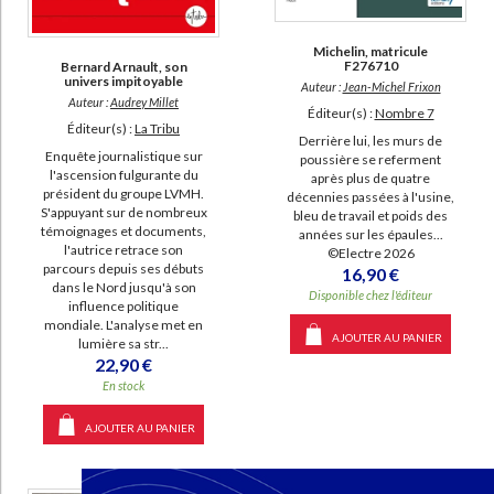
SUPPORT
Michelin, matricule
livre (18942)
F276710
Bernard Arnault, son
univers impitoyable
Auteur :
Jean-Michel Frixon
IAD (5673)
Auteur :
Audrey Millet
Éditeur(s) :
Nombre 7
Éditeur(s) :
La Tribu
poche (1875)
Derrière lui, les murs de
Enquête journalistique sur
poussière se referment
revue (1309)
l'ascension fulgurante du
après plus de quatre
président du groupe LVMH.
document-audio (71)
décennies passées à l'usine,
S'appuyant sur de nombreux
bleu de travail et poids des
coffret (11)
témoignages et documents,
années sur les épaules...
l'autrice retrace son
©Electre 2026
film (3)
parcours depuis ses débuts
16,90 €
dans le Nord jusqu'à son
logiciel-educatif (1)
Disponible chez l'éditeur
influence politique
mondiale. L'analyse met en
AJOUTER AU PANIER
lumière sa str...
SÉRIE
22,90 €
En stock
Journal (14)
Mémoires (12)
AJOUTER AU PANIER
Dictionnaire biographique, mouvement ouvrier, mouvement social :
période 1940-1968, de la Seconde Guerre mondiale à mai 1968 (9)