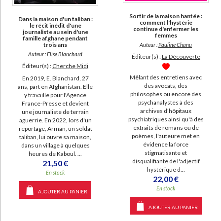
Sortir de la maison hantée :
Dans la maison d'un taliban :
comment l'hystérie
le récit inédit d'une
continue d'enfermer les
journaliste au sein d'une
femmes
famille afghane pendant
trois ans
Auteur :
Pauline Chanu
Auteur :
Elise Blanchard
Éditeur(s) :
La Découverte
Éditeur(s) :
Cherche Midi
Mêlant des entretiens avec
En 2019, E. Blanchard, 27
des avocats, des
ans, part en Afghanistan. Elle
philosophes ou encore des
y travaille pour l'Agence
psychanalystes à des
France-Presse et devient
archives d'hôpitaux
une journaliste de terrain
psychiatriques ainsi qu'à des
aguerrie. En 2022, lors d'un
extraits de romans ou de
reportage, Arman, un soldat
poèmes, l'auteure met en
taliban, lui ouvre sa maison,
évidence la force
dans un village à quelques
stigmatisante et
heures de Kaboul. ...
disqualifiante de l'adjectif
21,50 €
hystérique d...
En stock
22,00 €
En stock
AJOUTER AU PANIER
AJOUTER AU PANIER