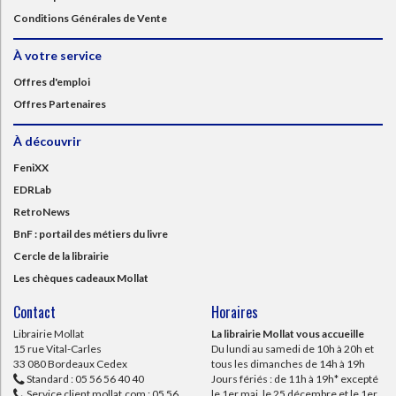
Conditions Générales de Vente
À votre service
Offres d'emploi
Offres Partenaires
À découvrir
FeniXX
EDRLab
RetroNews
BnF : portail des métiers du livre
Cercle de la librairie
Les chèques cadeaux Mollat
Contact
Horaires
Librairie Mollat
La librairie Mollat vous accueille
15 rue Vital-Carles
Du lundi au samedi de 10h à 20h et
33 080 Bordeaux Cedex
tous les dimanches de 14h à 19h
Standard :
05 56 56 40 40
Jours fériés : de 11h à 19h* excepté
Service client mollat.com :
05 56
le 1er mai, le 25 décembre et le 1er