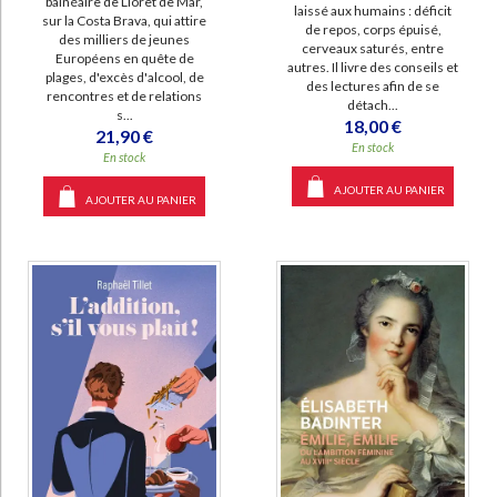
balnéaire de Lloret de Mar,
laissé aux humains : déficit
sur la Costa Brava, qui attire
de repos, corps épuisé,
des milliers de jeunes
cerveaux saturés, entre
Européens en quête de
autres. Il livre des conseils et
plages, d'excès d'alcool, de
des lectures afin de se
rencontres et de relations
détach...
s...
18,00 €
21,90 €
En stock
En stock
AJOUTER AU PANIER
AJOUTER AU PANIER