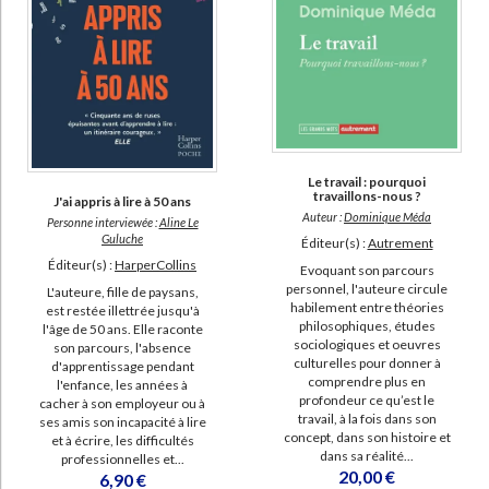
Le travail : pourquoi
travaillons-nous ?
J'ai appris à lire à 50 ans
Auteur :
Dominique Méda
Personne interviewée :
Aline Le
Guluche
Éditeur(s) :
Autrement
Éditeur(s) :
HarperCollins
Evoquant son parcours
personnel, l'auteure circule
L'auteure, fille de paysans,
habilement entre théories
est restée illettrée jusqu'à
philosophiques, études
l'âge de 50 ans. Elle raconte
sociologiques et oeuvres
son parcours, l'absence
culturelles pour donner à
d'apprentissage pendant
comprendre plus en
l'enfance, les années à
profondeur ce qu’est le
cacher à son employeur ou à
travail, à la fois dans son
ses amis son incapacité à lire
concept, dans son histoire et
et à écrire, les difficultés
dans sa réalité...
professionnelles et...
20,00 €
6,90 €