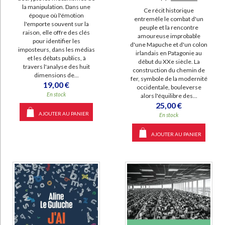
la manipulation. Dans une
Ce récit historique
époque où l'émotion
entremêle le combat d'un
l'emporte souvent sur la
peuple et la rencontre
raison, elle offre des clés
amoureuse improbable
pour identifier les
d'une Mapuche et d'un colon
imposteurs, dans les médias
irlandais en Patagonie au
et les débats publics, à
début du XXe siècle. La
travers l'analyse des huit
construction du chemin de
dimensions de...
fer, symbole de la modernité
19,00 €
occidentale, bouleverse
En stock
alors l'équilibre des...
25,00 €
AJOUTER AU PANIER
En stock
AJOUTER AU PANIER