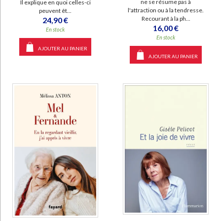
ne se résume pas à
Il explique en quoi celles-ci
l'attraction ou à la tendresse.
peuvent êt...
Recourant à la ph...
24,90 €
16,00 €
En stock
En stock
AJOUTER AU PANIER
AJOUTER AU PANIER