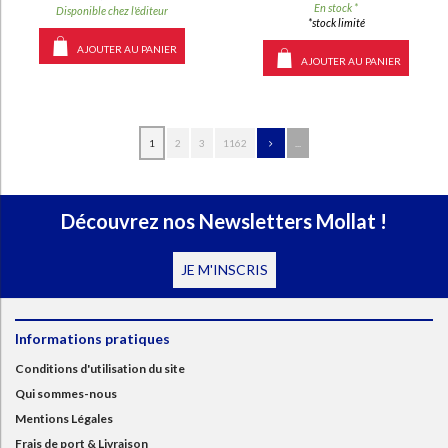
En stock *
Disponible chez l'éditeur
*stock limité
AJOUTER AU PANIER
AJOUTER AU PANIER
1
2
3
1162
...
Découvrez nos Newsletters Mollat !
JE M'INSCRIS
Informations pratiques
Conditions d'utilisation du site
Qui sommes-nous
Mentions Légales
Frais de port & Livraison