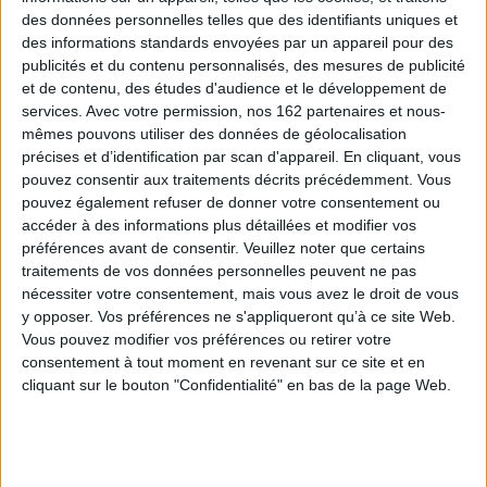
des données personnelles telles que des identifiants uniques et
des informations standards envoyées par un appareil pour des
publicités et du contenu personnalisés, des mesures de publicité
et de contenu, des études d'audience et le développement de
services.
Avec votre permission, nos 162 partenaires et nous-
mêmes pouvons utiliser des données de géolocalisation
précises et d’identification par scan d'appareil. En cliquant, vous
pouvez consentir aux traitements décrits précédemment. Vous
pouvez également refuser de donner votre consentement ou
accéder à des informations plus détaillées et modifier vos
Au beurre : 60 recettes
préférences avant de consentir.
Veuillez noter que certains
modernes pour remettre le
Miaoum !
beurre au goût du jour
traitements de vos données personnelles peuvent ne pas
Auteur :
Victor Coutard
Auteur :
Victor Coutard
nécessiter votre consentement, mais vous avez le droit de vous
Éditeur(s) :
Gallimard-
Éditeur(s) :
First Editions
y opposer. Vos préférences ne s'appliqueront qu’à ce site Web.
Jeunesse
Vous pouvez modifier vos préférences ou retirer votre
Une soixantaine de recettes
Un petit chaton blanc miaule
simples pour retrouver le
consentement à tout moment en revenant sur ce site et en
car il a faim. Lorsqu'il mange
goût de la cuisine au beurre :
cliquant sur le bouton "Confidentialité" en bas de la page Web.
des fruits et légumes, il se
sauces, beurres parfumés,
couvre de taches
purée et desserts
multicolores : le rouge des
notamment. Les procédés
framboises, l'orange des
de fabrication de ce produit
carottes, le jaune des
laitier et ses différentes
bananes, etc. ©Electre 2026