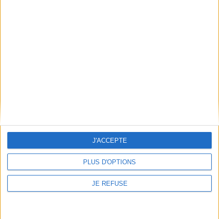
garde-manger idéal afin de
AJOUTER AU PANIER
cuisin...
27,00 €
Disponible chez l'éditeur
AJOUTER AU PANIER
J'ACCEPTE
PLUS D'OPTIONS
Que faire au jardin en
permaculture ? : guide
JE REFUSE
pratique semaine après
semaine
Auteur :
Victor Coutard
Éditeur(s) :
Marabout