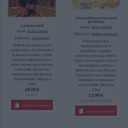
L'incroyable aventure de la
génétique
Cécile la shérif
Auteur :
Victor Coutard
Auteur :
Victor Coutard
Éditeur(s) :
Nathan Jeunesse
Éditeur(s) :
Casterman
Présentation des
1848. A une époque où la
fondamentaux de la
magistrature est réservée à
génétique. De petits
la gente masculine, Cécile
monstres jumeaux, Noël et
veut faire régner la justice.
Léon, s'interrogent sur leurs
Avec son ami Louis-Moreau
ressemblances et leurs
Gottschalk, elle part en
différences. Le professeur
Amérique où elle devient
Bonhomme leur explique
shérif à Mobile. ©Electre
l'hérédité, les gènes ou
2026
encore l'ADN. ©Electre
24,00 €
2026
13,90 €
En stock
Disponible chez l'éditeur
AJOUTER AU PANIER
AJOUTER AU PANIER