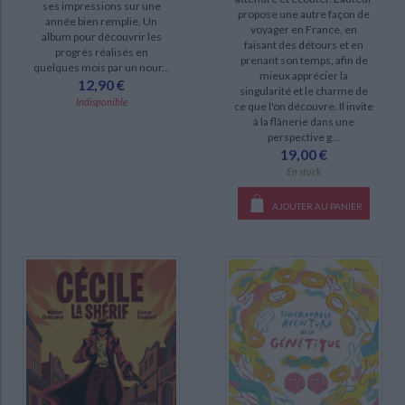
ses impressions sur une
propose une autre façon de
DISPONIBILITÉ
année bien remplie. Un
voyager en France, en
album pour découvrir les
faisant des détours et en
disponible (13)
progrès réalisés en
prenant son temps, afin de
quelques mois par un nour...
mieux apprécier la
epuise (10)
12,90 €
singularité et le charme de
Indisponible
a-paraitre (1)
ce que l'on découvre. Il invite
à la flânerie dans une
perspective g...
19,00 €
En stock
AJOUTER AU PANIER
CHARGEMENT...