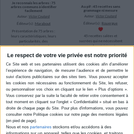
Je reconnais les arbres : 75
Au pif : 45 recettes sans
arbres communs à identifier
grammage ni mesure
facilement
Auteur :
Victor Coutard
Auteur :
Victor Coutard
Éditeur(s) :
Rouergue
Éditeur(s) :
Marabout
Présentation de 75 arbres :
45 recettes salées et
leurs caractéristiques, leurs
sucrées qui ne nécessitent
particularités, des
pas de précision et
anecdotes ainsi que des
permettent de laisser libre
mythes et des symboles
Le respect de votre vie privée est notre priorité
cours à l'improvisation.
dont ils sont à l'origine.
L'auteur donne les bases de
L'auteur aborde aussi le
la cuisine, détaille le
réseau que constitue la
matériel nécessaire et le
forêt. Avec, en fin d'ouvrage,
choix des ingrédients, et
des conseils pour planter,
explique comment cuisiner
tailler ...
en fonction de ...
14,90 €
28,00 €
En stock *
*stock limité
En stock *
*stock limité
AJOUTER AU PANIER
AJOUTER AU PANIER
Nous et nos
partenaires
stockons et/ou accédons à des
informations sur un appareil, telles que les cookies, et traitons