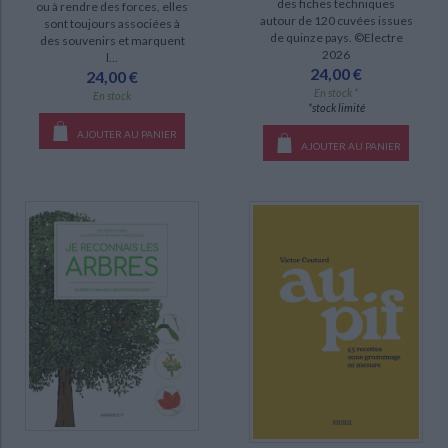
des fiches techniques
ou à rendre des forces, elles
autour de 120 cuvées issues
sont toujours associées à
de quinze pays. ©Electre
des souvenirs et marquent
2026
l...
24,00 €
24,00 €
En stock *
En stock
*stock limité
AJOUTER AU PANIER
AJOUTER AU PANIER