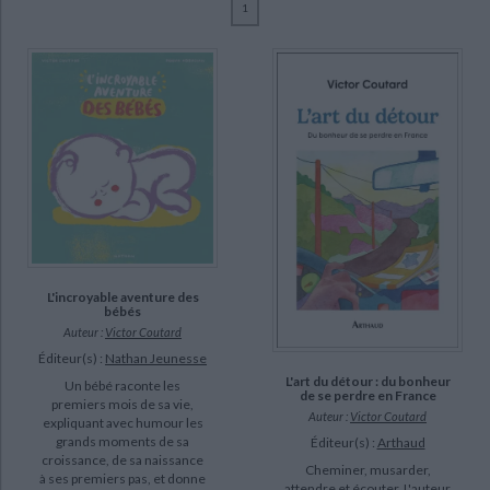
1
Ecologie - Environnement
Danse
Religions - Spiritualités
Bibliothèque de la Pléiade
Critique et histoire littéraire
Coutard, Victor (24)
Histoire de France
Biographies historiques
Collette, Gala (6)
Classiques scolaires
Littérature ancienne et médiévale
Histoire - Généralités
Histoire des pays
Abbasian, Pooya (4)
Littérature de voyage
Audio - Livres lus
Varoutsikos, Yannis (3)
Histoire ancienne
Géographie
Littérature en version originale
Humour
Genet, Rebecca (2)
Culture scientifique
Aubertin, Jean (1)
Colette, Gala (1)
Darnaud, Benjamin (1)
L'incroyable aventure des
bébés
SUPPORT
Auteur :
Victor Coutard
livre (23)
Éditeur(s) :
Nathan Jeunesse
L'art du détour : du bonheur
Un bébé raconte les
poche (1)
de se perdre en France
premiers mois de sa vie,
Auteur :
Victor Coutard
expliquant avec humour les
grands moments de sa
Éditeur(s) :
Arthaud
SÉRIE
croissance, de sa naissance
Cheminer, musarder,
à ses premiers pas, et donne
attendre et écouter. L'auteur