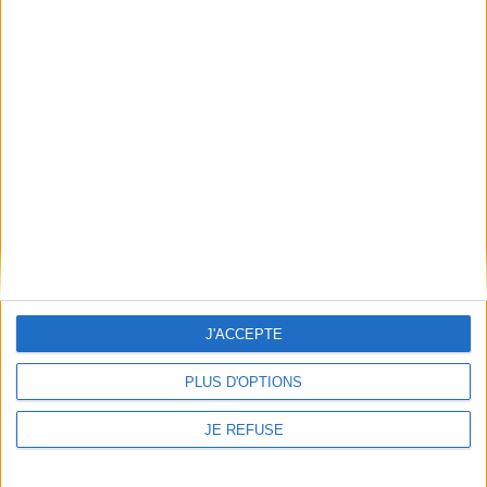
JE M'INSCRIS
Informations pratiques
Conditions d'utilisation du site
Qui sommes-nous
Mentions Légales
Frais de port & Livraison
Conditions Générales de Vente
À votre service
Offres d'emploi
J'ACCEPTE
Offres Partenaires
PLUS D'OPTIONS
À découvrir
JE REFUSE
FeniXX
EDRLab