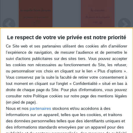
façons de le préparer et de cuisiner ces produits.
Indisponible
Indisponible
Le respect de votre vie privée est notre priorité
La crevette : dix façons de
La coquille Saint-Jacques :
e
la préparer
dix façons de la préparer
Auteur :
Jacques Thorel
Auteur :
Gwenaël Le Houérou
Éditeur :
Ed. de l'Epure
Éditeur :
Ed. de l'Epure
10,00 €
10,00 €
Nous et nos
partenaires
stockons et/ou accédons à des
informations sur un appareil, telles que les cookies, et traitons
DES RECETTES AU BORD DE LA MER
des données personnelles telles que des identifiants uniques et
des informations standards envoyées par un appareil pour des