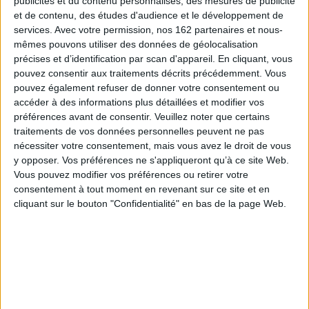
publicités et du contenu personnalisés, des mesures de publicité
et de contenu, des études d'audience et le développement de
services.
Avec votre permission, nos 162 partenaires et nous-
mêmes pouvons utiliser des données de géolocalisation
Disponible chez
En stock *
précises et d’identification par scan d'appareil. En cliquant, vous
l'éditeur
*stock limité
pouvez consentir aux traitements décrits précédemment. Vous
pouvez également refuser de donner votre consentement ou
accéder à des informations plus détaillées et modifier vos
Le meilleur du barbecue &
Cuisiner la mer : 70
de la plancha de la mer
préférences avant de consentir.
Veuillez noter que certains
espèces et 90 recettes
Éditeur :
Artémis
traitements de vos données personnelles peuvent ne pas
Auteur :
Gaël Orieux
nécessiter votre consentement, mais vous avez le droit de vous
6,95 €
Éditeur :
La Martinière
y opposer. Vos préférences ne s'appliqueront qu’à ce site Web.
45,00 €
Vous pouvez modifier vos préférences ou retirer votre
consentement à tout moment en revenant sur ce site et en
cliquant sur le bouton "Confidentialité" en bas de la page Web.
LE POISSON, LE PRÉPARER ET LE CUISINER