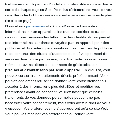
Le grand livre de l'artiste en
Nous et nos
partenaires
stockons et/ou accédons à des
herbe
Kawaii : mon cahier pour
m'entraîner et progresser ! :
informations sur un appareil, telles que les cookies, et traitons
Auteur :
Fiona Watt
30 exercices et plein de
des données personnelles telles que des identifiants uniques et
conseils !
Éditeur(s) :
Usborne
des informations standards envoyées par un appareil pour des
Auteur :
Mayumi Jezewski
200 idées pour peindre et
publicités et du contenu personnalisés, des mesures de publicité
Éditeur(s) :
Fleurus
dessiner, réaliser des
et de contenu, des études d'audience et le développement de
projets artistiques, avec des
Des exercices et des
conseils sur les différentes
services.
Avec votre permission, nos 162 partenaires et nous-
conseils pour apprendre à
techniques et le matériel à
mêmes pouvons utiliser des données de géolocalisation
dessiner avec une
utiliser : guirlandes en mie
esthétique kawaii. Afin de
précises et d’identification par scan d'appareil. En cliquant, vous
de pain, vitraux en papier de
comprendre toutes les
pouvez consentir aux traitements décrits précédemment. Vous
soie, coeurs et étoiles
étapes de composition du
tissés, frises de danseurs,
pouvez également refuser de donner votre consentement ou
dessin, les caractéristiques
fenêtres vénitiennes...
accéder à des informations plus détaillées et modifier vos
du style sont décrites :
19,95 €
proportions, couleurs,
préférences avant de consentir.
Veuillez noter que certains
Disponible chez l'éditeur
expressions, etc. ©Electre
traitements de vos données personnelles peuvent ne pas
2026
nécessiter votre consentement, mais vous avez le droit de vous
10,00 €
AJOUTER AU PANIER
y opposer. Vos préférences ne s'appliqueront qu’à ce site Web.
En stock *
Vous pouvez modifier vos préférences ou retirer votre
*stock limité