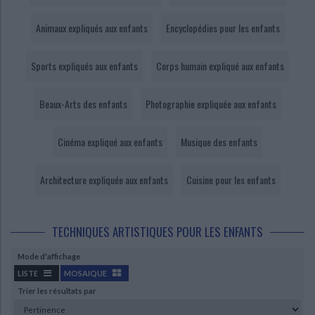
Ecologie - Environnement
Danse
Religions - Spiritualités
Bibliothèque de la Pléiade
Critique et histoire littéraire
Animaux expliqués aux enfants
Encyclopédies pour les enfants
Histoire de France
Biographies historiques
Classiques scolaires
Littérature ancienne et médiévale
Histoire - Généralités
Histoire des pays
Sports expliqués aux enfants
Corps humain expliqué aux enfants
Littérature de voyage
Audio - Livres lus
Histoire ancienne
Géographie
Littérature en version originale
Humour
Beaux-Arts des enfants
Photographie expliquée aux enfants
Culture scientifique
Cinéma expliqué aux enfants
Musique des enfants
Architecture expliquée aux enfants
Cuisine pour les enfants
TECHNIQUES ARTISTIQUES POUR LES ENFANTS
Mode d'affichage
LISTE
MOSAIQUE
Trier les résultats par