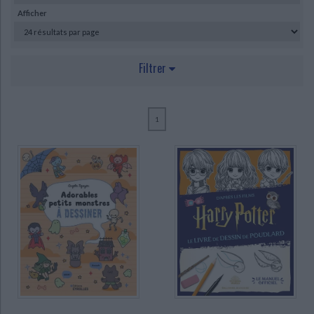
Afficher
Filtrer
AUTEUR
1
Beaudenon, Thierry (2)
Nguyen, Angela (2)
Sullivan, Jane (2)
Allman, Howard (1)
Barlow, Amanda (1)
Beaudoin, Philippe (1)
Blondin, Greg (1)
Chaspoul, Renée (1)
CHARGEMENT...