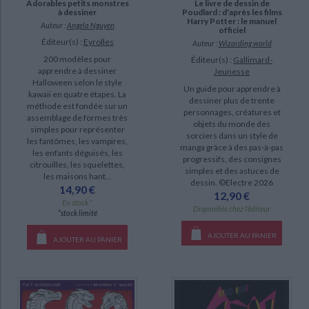
SUPPORT
Le livre de dessin de
Adorables petits monstres
Poudlard : d'après les films
à dessiner
Harry Potter : le manuel
Auteur :
Angela Nguyen
livre (23)
officiel
Éditeur(s) :
Eyrolles
Auteur :
Wizarding world
200 modèles pour
Éditeur(s) :
Gallimard-
SÉRIE
apprendre à dessiner
Jeunesse
Halloween selon le style
Un guide pour apprendre à
kawaii en quatre étapes. La
dessiner plus de trente
DISPONIBILITÉ
méthode est fondée sur un
personnages, créatures et
assemblage de formes très
objets du monde des
simples pour représenter
epuise (49)
sorciers dans un style de
les fantômes, les vampires,
manga grâce à des pas-à-pas
disponible (23)
les enfants déguisés, les
progressifs, des consignes
citrouilles, les squelettes,
simples et des astuces de
a-paraitre (2)
les maisons hant...
dessin. ©Electre 2026
14,90 €
12,90 €
En stock *
Disponible chez l'éditeur
*stock limité
AJOUTER AU PANIER
AJOUTER AU PANIER