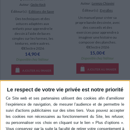
Auteur :
Lorenzo Chiavini
Auteur :
Gecko Keck
Éditeur(s) :
Eyrolles
Éditeur(s) :
Editions de Saxe
Un manuel pour créer sa
Des techniques et des
propre bande dessinée, avec
astuces adaptées aux
des conseils et des
enfants pour apprendre le
exercices pour apprendre à
dessin à l'aide de bases
imaginer une histoire ou
simples sur les formes, les
composer des planches.
textures, entre autres.
©Electre 2026
©Electre 2026
15,00 €
14,90 €
Disponible chez l'éditeur
Disponible chez l'éditeur
AJOUTER AU PANIER
AJOUTER AU PANIER
Le respect de votre vie privée est notre priorité