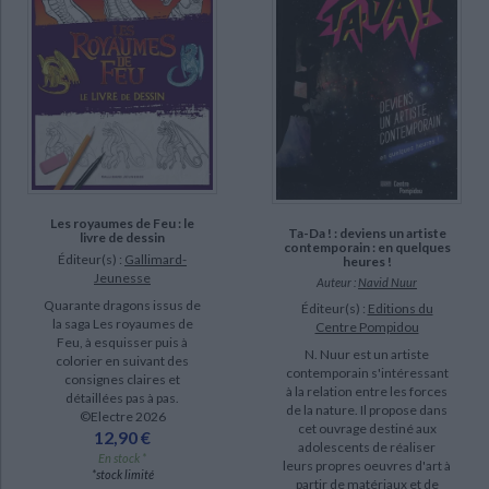
Les royaumes de Feu : le
Ta-Da ! : deviens un artiste
livre de dessin
contemporain : en quelques
Éditeur(s) :
Gallimard-
heures !
Jeunesse
Auteur :
Navid Nuur
Quarante dragons issus de
Éditeur(s) :
Editions du
la saga Les royaumes de
Centre Pompidou
Feu, à esquisser puis à
N. Nuur est un artiste
colorier en suivant des
contemporain s'intéressant
consignes claires et
à la relation entre les forces
détaillées pas à pas.
de la nature. Il propose dans
©Electre 2026
cet ouvrage destiné aux
12,90 €
adolescents de réaliser
En stock *
leurs propres oeuvres d'art à
*stock limité
partir de matériaux et de