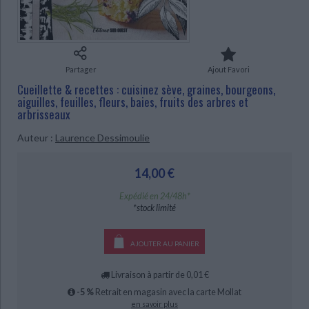
Ecologie - Environnement
Danse
Religions - Spiritualités
Bibliothèque de la Pléiade
Critique et histoire littéraire
Histoire de France
Biographies historiques
Classiques scolaires
Littérature ancienne et médiévale
Histoire - Généralités
Histoire des pays
Littérature de voyage
Audio - Livres lus
Partager
Ajout Favori
CHARGEMENT...
Histoire ancienne
Géographie
Cueillette & recettes : cuisinez sève, graines, bourgeons,
Littérature en version originale
Humour
aiguilles, feuilles, fleurs, baies, fruits des arbres et
Culture scientifique
arbrisseaux
Auteur :
Laurence Dessimoulie
14,00 €
Expédié en 24/48h*
*stock limité
AJOUTER AU PANIER
Livraison à partir de 0,01 €
-5 %
Retrait en magasin avec la carte Mollat
en savoir plus