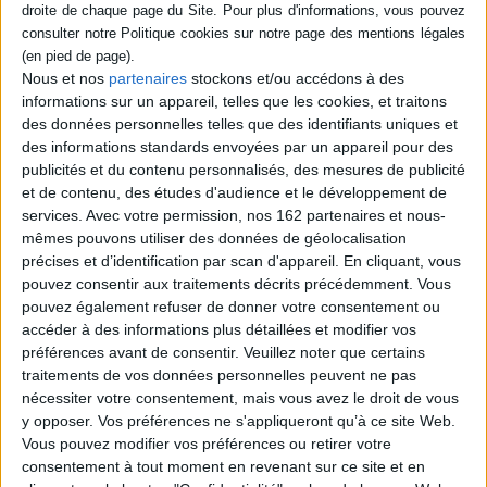
centre du débat la
plusieurs défis, entre autres
problématique de
les défis de traduction :
l'auctorialité et celle de la
comment reproduire en
notoriété dans le champ
français des langues et des
Nous et nos
partenaires
stockons et/ou accédons à des
littéraire aujourd'hui...
cultures qui n'ont rien en
©Electre 2026
informations sur un appareil, telles que les cookies, et traitons
commun avec la langue et la
15,30 €
culture françaises ?...
des données personnelles telles que des identifiants uniques et
©Electre...
Expédié sous 10 à 15 j.
des informations standards envoyées par un appareil pour des
12,50 €
publicités et du contenu personnalisés, des mesures de publicité
Expédié sous 10 à 15 j.
AJOUTER AU PANIER
et de contenu, des études d'audience et le développement de
services.
Avec votre permission, nos 162 partenaires et nous-
AJOUTER AU PANIER
mêmes pouvons utiliser des données de géolocalisation
précises et d’identification par scan d'appareil. En cliquant, vous
pouvez consentir aux traitements décrits précédemment. Vous
pouvez également refuser de donner votre consentement ou
1
accéder à des informations plus détaillées et modifier vos
préférences avant de consentir.
Veuillez noter que certains
traitements de vos données personnelles peuvent ne pas
Découvrez nos Newsletters Mollat !
nécessiter votre consentement, mais vous avez le droit de vous
y opposer. Vos préférences ne s'appliqueront qu’à ce site Web.
JE M'INSCRIS
Vous pouvez modifier vos préférences ou retirer votre
consentement à tout moment en revenant sur ce site et en