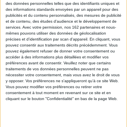
des données personnelles telles que des identifiants uniques et
des informations standards envoyées par un appareil pour des
publicités et du contenu personnalisés, des mesures de publicité
Living Normally When Life
Comes Before Style
et de contenu, des études d'audience et le développement de
Auteur :
Trevor Naylor
services.
Avec votre permission, nos 162 partenaires et nous-
La sagesse de l'Egypte
antique : enseignements
Éditeur(s) :
Thames &
mêmes pouvons utiliser des données de géolocalisation
pharaoniques pour la vie
Hudson
moderne
précises et d’identification par scan d'appareil. En cliquant, vous
Auteur :
Trevor Naylor
25,95 €
pouvez consentir aux traitements décrits précédemment. Vous
Éditeur(s) :
Guy Trédaniel
pouvez également refuser de donner votre consentement ou
Indisponible
accéder à des informations plus détaillées et modifier vos
Un recueil de citations
issues de la sagesse de
préférences avant de consentir.
Veuillez noter que certains
l'Egypte antique, afin de
traitements de vos données personnelles peuvent ne pas
pénétrer dans le royaume
nécessiter votre consentement, mais vous avez le droit de vous
des dieux et des mortels,
y opposer. Vos préférences ne s'appliqueront qu’à ce site Web.
des prophéties et de l'ordre
cosmique. ©Electre 2026
Vous pouvez modifier vos préférences ou retirer votre
12,90 €
consentement à tout moment en revenant sur ce site et en
Bientôt disponible, commandez
cliquant sur le bouton "Confidentialité" en bas de la page Web.
maintenant
AJOUTER AU PANIER