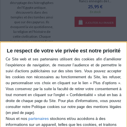
flancs enneigés de l...
décryptage des hiéroglyphes
25,95 €
de l'Egypte antique,
En stock
découverts dans des
temples et des tombes ainsi
que sur des papyrus. Ils
AJOUTER AU PANIER
évoquent la vie quotidienne,
la religion et l'histoire de
cette civilisation. Chaque
logogramme comprend une
description d...
Le respect de votre vie privée est notre priorité
21,00 €
Disponible chez l'éditeur
AJOUTER AU PANIER
Nous et nos
partenaires
stockons et/ou accédons à des
informations sur un appareil, telles que les cookies, et traitons