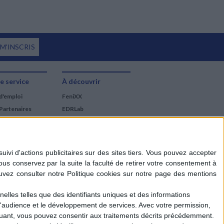
 M'INSCRIS
e service
À découvrir
d'emploi
FeniXX
Partenaires
EDRLab
RetroNews
BnF : portail des métiers
du livre
Cercle de la librairie
Les chèques cadeaux
Mollat
elles telles que des identifiants uniques et des informations
d'audience et le développement de services.
Avec votre permission,
iquant, vous pouvez consentir aux traitements décrits précédemment.