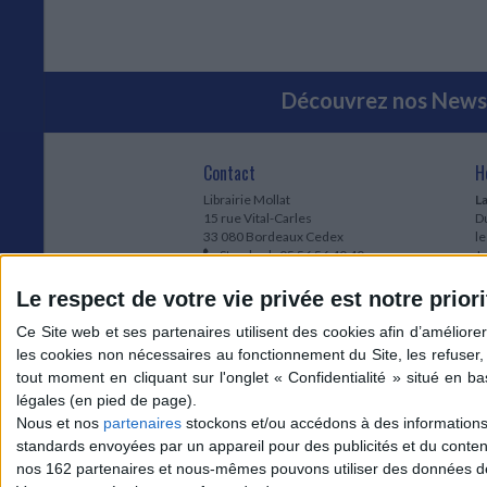
Découvrez nos Newsl
Contact
H
Librairie Mollat
La
15 rue Vital-Carles
Du
33 080 Bordeaux Cedex
l
Standard :
05 56 56 40 40
Jo
Service client mollat.com :
05 56 56 40
1e
83
* 
Le respect de votre vie privée est notre priori
Contactez-nous
à
Le
du
l
Jo
1
Nous et nos
partenaires
stockons et/ou accédons à des informations s
et
standards envoyées par un appareil pour des publicités et du conte
* 
nos 162 partenaires et nous-mêmes pouvons utiliser des données de g
1