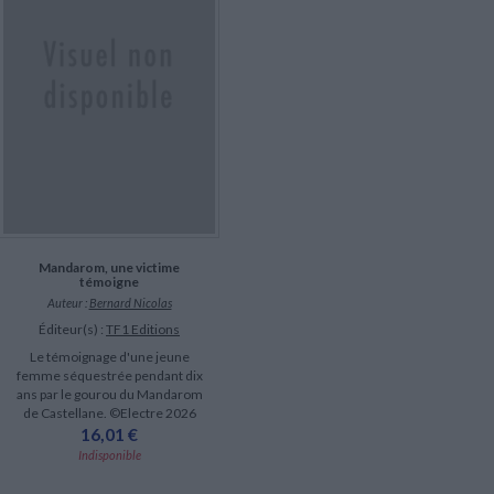
LITTÉRATURE DE VOYAGE
Dictionnaires Français
Histoire moderne
Relations et politiques
internationales
Dictionnaires Bilingues
Récits des voyageurs et des
Histoire contemporaine
explorateurs
Sécurité nationale - Défense
Langues universitaires -
BIOGRAPHIES HISTORIQUES
Dictionnaires et méthodes
ECOLOGIE - ENVIRONNEMENT
Biographies historiques
Méthodes Langues Grand public
Ecologie
Français langues étrangères
HISTOIRE - GÉNÉRALITÉS
Historiographie
Etudes historiques
Généalogie - Héraldique
Franc-maçonnerie
Mandarom, une victime
témoigne
Auteur :
Bernard Nicolas
Éditeur(s) :
TF1 Editions
Le témoignage d'une jeune
femme séquestrée pendant dix
ans par le gourou du Mandarom
de Castellane. ©Electre 2026
16,01 €
Indisponible