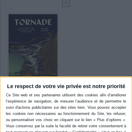
1
Ecologie - Environnement
Danse
Religions - Spiritualités
Bibliothèque de la Pléiade
Critique et histoire littéraire
Fichet, Simon (1)
Histoire de France
Biographies historiques
Classiques scolaires
Littérature ancienne et médiévale
SUPPORT
Histoire - Généralités
Histoire des pays
Littérature de voyage
Audio - Livres lus
livre (1)
Histoire ancienne
Géographie
Littérature en version originale
Humour
Culture scientifique
SÉRIE
DISPONIBILITÉ
disponible (1)
Le respect de votre vie privée est notre priorité
Tornade : à la poursuite du
monstre des plaines
américaines
Auteur :
Simon Fichet
Éditeur(s) :
Editions
Marchialy
Le journaliste a suivi deux