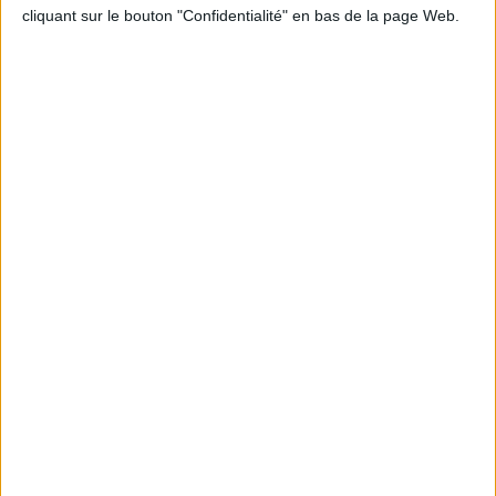
cliquant sur le bouton "Confidentialité" en bas de la page Web.
Informations pratiques
Conditions d'utilisation du site
Qui sommes-nous
Mentions Légales
Frais de port & Livraison
Conditions Générales de Vente
À votre service
Offres d'emploi
Offres Partenaires
À découvrir
FeniXX
EDRLab
RetroNews
BnF : portail des métiers du livre