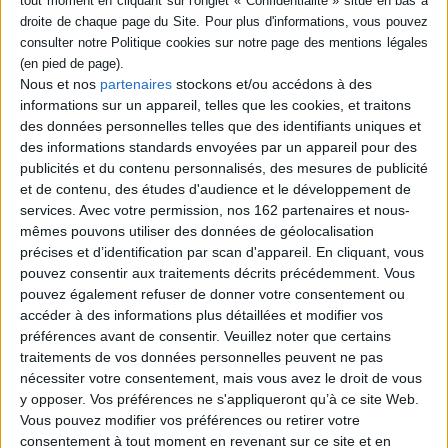
chasseurs de tornades
français aux Etats-Unis, dans
la dangereuse Tornado Alley.
Durant douze jours,
parcourant des paysages
Nous et nos
partenaires
stockons et/ou accédons à des
désertiques, des champs de
informations sur un appareil, telles que les cookies, et traitons
pétrole et au milieu des
des données personnelles telles que des identifiants uniques et
fermes industrielles, ils
des informations standards envoyées par un appareil pour des
traquent le vortex,
publicités et du contenu personnalisés, des mesures de publicité
traversant les t...
20,00 €
et de contenu, des études d'audience et le développement de
Disponible chez l'éditeur
services.
Avec votre permission, nos 162 partenaires et nous-
mêmes pouvons utiliser des données de géolocalisation
AJOUTER AU PANIER
précises et d’identification par scan d'appareil. En cliquant, vous
pouvez consentir aux traitements décrits précédemment. Vous
pouvez également refuser de donner votre consentement ou
accéder à des informations plus détaillées et modifier vos
1
préférences avant de consentir.
Veuillez noter que certains
traitements de vos données personnelles peuvent ne pas
nécessiter votre consentement, mais vous avez le droit de vous
Découvrez nos Newsletters Mollat !
y opposer. Vos préférences ne s'appliqueront qu’à ce site Web.
Vous pouvez modifier vos préférences ou retirer votre
JE M'INSCRIS
consentement à tout moment en revenant sur ce site et en