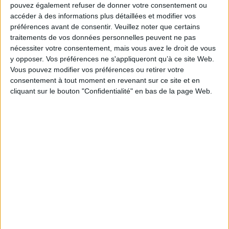
pouvez également refuser de donner votre consentement ou
accéder à des informations plus détaillées et modifier vos
La cognition réparée ? :
préférences avant de consentir.
Veuillez noter que certains
perturbations et
traitements de vos données personnelles peuvent ne pas
récupérations des
fonctions cognitives
nécessiter votre consentement, mais vous avez le droit de vous
Éditeur(s) :
Maison des
y opposer. Vos préférences ne s'appliqueront qu’à ce site Web.
sciences de l'homme
Vous pouvez modifier vos préférences ou retirer votre
Synthèse des capacités
consentement à tout moment en revenant sur ce site et en
humaines pour suppléer, au
cliquant sur le bouton "Confidentialité" en bas de la page Web.
moins partiellement, à des
insuffisances ou à des
manques de la fonction
cognitive, surtout avec l'aide
de la technologie. ©Electre
2026
29,00 €
Expédié sous 10 à 15 j.
AJOUTER AU PANIER
1