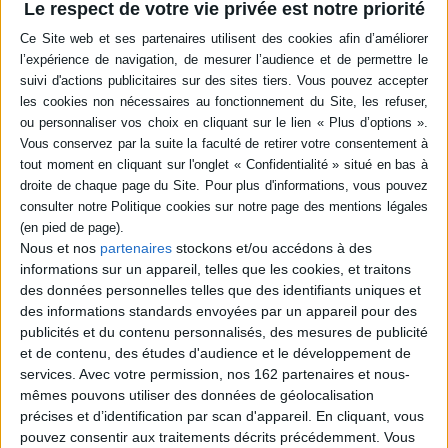
psychologie cognitive et des
Le respect de votre vie privée est notre priorité
difficulté à en extraire une
neurosciences, organisés
certaine constance afin de
manquant (1)
en six sections : l'espace des
pouvoir construire des
objets et des sons, couplage
connaissances. ©Electre
perception-action et
2026
conscience du mouvement,
45,00 €
représentation de l'espace
Expédié sous 10 à 15 j.
et déplac...
34,00 €
AJOUTER AU PANIER
Indisponible
Nous et nos
partenaires
stockons et/ou accédons à des
informations sur un appareil, telles que les cookies, et traitons
des données personnelles telles que des identifiants uniques et
des informations standards envoyées par un appareil pour des
publicités et du contenu personnalisés, des mesures de publicité
et de contenu, des études d'audience et le développement de
services.
Avec votre permission, nos 162 partenaires et nous-
mêmes pouvons utiliser des données de géolocalisation
précises et d’identification par scan d'appareil. En cliquant, vous
pouvez consentir aux traitements décrits précédemment. Vous