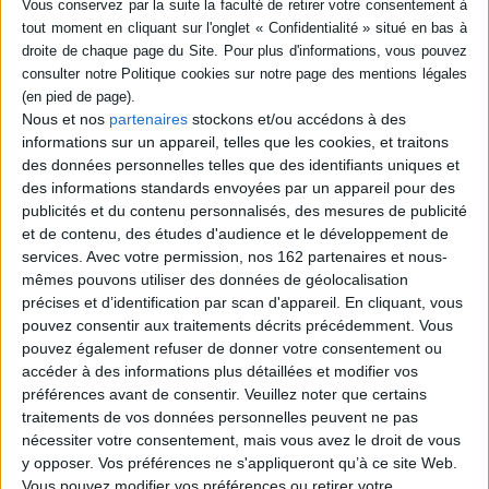
5,95 €
Indisponible
Nous et nos
partenaires
stockons et/ou accédons à des
informations sur un appareil, telles que les cookies, et traitons
des données personnelles telles que des identifiants uniques et
des informations standards envoyées par un appareil pour des
publicités et du contenu personnalisés, des mesures de publicité
et de contenu, des études d'audience et le développement de
services.
Avec votre permission, nos 162 partenaires et nous-
mêmes pouvons utiliser des données de géolocalisation
précises et d’identification par scan d'appareil. En cliquant, vous
pouvez consentir aux traitements décrits précédemment. Vous
pouvez également refuser de donner votre consentement ou
accéder à des informations plus détaillées et modifier vos
L'Univers filmique
Vanille et Fraise
préférences avant de consentir.
Veuillez noter que certains
Auteur :
Etienne Souriau
Auteur :
Marie-Odile Judes
traitements de vos données personnelles peuvent ne pas
Éditeur(s) :
Flammarion
Éditeur(s) :
Lito
nécessiter votre consentement, mais vous avez le droit de vous
3,58 €
Une histoire pour chaque
y opposer. Vos préférences ne s'appliqueront qu’à ce site Web.
soir de la semaine. A partir
Indisponible
Vous pouvez modifier vos préférences ou retirer votre