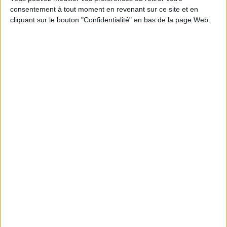
de 4 ans. ©Electre 2026
consentement à tout moment en revenant sur ce site et en
4,88 €
cliquant sur le bouton "Confidentialité" en bas de la page Web.
Indisponible
La Conquête de soi
Horizons sonores :
évolution actuelle de l'art
Auteur :
Georges Jamati
musical
Éditeur(s) :
Flammarion
Auteur :
Robert Siohan
6,30 €
Éditeur(s) :
Flammarion