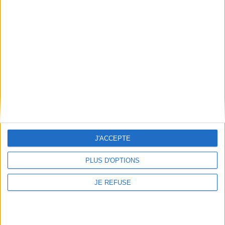
2026
4,88 €
Indisponible
1
Découvrez nos Newsletters Mollat !
JE M'INSCRIS
J'ACCEPTE
Informations pratiques
PLUS D'OPTIONS
Conditions d'utilisation du site
Qui sommes-nous
JE REFUSE
Mentions Légales
Frais de port & Livraison
Conditions Générales de Vente