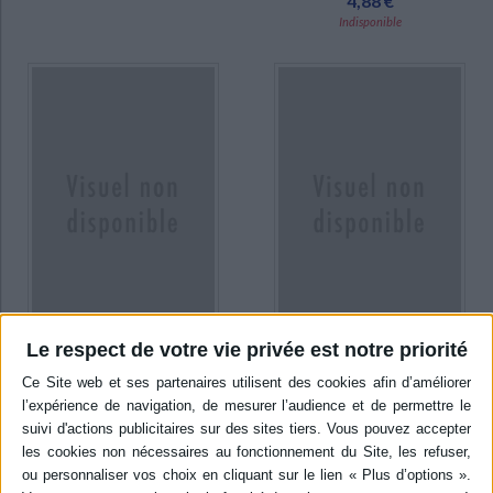
4,88 €
Indisponible
epuise (9)
Le respect de votre vie privée est notre priorité
Princesse Capucine
Esthétique de l'art byzantin
Auteur :
Bénédicte Rauch
Auteur :
PanayotisA. Michelis
Éditeur(s) :
Lito
Éditeur(s) :
Flammarion
Sept histoires de la
5,56 €
princesse Capucine. A partir
Indisponible
de 4 ans. ©Electre 2026