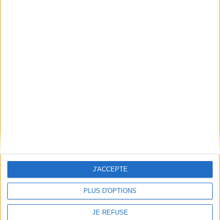
Claude Simon : l'inépuisable
chaos du monde
Éditeur(s) :
Presses
universitaires du
Septentrion
Issue de rencontres tenues
autour de l'exposition
J'ACCEPTE
éponyme du Centre
Pompidou en 2013-2014,
une présentation de la vie du
PLUS D'OPTIONS
prix Nobel de littérature
Claude Simon et de son
oeuvre. En fin d'ouvrage, un
JE REFUSE