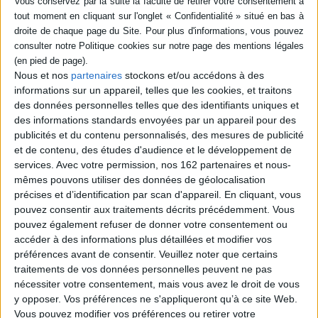
cette technique affectent le
ainsi ...
projet romanesque en son
28,00 €
principe, touchant à des
quest...
20,00 €
Nous et nos
partenaires
stockons et/ou accédons à des
informations sur un appareil, telles que les cookies, et traitons
CHARGEMENT...
des données personnelles telles que des identifiants uniques et
des informations standards envoyées par un appareil pour des
CHARGEMENT...
publicités et du contenu personnalisés, des mesures de publicité
et de contenu, des études d'audience et le développement de
services.
Avec votre permission, nos 162 partenaires et nous-
mêmes pouvons utiliser des données de géolocalisation
précises et d’identification par scan d'appareil. En cliquant, vous
pouvez consentir aux traitements décrits précédemment. Vous
pouvez également refuser de donner votre consentement ou
accéder à des informations plus détaillées et modifier vos
préférences avant de consentir.
Veuillez noter que certains
traitements de vos données personnelles peuvent ne pas
nécessiter votre consentement, mais vous avez le droit de vous
y opposer. Vos préférences ne s'appliqueront qu’à ce site Web.
Vous pouvez modifier vos préférences ou retirer votre