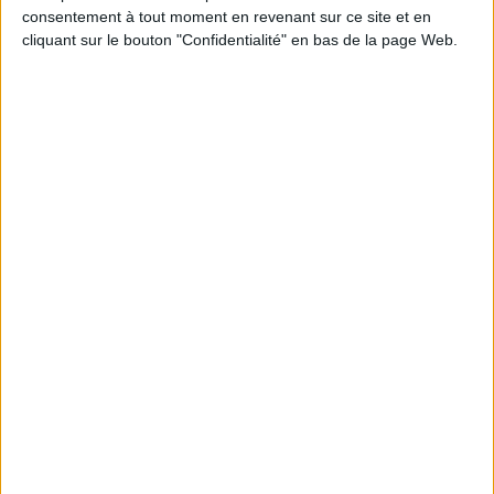
consentement à tout moment en revenant sur ce site et en
cliquant sur le bouton "Confidentialité" en bas de la page Web.
Claude Simon, moments
Mécaniques évocatrices :
photographiques
Claude Simon et la
technique
Auteur :
Irene Albers
Auteur :
Wolfram Nitsch
Éditeur(s) :
Presses
Éditeur(s) :
Presses
universitaires du
universitaires du
Septentrion
Septentrion
A partir des théories de la
Analyse littéraire du
photographie et des
traitement des thèmes
intertextes, l'ouvrage étudie
techniques dans l'oeuvre de
le rôle de la photographie
C. Simon. Ses protagonistes
comme figure conceptuelle
se retrouvent souvent
dans la poétique de la
confrontés à des machines,
mémoire de C. Simon et son
à des moyens de
procédé de description
communication ou à des
dynamique des images
moyens de transport.
photographiques. ©Electre
©Electre 2026
2026
16,00 €
21,00 €