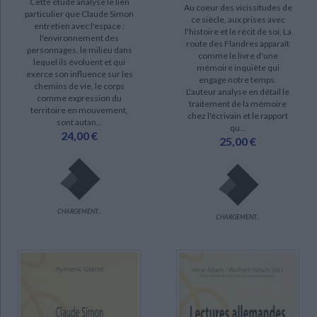
Cette étude analyse le lien
Au coeur des vicissitudes de
particulier que Claude Simon
disponible (8)
ce siècle, aux prises avec
entretien avec l'espace :
l'histoire et le récit de soi, La
l'environnement des
epuise (1)
route des Flandres apparaît
personnages, le milieu dans
comme le livre d'une
lequel ils évoluent et qui
mémoire inquiète qui
exerce son influence sur les
engage notre temps.
chemins de vie, le corps
L'auteur analyse en détail le
comme expression du
traitement de la mémoire
territoire en mouvement,
chez l'écrivain et le rapport
sont autan...
qu...
24,00 €
25,00 €
CHARGEMENT...
CHARGEMENT...