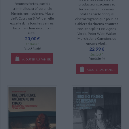
femmes fortes, parfois
producteurs, acteurs et
SÉRIE
criminelles, préfigurant le
techniciens du cinéma,
féminisme moderne. Muse
réalisés par le critique
Questions de cinéma (2)
de F. Capra ou B. Wilder, elle
cinématographique pour les
excelle dans tous les genres,
Cahiers du cinéma et autres
Abécédaire Ingmar Bergman (1)
façonnant leur évolution.
revues : Spike Lee, Agnès
L'auteu...
Varda, Peter Weir, Walter
20,00 €
Murch, Jane Campion, ou
DISPONIBILITÉ
encore Abel...
En stock *
22,99 €
*stock limité
disponible (317)
En stock *
*stock limité
manquant (3)
AJOUTER AU PANIER
CHARGEMENT...
a-paraitre (2)
AJOUTER AU PANIER
epuise (2)