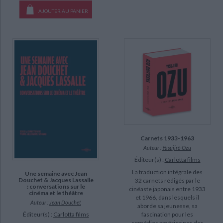
AJOUTER AU PANIER
Carnets 1933-1963
Auteur :
Yasujirô Ozu
Éditeur(s) :
Carlotta films
La traduction intégrale des
Une semaine avec Jean
Douchet & Jacques Lassalle
32 carnets rédigés par le
: conversations sur le
cinéaste japonais entre 1933
cinéma et le théâtre
et 1966, dans lesquels il
Auteur :
Jean Douchet
aborde sa jeunesse, sa
Éditeur(s) :
Carlotta films
fascination pour les
comédies américaines des