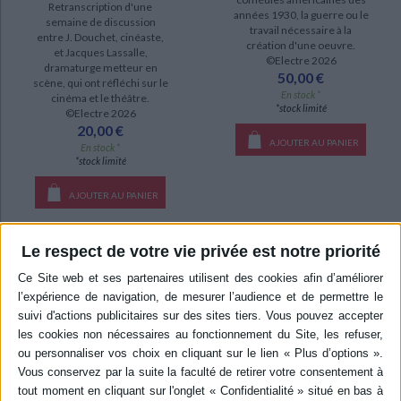
Retranscription d'une
années 1930, la guerre ou le
semaine de discussion
travail nécessaire à la
entre J. Douchet, cinéaste,
création d'une oeuvre.
et Jacques Lassalle,
©Electre 2026
dramaturge metteur en
50,00 €
scène, qui ont réfléchi sur le
En stock *
cinéma et le théâtre.
*stock limité
©Electre 2026
20,00 €
AJOUTER AU PANIER
En stock *
*stock limité
AJOUTER AU PANIER
Le respect de votre vie privée est notre priorité