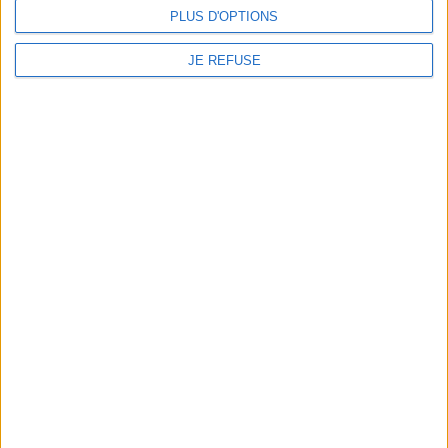
PLUS D'OPTIONS
JE REFUSE
La Femme d'à côté
Souvenirs d'en France
Auteur :
Truffaut, François (1932-
Auteur :
TECHINE, André
1984)
Éditeur(s) :
Carlotta films
Éditeur(s) :
Carlotta films
19,99 €
11,99 €
Indisponible
Indisponible