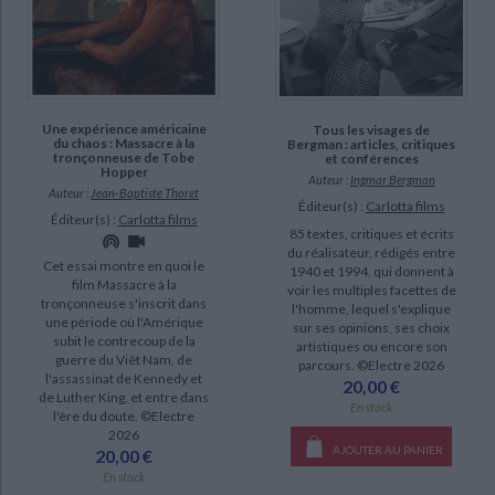
Une expérience américaine
Tous les visages de
du chaos : Massacre à la
Bergman : articles, critiques
tronçonneuse de Tobe
et conférences
Hopper
Auteur :
Ingmar Bergman
Auteur :
Jean-Baptiste Thoret
Éditeur(s) :
Carlotta films
Éditeur(s) :
Carlotta films
85 textes, critiques et écrits
du réalisateur, rédigés entre
Cet essai montre en quoi le
1940 et 1994, qui donnent à
film Massacre à la
voir les multiples facettes de
tronçonneuse s'inscrit dans
l'homme, lequel s'explique
une période où l'Amérique
sur ses opinions, ses choix
subit le contrecoup de la
artistiques ou encore son
guerre du Viêt Nam, de
parcours. ©Electre 2026
l'assassinat de Kennedy et
20,00 €
de Luther King, et entre dans
En stock
l'ère du doute. ©Electre
2026
AJOUTER AU PANIER
20,00 €
En stock