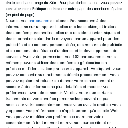
Nous et nos
partenaires
stockons et/ou accédons à des
informations sur un appareil, telles que les cookies, et traitons
Dictionnaire du cinéma
Actors Studio : histoire et
japonais en 113 cinéastes :
esthétique d'une méthode,
des données personnelles telles que des identifiants uniques et
l'âge d'or : 1935-1975
de Broadway à Hollywood
des informations standards envoyées par un appareil pour des
Éditeur(s) :
Carlotta films
Éditeur(s) :
Carlotta films
publicités et du contenu personnalisés, des mesures de publicité
Un dictionnaire qui retrace
Créée à New York en 1947
et de contenu, des études d'audience et le développement de
le parcours des réalisateurs
par Elia Kazan, Robert Lewis
services.
Avec votre permission, nos 162 partenaires et nous-
et des films à l'origine de
et Cheryl Crawford, l'école
l'âge d'or du cinéma japonais
mêmes pouvons utiliser des données de géolocalisation
d'actrices et acteurs
de studio, de 1935 à 1975.
américaine a été conçue sur
précises et d’identification par scan d'appareil. En cliquant, vous
Edition augmentée de douze
le modèle russe développé
pouvez consentir aux traitements décrits précédemment. Vous
nouvelles notices et d'un top
par Constantin Stanislavski.
pouvez également refuser de donner votre consentement ou
des meilleurs films japonais.
Les fondements historiques
©Electre 2026
accéder à des informations plus détaillées et modifier vos
et théoriques de l'Actors
20,00 €
Studio sont présentés dans
préférences avant de consentir.
Veuillez noter que certains
En stock
...
traitements de vos données personnelles peuvent ne pas
59,00 €
nécessiter votre consentement, mais vous avez le droit de vous
AJOUTER AU PANIER
En stock *
y opposer. Vos préférences ne s'appliqueront qu’à ce site Web.
*stock limité
Vous pouvez modifier vos préférences ou retirer votre
consentement à tout moment en revenant sur ce site et en
AJOUTER AU PANIER