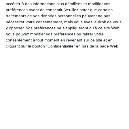
accéder à des informations plus détaillées et modifier vos
AJOUTER AU PANIER
préférences avant de consentir.
Veuillez noter que certains
traitements de vos données personnelles peuvent ne pas
nécessiter votre consentement, mais vous avez le droit de vous
y opposer. Vos préférences ne s'appliqueront qu’à ce site Web.
Vous pouvez modifier vos préférences ou retirer votre
consentement à tout moment en revenant sur ce site et en
cliquant sur le bouton "Confidentialité" en bas de la page Web.
Les mondes de
Les mondes de
Chrestomanci. Vol. 5. Le
Chrestomanci. Vol. 3. Les
destin de Conrad
magiciens de Caprona
Auteur :
Diana Wynne Jones
Auteur :
Diana Wynne Jones
Éditeur(s) :
Gallimard-
Éditeur(s) :
Gallimard-
Jeunesse
Jeunesse