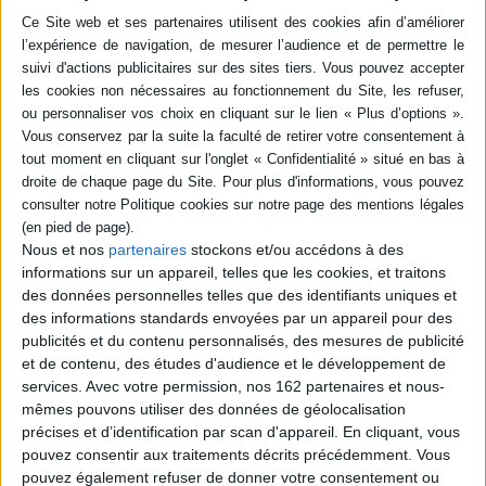
Les mondes de
Les mondes de
Chrestomanci. Vol. 4. La
Chrestomanci. Vol. 2. Les 9
chasse aux sorciers
vies du magicien
Auteur :
Diana Wynne Jones
Auteur :
Diana Wynne Jones
Éditeur(s) :
Gallimard-
Éditeur(s) :
Gallimard-
Jeunesse
Jeunesse
Selon une rumeur, un
Christopher peut se
Nous et nos
partenaires
stockons et/ou accédons à des
sorcier se cacherait parmi
transporter en rêve dans
informations sur un appareil, telles que les cookies, et traitons
les élèves du collège de
des mondes parallèles. Le
Larwood. Les événements
voilà prédestiné à succéder
des données personnelles telles que des identifiants uniques et
étranges qui se succèdent
au Chrestomanci, le plus
des informations standards envoyées par un appareil pour des
semblent lui donner raison.
puissant magicien du pays
publicités et du contenu personnalisés, des mesures de publicité
Alors que les professeurs
chez qui il va désormais
et de contenu, des études d'audience et le développement de
redoutent l'arrivée d'un
habiter. ©Electre 2026
inquisiteur qui condamnera
10,90 €
services.
Avec votre permission, nos 162 partenaires et nous-
le coupable au bûcher,
Disponible chez l'éditeur
mêmes pouvons utiliser des données de géolocalisation
l'enchanteur Ch...
précises et d’identification par scan d'appareil. En cliquant, vous
9,90 €
AJOUTER AU PANIER
pouvez consentir aux traitements décrits précédemment. Vous
Disponible chez l'éditeur
pouvez également refuser de donner votre consentement ou