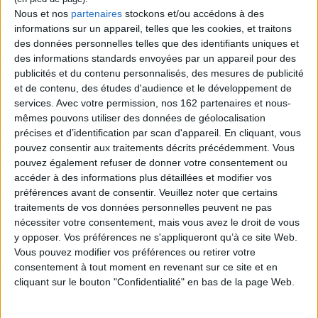
Nous et nos
partenaires
stockons et/ou accédons à des
informations sur un appareil, telles que les cookies, et traitons
des données personnelles telles que des identifiants uniques et
des informations standards envoyées par un appareil pour des
publicités et du contenu personnalisés, des mesures de publicité
et de contenu, des études d'audience et le développement de
services.
Avec votre permission, nos 162 partenaires et nous-
Al Dorsey, le détective de
mêmes pouvons utiliser des données de géolocalisation
Al Dorsey, le détective de
Tahiti. Vol. 4. Tu vois !
Tahiti. Vol. 3. Si tu nous
précises et d’identification par scan d'appareil. En cliquant, vous
regardes
Auteur :
Patrice Guirao
pouvez consentir aux traitements décrits précédemment. Vous
Auteur :
Patrice Guirao
Éditeur(s) :
Au vent des îles
pouvez également refuser de donner votre consentement ou
Éditeur(s) :
Au vent des îles
Le fils de Tiné Marie
accéder à des informations plus détaillées et modifier vos
disparaît pendant plusieurs
Ils sont tous là, Toti, Sando,
préférences avant de consentir.
Veuillez noter que certains
jours. A son retour, celle-ci
Al, Mamie Gyani, pour
traitements de vos données personnelles peuvent ne pas
semble douter de l'identité
résoudre une double
de son enfant. Marie-
enquête qui s'annonce des
nécessiter votre consentement, mais vous avez le droit de vous
Thérèse, la vieille infirme
plus périlleuses. ©Electre
y opposer. Vos préférences ne s'appliqueront qu’à ce site Web.
qui travaille à la morgue,
2026
Vous pouvez modifier vos préférences ou retirer votre
paraît savoir quelque chose.
19,00 €
consentement à tout moment en revenant sur ce site et en
©Electre 2026
Expédié sous 10 à 15 j.
19,00 €
cliquant sur le bouton "Confidentialité" en bas de la page Web.
Expédié sous 10 à 15 j.
AJOUTER AU PANIER