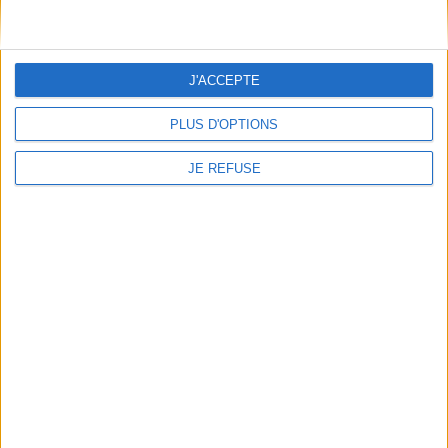
Conditions d'utilisation du site
Qui sommes-nous
Mentions Légales
J'ACCEPTE
Frais de port & Livraison
Conditions Générales de Vente
PLUS D'OPTIONS
À votre service
JE REFUSE
Offres d'emploi
Offres Partenaires
À découvrir
FeniXX
EDRLab
RetroNews
BnF : portail des métiers du livre
Cercle de la librairie
Les chèques cadeaux Mollat