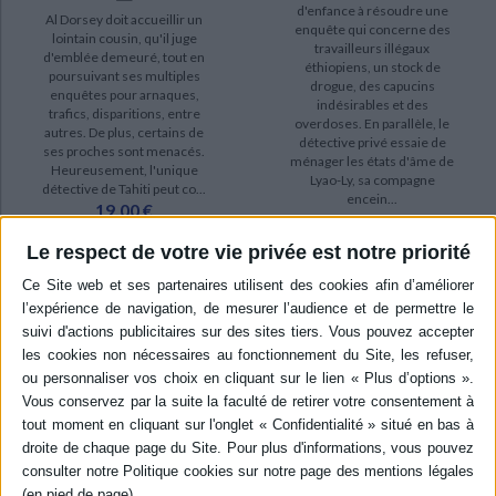
d'enfance à résoudre une
Al Dorsey doit accueillir un
enquête qui concerne des
lointain cousin, qu'il juge
travailleurs illégaux
d'emblée demeuré, tout en
éthiopiens, un stock de
poursuivant ses multiples
drogue, des capucins
enquêtes pour arnaques,
indésirables et des
trafics, disparitions, entre
overdoses. En parallèle, le
autres. De plus, certains de
détective privé essaie de
ses proches sont menacés.
ménager les états d'âme de
Heureusement, l'unique
Lyao-Ly, sa compagne
détective de Tahiti peut co...
encein...
19,00 €
19,00 €
Expédié sous 10 à 15 j.
Expédié sous 10 à 15 j.
Le respect de votre vie privée est notre priorité
AJOUTER AU PANIER
AJOUTER AU PANIER