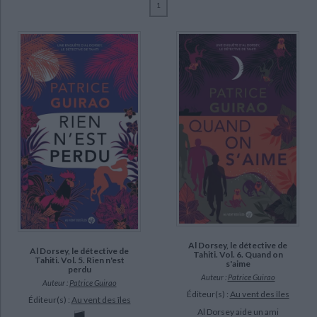
1
Ecologie - Environnement
Danse
Religions - Spiritualités
Bibliothèque de la Pléiade
Critique et histoire littéraire
Guirao, Patrice (6)
Histoire de France
Biographies historiques
Classiques scolaires
Littérature ancienne et médiévale
SUPPORT
Histoire - Généralités
Histoire des pays
Littérature de voyage
Audio - Livres lus
livre (6)
Histoire ancienne
Géographie
CHARGEMENT...
Littérature en version originale
Humour
Culture scientifique
SÉRIE
Al Dorsey, le détective de Tahiti (6)
DISPONIBILITÉ
disponible (6)
Al Dorsey, le détective de
Al Dorsey, le détective de
Tahiti. Vol. 6. Quand on
Tahiti. Vol. 5. Rien n'est
s'aime
perdu
Auteur :
Patrice Guirao
Auteur :
Patrice Guirao
Éditeur(s) :
Au vent des îles
Éditeur(s) :
Au vent des îles
Al Dorsey aide un ami