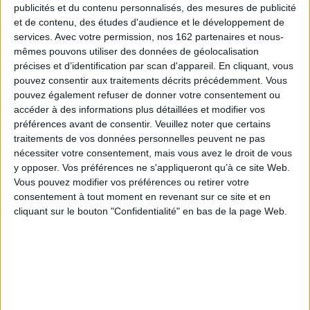
Nin'géant
Pyjamasques jouent à
publicités et du contenu personnalisés, des mesures de publicité
cache-cache
Auteur :
Gustav Paulin
et de contenu, des études d'audience et le développement de
Éditeur(s) :
Gallimard-
Éditeur(s) :
Gallimard-
Jeunesse Giboulées
services.
Avec votre permission, nos 162 partenaires et nous-
Jeunesse Giboulées
mêmes pouvons utiliser des données de géolocalisation
Les Pyjamasques jouent à
Ninjaka et ses Ninjazouaves
cache-cache. Bibou repère
précises et d’identification par scan d'appareil. En cliquant, vous
partent en expédition vers
Gluglu grâce à sa hibou-
pouvez consentir aux traitements décrits précédemment. Vous
une montagne mystérieuse.
vision. ©Electre 2026
pouvez également refuser de donner votre consentement ou
En explorant une grotte, Ti-
5,50 €
Ninja tombe dans une flaque
accéder à des informations plus détaillées et modifier vos
Indisponible
de lave collante rouge et se
préférences avant de consentir.
Veuillez noter que certains
transforme en géant.
traitements de vos données personnelles peuvent ne pas
©Electre 2026
nécessiter votre consentement, mais vous avez le droit de vous
4,90 €
y opposer. Vos préférences ne s'appliqueront qu’à ce site Web.
Indisponible
Vous pouvez modifier vos préférences ou retirer votre
consentement à tout moment en revenant sur ce site et en
cliquant sur le bouton "Confidentialité" en bas de la page Web.