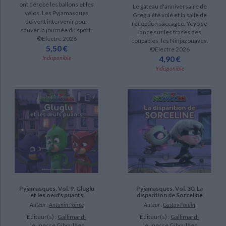
ont dérobé les ballons et les
Le gâteau d'anniversaire de
vélos. Les Pyjamasques
Greg a été volé et la salle de
doivent intervenir pour
réception saccagée. Yoyo se
sauver la journée du sport.
lance sur les traces des
©Electre 2026
coupables, les Ninjazouaves.
5,50 €
©Electre 2026
4,90 €
Indisponible
Indisponible
Pyjamasques. Vol. 9. Gluglu
Pyjamasques. Vol. 30. La
et les oeufs puants
disparition de Sorceline
Auteur :
Antonin Poirée
Auteur :
Gustav Paulin
Éditeur(s) :
Gallimard-
Éditeur(s) :
Gallimard-
Jeunesse Giboulées
Jeunesse Giboulées