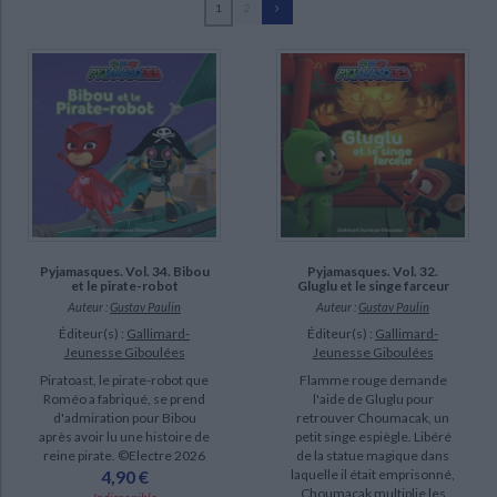
1
2
Ecologie - Environnement
Danse
Religions - Spiritualités
Bibliothèque de la Pléiade
Critique et histoire littéraire
Romuald (40)
Histoire de France
Biographies historiques
Paulin, Gustav (16)
Classiques scolaires
Littérature ancienne et médiévale
Histoire - Généralités
Histoire des pays
Poirée, Antonin (8)
Littérature de voyage
Audio - Livres lus
Colin, Victor (5)
Histoire ancienne
Géographie
Littérature en version originale
Humour
Maraninchi, Mathilde (4)
Culture scientifique
SUPPORT
livre (40)
Pyjamasques. Vol. 34. Bibou
Pyjamasques. Vol. 32.
et le pirate-robot
Gluglu et le singe farceur
Auteur :
Gustav Paulin
Auteur :
Gustav Paulin
SÉRIE
Éditeur(s) :
Gallimard-
Éditeur(s) :
Gallimard-
Jeunesse Giboulées
Jeunesse Giboulées
Pyjamasques (40)
Piratoast, le pirate-robot que
Flamme rouge demande
Roméo a fabriqué, se prend
l'aide de Gluglu pour
DISPONIBILITÉ
d'admiration pour Bibou
retrouver Choumacak, un
après avoir lu une histoire de
petit singe espiègle. Libéré
reine pirate. ©Electre 2026
de la statue magique dans
epuise (34)
4,90 €
laquelle il était emprisonné,
disponible (6)
Choumacak multiplie les