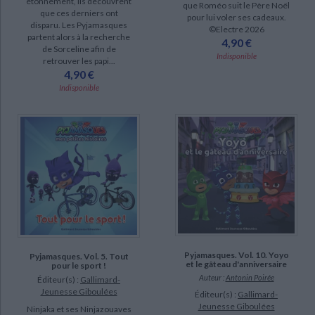
étonnement, ils découvrent
que Roméo suit le Père Noël
que ces derniers ont
pour lui voler ses cadeaux.
disparu. Les Pyjamasques
©Electre 2026
partent alors à la recherche
4,90 €
de Sorceline afin de
Indisponible
retrouver les papi...
4,90 €
Indisponible
Pyjamasques. Vol. 10. Yoyo
Pyjamasques. Vol. 5. Tout
et le gâteau d'anniversaire
pour le sport !
Auteur :
Antonin Poirée
Éditeur(s) :
Gallimard-
Jeunesse Giboulées
Éditeur(s) :
Gallimard-
Jeunesse Giboulées
Ninjaka et ses Ninjazouaves