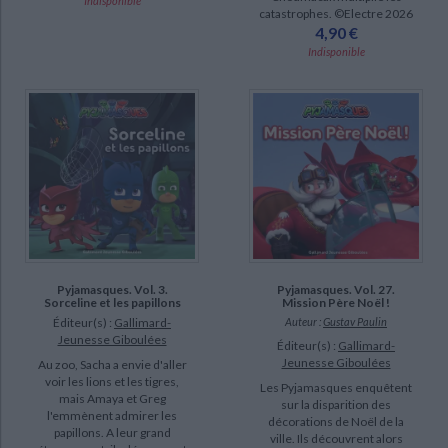
Indisponible
catastrophes. ©Electre 2026
4,90 €
Indisponible
CHARGEMENT...
Pyjamasques. Vol. 3.
Pyjamasques. Vol. 27.
Sorceline et les papillons
Mission Père Noël !
Éditeur(s) :
Gallimard-
Auteur :
Gustav Paulin
Jeunesse Giboulées
Éditeur(s) :
Gallimard-
Jeunesse Giboulées
Au zoo, Sacha a envie d'aller
voir les lions et les tigres,
Les Pyjamasques enquêtent
mais Amaya et Greg
sur la disparition des
l'emmènent admirer les
décorations de Noël de la
papillons. A leur grand
ville. Ils découvrent alors