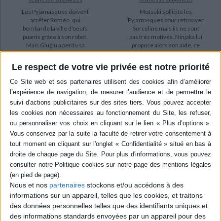
Les Pyjamasques doivent
Motsuki sollicite les
arrêter Roméo, qui
Pyjamasques pour retrouver
bombarde la ville d'oeufs
Sorceline mais ils ne sont
puants grâce à son robot.
pas très motivés. Ninjaka lui
Mais Gluglu a perdu sa
propose alors son aide, ce
reptilo-mobile et, de crainte
qui semble un peu suspect.
de l'avouer à ses amis, il les
©Electre 2026
Le respect de votre vie privée est notre priorité
entraîne de mauvais plan en
4,90 €
mauvais plan. ©Electre 2026
Indisponible
4,90 €
Indisponible
Nous et nos
partenaires
stockons et/ou accédons à des
informations sur un appareil, telles que les cookies, et traitons
des données personnelles telles que des identifiants uniques et
Pyjamasques. Vol. 25. Le
Pyjamasques. Vol. 4. Les
des informations standards envoyées par un appareil pour des