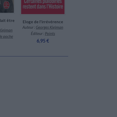
ait être
Eloge de l'irrévérence
Auteur :
Georges Kiejman
Kiejman
Éditeur :
Points
 de poche
6,95 €