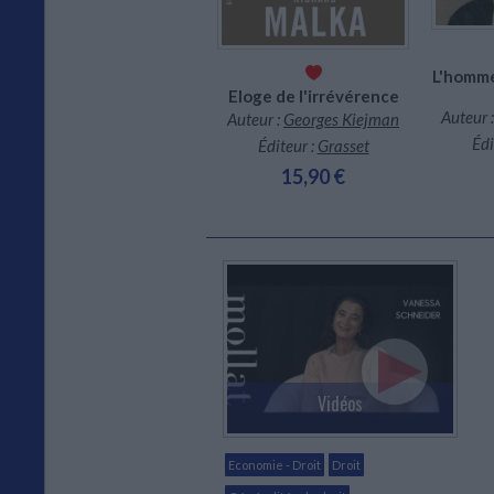
L'homme
Eloge de l'irrévérence
Auteur 
Auteur :
Georges Kiejman
Édi
Éditeur :
Grasset
15,90 €
Vidéos
Economie - Droit
Droit