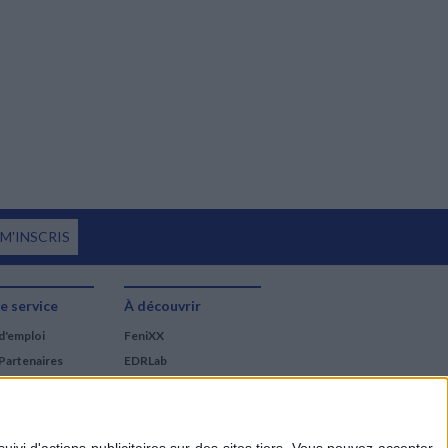
 M'INSCRIS
e service
À découvrir
d'emploi
FeniXX
Partenaires
EDRLab
RetroNews
BnF : portail des métiers
du livre