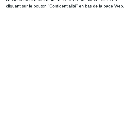
JE M'INSCRIS
cliquant sur le bouton "Confidentialité" en bas de la page Web.
Informations pratiques
Conditions d'utilisation du site
Qui sommes-nous
Mentions Légales
Frais de port & Livraison
Conditions Générales de Vente
À votre service
Offres d'emploi
Offres Partenaires
À découvrir
FeniXX
EDRLab
RetroNews