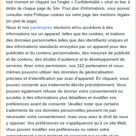
actrices d'âge mûr
indissociablement liée au style inauguré par John Cassavetes qui laisse
une large place au libre de jeu des acteurs, à leur interprétation des
Auteur :
Paola Dicelli
rôles, à la spontanéité. C'est une immense figure du cinéma
Éditeur :
Lett Motif
indépendant américain qui vient de disparaître.
t
Un essai autour du jeu et de la persona de
l'actrice à partir de ses rôles dans Opening night
Nous et nos
partenaires
stockons et/ou accédons à des
et Gloria. L'occasion également d'aborder la
informations sur un appareil, telles que les cookies, et traitons
question des femmes d'âge mûr au cinéma.
des données personnelles telles que des identifiants uniques et
©Electre 2026
s
des informations standards envoyées par un appareil pour des
22,00 €
e
publicités et du contenu personnalisés, des mesures de publicité
Expédié sous 10 à 15 j.
et de contenu, des études d'audience et le développement de
services.
Avec votre permission, nos 162 partenaires et nous-
AJOUTER AU PANIER
mêmes pouvons utiliser des données de géolocalisation
précises et d’identification par scan d'appareil. En cliquant, vous
pouvez consentir aux traitements décrits précédemment. Vous
pouvez également refuser de donner votre consentement ou
accéder à des informations plus détaillées et modifier vos
préférences avant de consentir.
Veuillez noter que certains
traitements de vos données personnelles peuvent ne pas
nécessiter votre consentement, mais vous avez le droit de vous
y opposer. Vos préférences ne s'appliqueront qu’à ce site Web.
Découvrez nos Newsletters Mollat !
Vous pouvez modifier vos préférences ou retirer votre
consentement à tout moment en revenant sur ce site et en