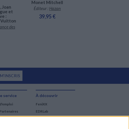
Monet Mitchell
, Joan
Claude Monet, Joan
Éditeur :
Hazan
ogue et
Mitchell : dialogue et
39,95 €
ve :
rétrospective :
 Vuitton
Fondation Louis Vuitton
ance des
Éditeur :
Beaux-arts
éditions
14,00 €
 M'INSCRIS
e service
À découvrir
d'emploi
FeniXX
Partenaires
EDRLab
RetroNews
BnF : portail des métiers