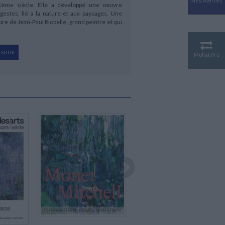
Mes Alertes
Antiquité
Xème siècle. Elle a développé une oeuvre
 gestes, lié à la nature et aux paysages. Une
Mythologies
re de Jean-Paul Riopelle, grand peintre et qui
GÉOGRAPHIE
Géographie - Démographie -
Territoire
 SUITE
Mollat Pro
CULTURE SCIENTIFIQUE
ur cet immense artiste.
Essais scientifique
Astronomie
Indisponible
Indisponible