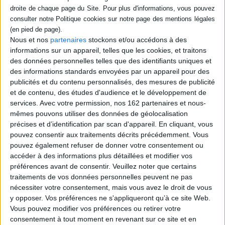
wars
de Tsukuda Yûto, Morisaki Yuki, et Saeki Shun, et bien sûr,
le
Gourmet solitaire
et ses
rêveries
, de Jirô Taniguchi, sont les références du
En stock *
genre, connues d’un large public.
En stock *
*stock limité
*stock limité
Mais depuis peu, de plus en plus de mangas gastronomiques sont
Nous et nos
partenaires
stockons et/ou accédons à des
traduits en français, ce qui nous permet de découvrir de nouvelles
informations sur un appareil, telles que les cookies, et traitons
histoires toutes plus alléchantes les unes que les autres. On peut
des données personnelles telles que des identifiants uniques et
penser dans le shônen au spin-off centré sur Sanji, le chef cuisto de
Les gouttes de Dieu. Vol. 1
l’équipage de Luffy dans
One piece
,
Sanji’s food war,
par les auteurs de
des informations standards envoyées par un appareil pour des
Le gourmet solitaire
Auteur :
Shin Kibayashi
Food wars
. Les fans de
L’atelier des sorciers
ont également le droit à la
publicités et du contenu personnalisés, des mesures de publicité
Auteur :
Masayuki Kusumi
version culinaire de leur manga, avec
La cuisine des sorciers
de Kamome
Éditeur :
Glénat
et de contenu, des études d'audience et le développement de
Éditeur :
Casterman
Shirahama et Hiromi Sato.
9,50 €
services.
Avec votre permission, nos 162 partenaires et nous-
18,95 €
Le genre se renouvelle grandement dans la catégorie seinen : par
mêmes pouvons utiliser des données de géolocalisation
exemple avec la belle
Reine des Gyoza
de Yusuke Kanmera, qui ne vous
précises et d’identification par scan d'appareil. En cliquant, vous
laissera jamais sur votre faim, ou encore avec l’excellent
Today’s Burger
pouvez consentir aux traitements décrits précédemment. Vous
de Rei Hanaga et Umetaro Saitani, qui nous embarque dans la quête du
“burger ultime”. Afin de retrouver le goût de la cuisine japonaise du
pouvez également refuser de donner votre consentement ou
quotidien, on peut aussi se tourner vers
What did you eat yersteday
de
accéder à des informations plus détaillées et modifier vos
Fumi Yoshinaga, quotidien culinaire au sein d’un couple japonais
préférences avant de consentir.
Veuillez noter que certains
d’aujourd’hui, ou dans
Les petits en-cas de Monsieur Matcha
, grand
traitements de vos données personnelles peuvent ne pas
spécialiste du goûter
japonais, de Sato Horokura.
Découvrez nos Newsletters Mollat !
nécessiter votre consentement, mais vous avez le droit de vous
Plus atypique, vous pouvez également vous laisser embarquer par le
y opposer. Vos préférences ne s'appliqueront qu’à ce site Web.
chaleureux
Maison des Maiko
de Aiko Koyama où l’on suit la formation
Vous pouvez modifier vos préférences ou retirer votre
des geisha en devenir, ou encore par le fantasmagorique
Nous irons
JE M'INSCRIS
manger du crabe
de Gino0808 dans lequel nous suivons l'ultime voyage
consentement à tout moment en revenant sur ce site et en