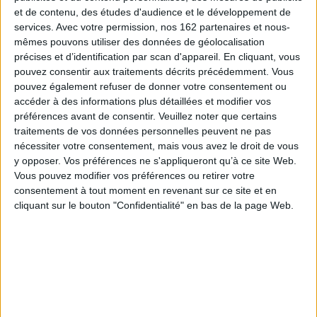
et de contenu, des études d'audience et le développement de
services.
Avec votre permission, nos 162 partenaires et nous-
mêmes pouvons utiliser des données de géolocalisation
précises et d’identification par scan d'appareil. En cliquant, vous
En stock
En stock *
pouvez consentir aux traitements décrits précédemment. Vous
*stock limité
pouvez également refuser de donner votre consentement ou
accéder à des informations plus détaillées et modifier vos
préférences avant de consentir.
Veuillez noter que certains
Alfie
traitements de vos données personnelles peuvent ne pas
Un jour de nuit tombée.
Auteur :
Christopher Bouix
nécessiter votre consentement, mais vous avez le droit de vous
Vol. 1
y opposer. Vos préférences ne s'appliqueront qu’à ce site Web.
Éditeur :
Au diable Vauvert
Auteur :
Samantha Shannon
Vous pouvez modifier vos préférences ou retirer votre
10,00 €
Éditeur :
J'ai lu
consentement à tout moment en revenant sur ce site et en
9,20 €
cliquant sur le bouton "Confidentialité" en bas de la page Web.
DEUX RÉÉDITIONS ET UN ESSAI :
Scientifiction : la physique de
l'impossible