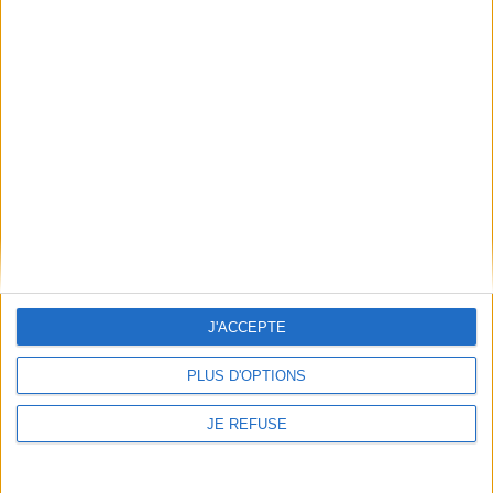
JE M'INSCRIS
Informations pratiques
Conditions d'utilisation du site
Qui sommes-nous
Mentions Légales
Frais de port & Livraison
Conditions Générales de Vente
À votre service
Offres d'emploi
J'ACCEPTE
Offres Partenaires
PLUS D'OPTIONS
À découvrir
FeniXX
JE REFUSE
EDRLab
RetroNews