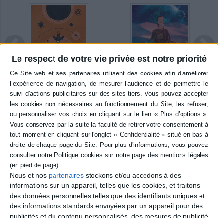
Découvrez également
Amazonie spatiale
, un recueil de nouvelles né de
la rencontre de quatorze auteurs et cinquante experts scientifiques
pour interroger par la fiction l'avenir spatial européen !
Pour les amateurs et amatrices de jeu de rôle, Pierre Grimbert vous fait
découvrir une autre facette de l'univers
Pax Elfica
avec une préquelle
Expédié sous 10 à 15 j.
Le respect de votre vie privée est notre priorité
Disponible chez
intitulée
Le lanternier
!
l'éditeur
Bonnes lectures imaginaires !
Deux hommes dans les
r
confins
Le tombeau scellé. Vol. 3.
Auteur :
Robert Sheckley
Nona la neuvième
Éditeur :
Argyll éditions
Auteur :
Tamsyn Muir
17,90 €
Éditeur :
Actes Sud
24,80 €
Nous et nos
partenaires
stockons et/ou accédons à des
informations sur un appareil, telles que les cookies, et traitons
ILS SORTENT ENFIN EN POCHE :
des données personnelles telles que des identifiants uniques et
des informations standards envoyées par un appareil pour des
publicités et du contenu personnalisés, des mesures de publicité