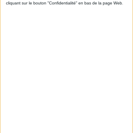
cliquant sur le bouton "Confidentialité" en bas de la page Web.
Informations pratiques
Conditions d'utilisation du site
Qui sommes-nous
Mentions Légales
Frais de port & Livraison
Conditions Générales de Vente
À votre service
Offres d'emploi
Offres Partenaires
À découvrir
FeniXX
EDRLab
RetroNews
BnF : portail des métiers du livre
Cercle de la librairie