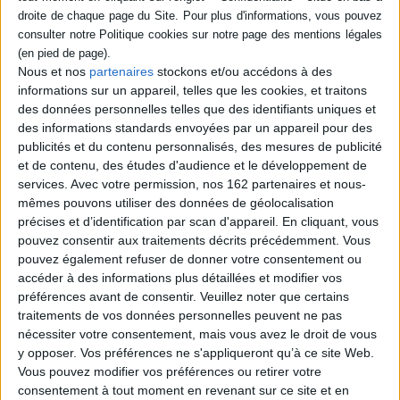
ajoutant l'original de votre preuve d'achat (ticket de caisse/facture sur
Indisponible
lesquels figurent vos achats Armand Colin où le prix et la date d'achat
seront entourés) le tout sous enveloppe suffisamment affranchie (frais
Disponible chez
d'envoi et de participation non remboursés), dans les 10 jours
l'éditeur
calendaires suivant la date d'achat (cachet de La Poste faisant foi) à
Nous et nos
partenaires
stockons et/ou accédons à des
l'adresse indiquée sur le bulletin de participation.
informations sur un appareil, telles que les cookies, et traitons
des données personnelles telles que des identifiants uniques et
4. Vous recevrez votre chèque Lire sous deux semaines dans la limite
La psychologie des
des informations standards envoyées par un appareil pour des
des stocks disponibles.
La France : les 26 régions
groupes
publicités et du contenu personnalisés, des mesures de publicité
Éditeur :
Armand Colin
Auteur :
Alain Blanchet
Rendez-vous en librairie et sur notre site
www.armand-colin.com
pour
et de contenu, des études d'audience et le développement de
45,00 €
Éditeur :
Armand Colin
(re)découvrir les collections Armand Colin, spécialement adaptées aux
services.
Avec votre permission, nos 162 partenaires et nous-
programmes de l'enseignement supérieur en sciences humaines.
9,80 €
mêmes pouvons utiliser des données de géolocalisation
précises et d’identification par scan d'appareil. En cliquant, vous
pouvez consentir aux traitements décrits précédemment. Vous
pouvez également refuser de donner votre consentement ou
accéder à des informations plus détaillées et modifier vos
préférences avant de consentir.
Veuillez noter que certains
traitements de vos données personnelles peuvent ne pas
Découvrez nos Newsletters Mollat !
nécessiter votre consentement, mais vous avez le droit de vous
y opposer. Vos préférences ne s'appliqueront qu’à ce site Web.
Vous pouvez modifier vos préférences ou retirer votre
JE M'INSCRIS
consentement à tout moment en revenant sur ce site et en