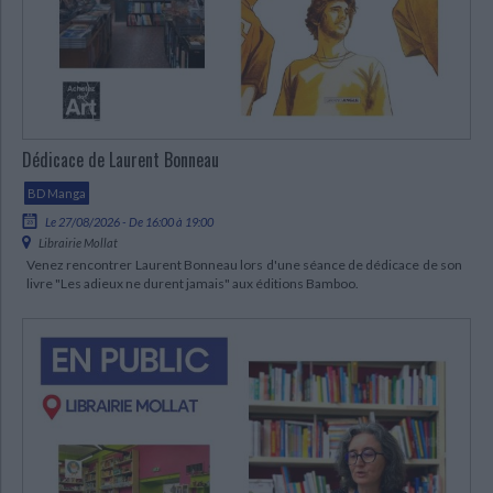
Ecologie - Environnement
Danse
Religions - Spiritualités
Bibliothèque de la Pléiade
Critique et histoire littéraire
Histoire de France
Biographies historiques
Classiques scolaires
Littérature ancienne et médiévale
Histoire - Généralités
Histoire des pays
Littérature de voyage
Audio - Livres lus
Histoire ancienne
Géographie
Littérature en version originale
Humour
Dédicace de Laurent Bonneau
Culture scientifique
BD Manga
Le 27/08/2026 - De 16:00 à 19:00
Librairie Mollat
Venez rencontrer Laurent Bonneau lors d'une séance de dédicace de son
livre "Les adieux ne durent jamais" aux éditions Bamboo.