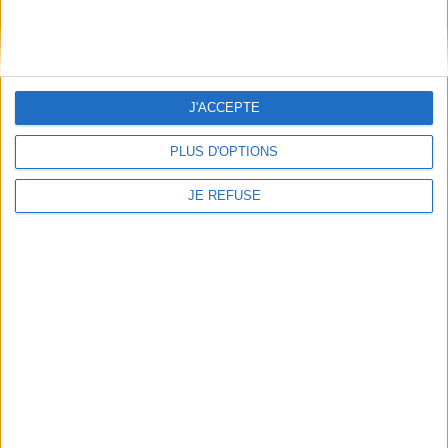
Le 13/09/2026 - De 15:00 à 18:00
Librairie Mollat
Venez rencontrer Gaëlle Perret et Mathias Friman lors d'un atelier
ludique et d'une séance de dédicace de leur livre "Quand j'étais petite je
voula...
J'ACCEPTE
PLUS D'OPTIONS
JE REFUSE
Rencontre avec Serge Joncour