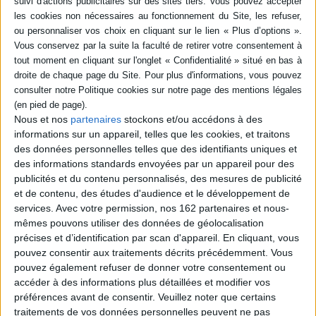
Nous et nos
partenaires
stockons et/ou accédons à des
informations sur un appareil, telles que les cookies, et traitons
des données personnelles telles que des identifiants uniques et
Début des rencontres le 8 septembre !
des informations standards envoyées par un appareil pour des
publicités et du contenu personnalisés, des mesures de publicité
Littérature
Sciences humaines - Histoire
Arts
et de contenu, des études d'audience et le développement de
Le 08/09/2026
services.
Avec votre permission, nos 162 partenaires et nous-
Station Ausone
mêmes pouvons utiliser des données de géolocalisation
Nous vous donnons rendez-vous à partir du 8 septembre pour une
précises et d’identification par scan d'appareil. En cliquant, vous
rentrée littéraire vivante, vibrante, pleine de rencontres et de
pouvez consentir aux traitements décrits précédemment. Vous
découvertes.
pouvez également refuser de donner votre consentement ou
accéder à des informations plus détaillées et modifier vos
préférences avant de consentir.
Veuillez noter que certains
traitements de vos données personnelles peuvent ne pas