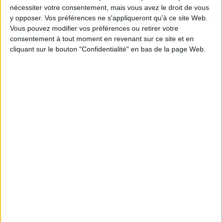
nécessiter votre consentement, mais vous avez le droit de vous
y opposer. Vos préférences ne s'appliqueront qu’à ce site Web.
Vous pouvez modifier vos préférences ou retirer votre
consentement à tout moment en revenant sur ce site et en
cliquant sur le bouton "Confidentialité" en bas de la page Web.
Rencontre avec Diaty Diallo
Littérature
Evénement
Le 09/09/2026 - De 18:00 à 19:30
Station Ausone
Venez rencontrer Diaty Diallo à l’occasion de la sortie de son livre "Darya &
Dounya" aux éditions du Seuil.