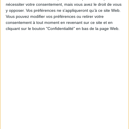
nécessiter votre consentement, mais vous avez le droit de vous
y opposer. Vos préférences ne s'appliqueront qu’à ce site Web.
Vous pouvez modifier vos préférences ou retirer votre
consentement à tout moment en revenant sur ce site et en
cliquant sur le bouton "Confidentialité" en bas de la page Web.
Rencontre avec Diaty Diallo
Littérature
Evénement
Le 09/09/2026 - De 18:00 à 19:30
Station Ausone
Venez rencontrer Diaty Diallo à l’occasion de la sortie de son livre "Darya &
Dounya" aux éditions du Seuil.