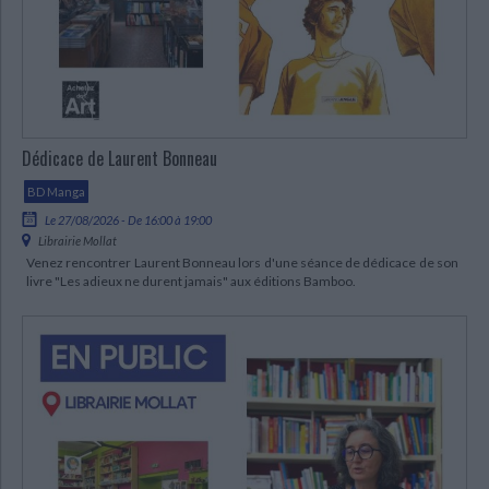
Ecologie - Environnement
Danse
Religions - Spiritualités
Bibliothèque de la Pléiade
Critique et histoire littéraire
Histoire de France
Biographies historiques
Classiques scolaires
Littérature ancienne et médiévale
Histoire - Généralités
Histoire des pays
Littérature de voyage
Audio - Livres lus
Histoire ancienne
Géographie
Littérature en version originale
Humour
Dédicace de Laurent Bonneau
Culture scientifique
BD Manga
Le 27/08/2026 - De 16:00 à 19:00
Librairie Mollat
Venez rencontrer Laurent Bonneau lors d'une séance de dédicace de son
livre "Les adieux ne durent jamais" aux éditions Bamboo.