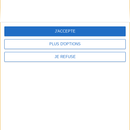
Le 13/09/2026 - De 15:00 à 18:00
Librairie Mollat
Venez rencontrer Gaëlle Perret et Mathias Friman lors d'un atelier
ludique et d'une séance de dédicace de leur livre "Quand j'étais petite je
voula...
J'ACCEPTE
PLUS D'OPTIONS
JE REFUSE
Rencontre avec Serge Joncour