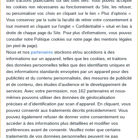
Nous et nos
partenaires
stockons et/ou accédons à des
informations sur un appareil, telles que les cookies, et traitons
des données personnelles telles que des identifiants uniques et
Début des rencontres le 8 septembre !
des informations standards envoyées par un appareil pour des
publicités et du contenu personnalisés, des mesures de publicité
Littérature
Sciences humaines - Histoire
Arts
et de contenu, des études d'audience et le développement de
Le 08/09/2026
services.
Avec votre permission, nos 162 partenaires et nous-
Station Ausone
mêmes pouvons utiliser des données de géolocalisation
Nous vous donnons rendez-vous à partir du 8 septembre pour une
précises et d’identification par scan d'appareil. En cliquant, vous
rentrée littéraire vivante, vibrante, pleine de rencontres et de
pouvez consentir aux traitements décrits précédemment. Vous
découvertes.
pouvez également refuser de donner votre consentement ou
accéder à des informations plus détaillées et modifier vos
préférences avant de consentir.
Veuillez noter que certains
traitements de vos données personnelles peuvent ne pas