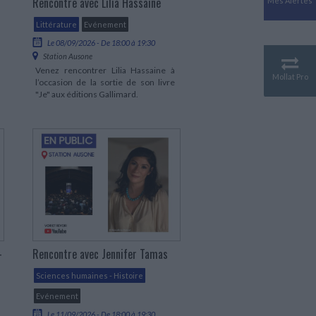
Rencontre avec Lilia Hassaine
Mes Alertes
Antiquité
Mythologies
Littérature
Evénement
GÉOGRAPHIE
Le 08/09/2026 - De 18:00 à 19:30
Station Ausone
Géographie - Démographie -
Venez rencontrer Lilia Hassaine à
Territoire
Mollat Pro
l’occasion de la sortie de son livre
CULTURE SCIENTIFIQUE
"Je" aux éditions Gallimard.
Essais scientifique
Astronomie
-
Rencontre avec Jennifer Tamas
Sciences humaines - Histoire
Evénement
Le 11/09/2026 - De 18:00 à 19:30