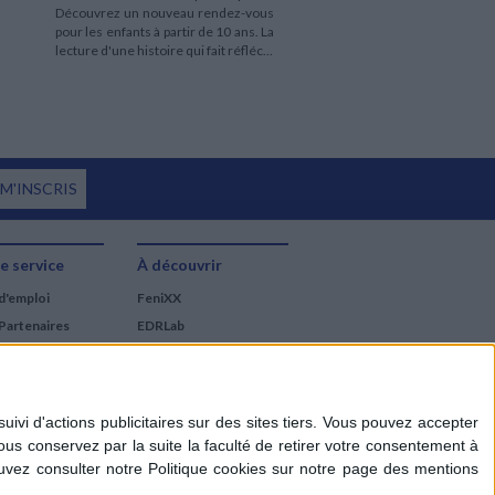
Découvrez un nouveau rendez-vous
pour les enfants à partir de 10 ans. La
lecture d'une histoire qui fait réfléc...
 M'INSCRIS
e service
À découvrir
d'emploi
FeniXX
Partenaires
EDRLab
RetroNews
BnF : portail des métiers
du livre
Cercle de la librairie
Les chèques cadeaux
Mollat