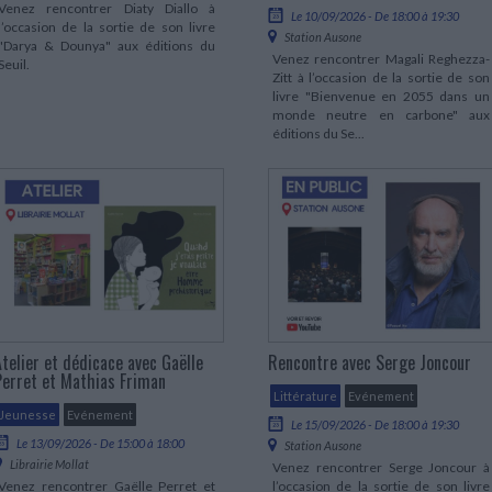
Venez rencontrer Diaty Diallo à
Le 10/09/2026 - De 18:00 à 19:30
l’occasion de la sortie de son livre
Station Ausone
"Darya & Dounya" aux éditions du
Venez rencontrer Magali Reghezza-
Seuil.
Zitt à l’occasion de la sortie de son
livre "Bienvenue en 2055 dans un
monde neutre en carbone" aux
éditions du Se...
Atelier et dédicace avec Gaëlle
Rencontre avec Serge Joncour
Perret et Mathias Friman
Littérature
Evénement
Jeunesse
Evénement
Le 15/09/2026 - De 18:00 à 19:30
Le 13/09/2026 - De 15:00 à 18:00
Station Ausone
Librairie Mollat
Venez rencontrer Serge Joncour à
Venez rencontrer Gaëlle Perret et
l’occasion de la sortie de son livre