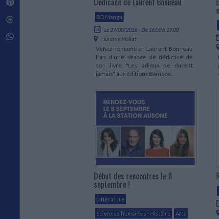
Dédicace de Laurent Bonneau
É
Pinterest
Techniques de construction
SCIENCE FICTION ET FANTASY
Vie familiale
Disciplines paramédicales
Matériaux de l’architecture
BD Manga
Littérature SF et Fantasy
Threads
Ouvrages Généraux
Urbanisme
SOCIOLOGIE
Le 27/08/2026 - De 16:00 à 19:00
Sociologie générale
Whatsapp
Librairie Mollat
Travail social
Venez rencontrer Laurent Bonneau
Santé et société
lors d'une séance de dédicace de
son livre "Les adieux ne durent
ETHNOLOGIE
jamais" aux éditions Bamboo.
Anthropologie
Ethnologie par pays
Début des rencontres le 8
septembre !
Littérature
Sciences humaines - Histoire
Arts