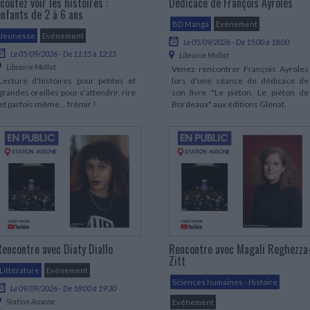
coutez voir les histoires :
Dédicace de François Ayroles
LITTÉRATURE DE VOYAGE
Dictionnaires Français
Histoire moderne
Relations et politiques
enfants de 2 à 6 ans
internationales
Dictionnaires Bilingues
Récits des voyageurs et des
Histoire contemporaine
BD Manga
Evénement
explorateurs
Sécurité nationale - Défense
Langues universitaires -
Jeunesse
Evénement
BIOGRAPHIES HISTORIQUES
Le 05/09/2026 - De 15:00 à 18:00
Dictionnaires et méthodes
Le 05/09/2026 - De 11:15 à 12:15
ECOLOGIE - ENVIRONNEMENT
Librairie Mollat
Biographies historiques
Méthodes Langues Grand public
Librairie Mollat
Venez rencontrer François Ayroles
Ecologie
Français langues étrangères
HISTOIRE - GÉNÉRALITÉS
Lecture d'histoires pour petites et
lors d'une séance de dédicace de
grandes oreilles pour s'attendrir, rire
son livre "Le piéton. Le piéton de
Historiographie
et parfois même... frémir !
Bordeaux" aux éditions Glénat.
Etudes historiques
Généalogie - Héraldique
Franc-maçonnerie
Rencontre avec Diaty Diallo
Rencontre avec Magali Reghezza
Zitt
Littérature
Evénement
Sciences humaines - Histoire
Le 09/09/2026 - De 18:00 à 19:30
Station Ausone
Evénement