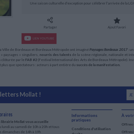
LITTÉRATURE DE VOYAGE
Dictionnaires Français
Histoire moderne
Relations et politiques
Une saison culturelle d’exception pour célébrer l’arrivée de la LG
internationales
Dictionnaires Bilingues
Récits des voyageurs et des
Histoire contemporaine
explorateurs
Sécurité nationale - Défense
Langues universitaires -
BIOGRAPHIES HISTORIQUES
Dictionnaires et méthodes
ECOLOGIE - ENVIRONNEMENT
Biographies historiques
Méthodes Langues Grand public
Partager
Ajout Favori
Ecologie
Français langues étrangères
HISTOIRE - GÉNÉRALITÉS
LIEN YOUTUBE
Historiographie
Etudes historiques
 la Ville de Bordeaux et Bordeaux Métropole ont imaginé
Paysages Bordeaux 2017
: u
Généalogie - Héraldique
 « paysages » singuliers,
nourris des talents
de la scène régionale, nationale et in
a clôturée par le
FAB #2
(Festival International des Arts de Bordeaux Métropole). Invit
Franc-maçonnerie
nt plus que spectateurs : acteurs à part entière du
succès de la manifestation
.
etters Mollat !
JE
oraires
Informations
À votr
pratiques
 librairie Mollat vous accueille
Offres 
 lundi au samedi de 10h à 20h et tous
Conditions d'utilisation
es dimanches de 14h à 19h
Offres 
du site