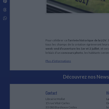
Pinterest
Techniques de construction
SCIENCE FICTION ET FANTASY
Vie familiale
Disciplines paramédicales
Matériaux de l’architecture
Littérature SF et Fantasy
Threads
Ouvrages Généraux
Urbanisme
SOCIOLOGIE
Sociologie générale
Whatsapp
Travail social
Santé et société
ETHNOLOGIE
Pour célébrer ce
l'arrivée historique de la LGV
,
Anthropologie
tous les champs de la création égrèneront leurs
Ethnologie par pays
week-end d’ouverture les 1er et 2 juillet
, et ser
le biais d’un
concours photo
, les habitants sero
Plus d'informations
Découvrez nos Newsl
Contact
H
Librairie Mollat
La
15 rue Vital-Carles
Du
33 080 Bordeaux Cedex
l