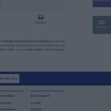
Mes Alertes
Antiquité
V
Mythologies
GÉOGRAPHIE
Géographie - Démographie -
Imprimer
Territoire
Mollat Pro
CULTURE SCIENTIFIQUE
Essais scientifique
ne
centaine de propositions artistiques
couvrant
Astronomie
ternationale. La Saison prendra son envol avec un
és à rallier ce vaste
élan créatif
, notamment par
 M'INSCRIS
e service
À découvrir
d'emploi
FeniXX
Partenaires
EDRLab