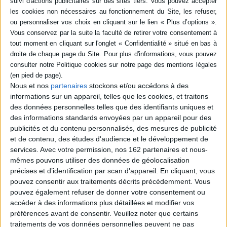
Nous et nos
partenaires
stockons et/ou accédons à des
informations sur un appareil, telles que les cookies, et traitons
des données personnelles telles que des identifiants uniques et
Début des rencontres le 8 septembre !
des informations standards envoyées par un appareil pour des
publicités et du contenu personnalisés, des mesures de publicité
Littérature
Sciences humaines - Histoire
Arts
et de contenu, des études d'audience et le développement de
Le 08/09/2026
services.
Avec votre permission, nos 162 partenaires et nous-
Station Ausone
mêmes pouvons utiliser des données de géolocalisation
Nous vous donnons rendez-vous à partir du 8 septembre pour une
précises et d’identification par scan d'appareil. En cliquant, vous
rentrée littéraire vivante, vibrante, pleine de rencontres et de
pouvez consentir aux traitements décrits précédemment. Vous
découvertes.
pouvez également refuser de donner votre consentement ou
accéder à des informations plus détaillées et modifier vos
préférences avant de consentir.
Veuillez noter que certains
traitements de vos données personnelles peuvent ne pas