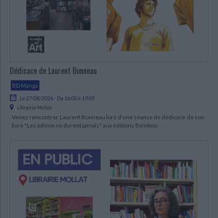
Ecologie - Environnement
Danse
Religions - Spiritualités
Bibliothèque de la Pléiade
Critique et histoire littéraire
Histoire de France
Biographies historiques
Classiques scolaires
Littérature ancienne et médiévale
Histoire - Généralités
Histoire des pays
Littérature de voyage
Audio - Livres lus
Histoire ancienne
Géographie
Littérature en version originale
Humour
Dédicace de Laurent Bonneau
Culture scientifique
BD Manga
Le 27/08/2026 - De 16:00 à 19:00
Librairie Mollat
Venez rencontrer Laurent Bonneau lors d'une séance de dédicace de son
livre "Les adieux ne durent jamais" aux éditions Bamboo.