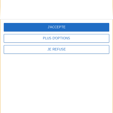
Le 13/09/2026 - De 15:00 à 18:00
Librairie Mollat
Venez rencontrer Gaëlle Perret et Mathias Friman lors d'un atelier
ludique et d'une séance de dédicace de leur livre "Quand j'étais petite je
voula...
J'ACCEPTE
PLUS D'OPTIONS
JE REFUSE
Rencontre avec Serge Joncour