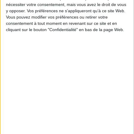
nécessiter votre consentement, mais vous avez le droit de vous
y opposer. Vos préférences ne s'appliqueront qu’à ce site Web.
Vous pouvez modifier vos préférences ou retirer votre
consentement à tout moment en revenant sur ce site et en
cliquant sur le bouton "Confidentialité" en bas de la page Web.
Rencontre avec Diaty Diallo
Littérature
Evénement
Le 09/09/2026 - De 18:00 à 19:30
Station Ausone
Venez rencontrer Diaty Diallo à l’occasion de la sortie de son livre "Darya &
Dounya" aux éditions du Seuil.