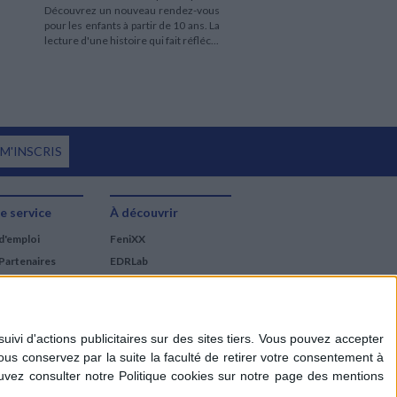
Découvrez un nouveau rendez-vous
pour les enfants à partir de 10 ans. La
lecture d'une histoire qui fait réfléc...
 M'INSCRIS
e service
À découvrir
d'emploi
FeniXX
Partenaires
EDRLab
RetroNews
BnF : portail des métiers
du livre
Cercle de la librairie
Les chèques cadeaux
Mollat