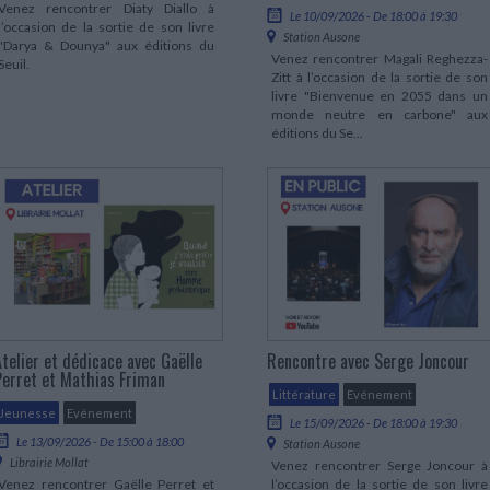
Venez rencontrer Diaty Diallo à
Le 10/09/2026 - De 18:00 à 19:30
l’occasion de la sortie de son livre
Station Ausone
"Darya & Dounya" aux éditions du
Venez rencontrer Magali Reghezza-
Seuil.
Zitt à l’occasion de la sortie de son
livre "Bienvenue en 2055 dans un
monde neutre en carbone" aux
éditions du Se...
Atelier et dédicace avec Gaëlle
Rencontre avec Serge Joncour
Perret et Mathias Friman
Littérature
Evénement
Jeunesse
Evénement
Le 15/09/2026 - De 18:00 à 19:30
Le 13/09/2026 - De 15:00 à 18:00
Station Ausone
Librairie Mollat
Venez rencontrer Serge Joncour à
Venez rencontrer Gaëlle Perret et
l’occasion de la sortie de son livre