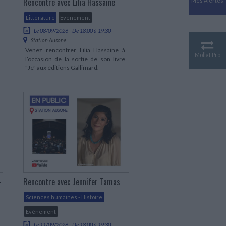
Rencontre avec Lilia Hassaine
Mes Alertes
Antiquité
Mythologies
Littérature
Evénement
GÉOGRAPHIE
Le 08/09/2026 - De 18:00 à 19:30
Station Ausone
Géographie - Démographie -
Venez rencontrer Lilia Hassaine à
Territoire
Mollat Pro
l’occasion de la sortie de son livre
CULTURE SCIENTIFIQUE
"Je" aux éditions Gallimard.
Essais scientifique
Astronomie
-
Rencontre avec Jennifer Tamas
Sciences humaines - Histoire
Evénement
Le 11/09/2026 - De 18:00 à 19:30