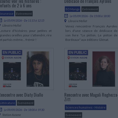
coutez voir les histoires :
Dédicace de François Ayroles
LITTÉRATURE DE VOYAGE
Dictionnaires Français
Histoire moderne
Relations et politiques
enfants de 2 à 6 ans
internationales
Dictionnaires Bilingues
Récits des voyageurs et des
Histoire contemporaine
BD Manga
Evénement
explorateurs
Sécurité nationale - Défense
Langues universitaires -
Jeunesse
Evénement
BIOGRAPHIES HISTORIQUES
Le 05/09/2026 - De 15:00 à 18:00
Dictionnaires et méthodes
Le 05/09/2026 - De 11:15 à 12:15
ECOLOGIE - ENVIRONNEMENT
Librairie Mollat
Biographies historiques
Méthodes Langues Grand public
Librairie Mollat
Venez rencontrer François Ayroles
Ecologie
Français langues étrangères
HISTOIRE - GÉNÉRALITÉS
Lecture d'histoires pour petites et
lors d'une séance de dédicace de
grandes oreilles pour s'attendrir, rire
son livre "Le piéton. Le piéton de
Historiographie
et parfois même... frémir !
Bordeaux" aux éditions Glénat.
Etudes historiques
Généalogie - Héraldique
Franc-maçonnerie
Rencontre avec Diaty Diallo
Rencontre avec Magali Reghezza
Zitt
Littérature
Evénement
Sciences humaines - Histoire
Le 09/09/2026 - De 18:00 à 19:30
Station Ausone
Evénement