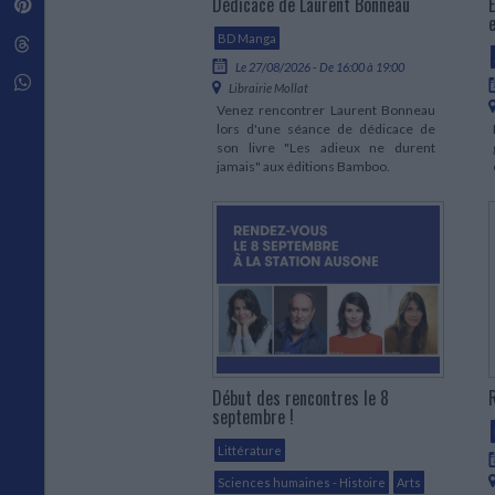
Dédicace de Laurent Bonneau
É
Pinterest
Techniques de construction
SCIENCE FICTION ET FANTASY
Vie familiale
Disciplines paramédicales
Matériaux de l’architecture
BD Manga
Littérature SF et Fantasy
Threads
Ouvrages Généraux
Urbanisme
SOCIOLOGIE
Le 27/08/2026 - De 16:00 à 19:00
Sociologie générale
Whatsapp
Librairie Mollat
Travail social
Venez rencontrer Laurent Bonneau
Santé et société
lors d'une séance de dédicace de
son livre "Les adieux ne durent
ETHNOLOGIE
jamais" aux éditions Bamboo.
Anthropologie
Ethnologie par pays
Début des rencontres le 8
septembre !
Littérature
Sciences humaines - Histoire
Arts